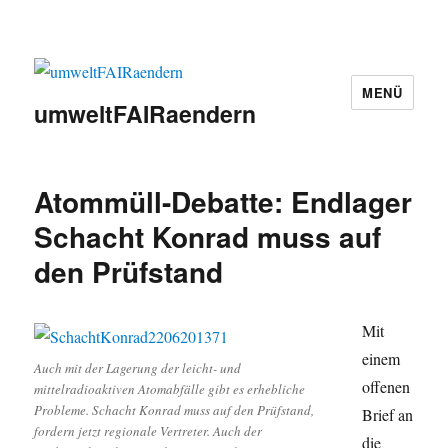
MENÜ
umweltFAIRaendern
Atommüll-Debatte: Endlager
Schacht Konrad muss auf
den Prüfstand
Mit
einem
Auch mit der Lagerung der leicht- und
offenen
mittelradioaktiven Atomabfälle gibt es erhebliche
Probleme. Schacht Konrad muss auf den Prüfstand,
Brief an
fordern jetzt regionale Vertreter. Auch der
die