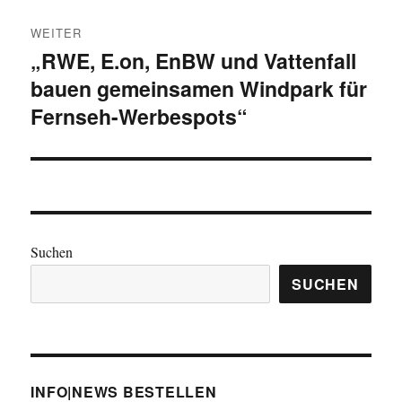
WEITER
„RWE, E.on, EnBW und Vattenfall
Nächster
bauen gemeinsamen Windpark für
Beitrag:
Fernseh-Werbespots“
Suchen
SUCHEN
INFO|NEWS BESTELLEN