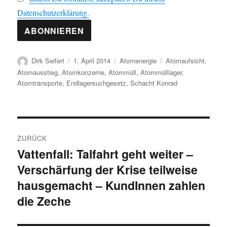
Datenschutzerklärung.
Autor
Veröffentlicht
Kategorien
Schlagwörter
Dirk Seifert
1. April 2014
Atomenergie
Atomaufsicht
,
am
Atomausstieg
,
Atomkonzerne
,
Atommüll
,
Atommülllager
,
Atomtransporte
,
Endlagersuchgesetz
,
Schacht Konrad
Beitragsnavigation
ZURÜCK
Vattenfall: Talfahrt geht weiter –
Vorheriger
Verschärfung der Krise teilweise
Beitrag:
hausgemacht – KundInnen zahlen
die Zeche