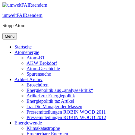
Zum
Inhalt
umweltFAIRaendern
springen
Stopp Atom
Menü
Startseite
Atomenergie
Atom-BT
AKW Brokdorf
Atom-Geschichte
Spurensuche
Artikel-Archiv
Broschüren
Energiepolitik aus „analyse+kritik“
Artikel zur Energiepolitik
Energiepolitik taz Artikel
taz: Die Manager der Massen
Pressemitteilungen ROBIN WOOD 2011
Pressemitteilungen ROBIN WOOD 2012
Energiewende
Klimakatastrophe
Erneuerbare Energien