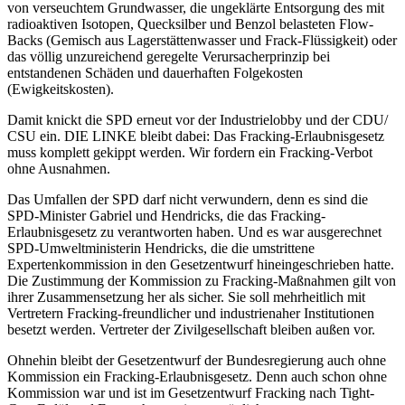
von verseuchtem Grundwasser, die ungeklärte Entsorgung des mit
radioaktiven Isotopen, Quecksilber und Benzol belasteten Flow-
Backs (Gemisch aus Lagerstättenwasser und Frack-Flüssigkeit) oder
das völlig unzureichend geregelte Verursacherprinzip bei
entstandenen Schäden und dauerhaften Folgekosten
(Ewigkeitskosten).
Damit knickt die SPD erneut vor der Industrielobby und der CDU/
CSU ein. DIE LINKE bleibt dabei: Das Fracking-Erlaubnisgesetz
muss komplett gekippt werden. Wir fordern ein Fracking-Verbot
ohne Ausnahmen.
Das Umfallen der SPD darf nicht verwundern, denn es sind die
SPD-Minister Gabriel und Hendricks, die das Fracking-
Erlaubnisgesetz zu verantworten haben. Und es war ausgerechnet
SPD-Umweltministerin Hendricks, die die umstrittene
Expertenkommission in den Gesetzentwurf hineingeschrieben hatte.
Die Zustimmung der Kommission zu Fracking-Maßnahmen gilt von
ihrer Zusammensetzung her als sicher. Sie soll mehrheitlich mit
Vertretern Fracking-freundlicher und industrienaher Institutionen
besetzt werden. Vertreter der Zivilgesellschaft bleiben außen vor.
Ohnehin bleibt der Gesetzentwurf der Bundesregierung auch ohne
Kommission ein Fracking-Erlaubnisgesetz. Denn auch schon ohne
Kommission war und ist im Gesetzentwurf Fracking nach Tight-