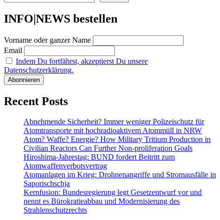
INFO|NEWS bestellen
Vorname oder ganzer Name
Email
Indem Du fortfährst, akzeptierst Du unsere
Datenschutzerklärung.
Recent Posts
Abnehmende Sicherheit? Immer weniger Polizeischutz für
Atomtransporte mit hochradioaktivem Atommüll in NRW
Atom? Waffe? Energie? How Military Tritium Production in
Civilian Reactors Can Further Non-proliferation Goals
Hiroshima-Jahrestag: BUND fordert Beitritt zum
Atomwaffenverbotsvertrag
Atomanlagen im Krieg: Drohnenangriffe und Stromausfälle in
Saporischschja
Kernfusion: Bundesregierung legt Gesetzentwurf vor und
nennt es Bürokratieabbau und Modernisierung des
Strahlenschutzrechts