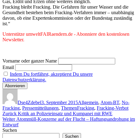
Gas, Erdöl und Erzen ohne weiteres möglich.
Fracking bleibt Fracking. Die Gefahren für unser Wasser und die
Gesundheit bestehen beim Fracking-Verfahren immer – unabhängig
davon, ob eine Expertenkommission oder der Bundestag zuständig
ist.“
Unterstütze umweltFAIRaendern.de - Abonniere den kostenlosen
Newsletter.
Vorname oder ganzer Name
Email
Indem Du fortfährst, akzeptierst Du unsere
Datenschutzerklärung.
Autor
Veröffentlicht
Kategorien
am
Dse4Zdebel
3. September 2015
Allgemein
,
Atom-BT
,
No-
Schlagwörter
Fracking
,
Pressemitteilungen
,
Themen
Fracking
,
Fracking-Verbot
Beitragsnavigation
Vorheriger
Zurück
Kritik an Polizeieinsatz und Kumpanei mit RWE
Nächster
Beitrag:
Weiter
Atommüll-Konzerne auf der Flucht – Haftungsandrohung im
Beitrag:
Entwurf
Suchen
Suchen