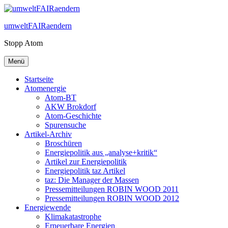
Zum
Inhalt
umweltFAIRaendern
springen
Stopp Atom
Menü
Startseite
Atomenergie
Atom-BT
AKW Brokdorf
Atom-Geschichte
Spurensuche
Artikel-Archiv
Broschüren
Energiepolitik aus „analyse+kritik“
Artikel zur Energiepolitik
Energiepolitik taz Artikel
taz: Die Manager der Massen
Pressemitteilungen ROBIN WOOD 2011
Pressemitteilungen ROBIN WOOD 2012
Energiewende
Klimakatastrophe
Erneuerbare Energien