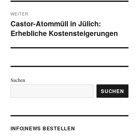
WEITER
Castor-Atommüll in Jülich:
Nächster
Erhebliche Kostensteigerungen
Beitrag:
Suchen
SUCHEN
INFO|NEWS BESTELLEN