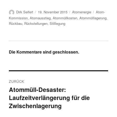
Autor
Veröffentlicht
Kategorien
Schlagwörter
Dirk Seifert
19. November 2015
Atomenergie
Atom-
am
Kommission
,
Atomausstieg
,
Atommüllkosten
,
Atommülllagerung
,
Rückbau
,
Rückstellungen
,
Stilllegung
Die Kommentare sind geschlossen.
Beitragsnavigation
ZURÜCK
Atommüll-Desaster:
Vorheriger
Laufzeitverlängerung für die
Beitrag:
Zwischenlagerung