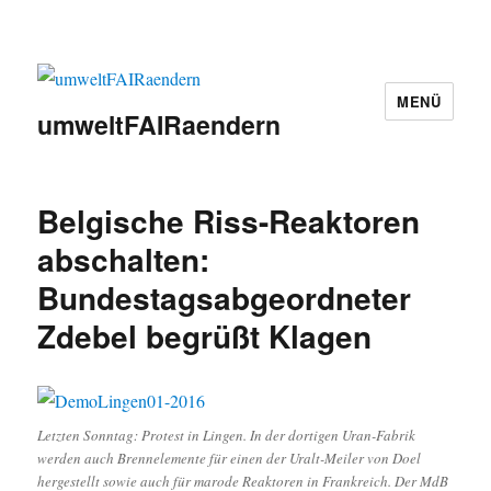
MENÜ
umweltFAIRaendern
Belgische Riss-Reaktoren
abschalten:
Bundestagsabgeordneter
Zdebel begrüßt Klagen
Letzten Sonntag: Protest in Lingen. In der dortigen Uran-Fabrik
werden auch Brennelemente für einen der Uralt-Meiler von Doel
hergestellt sowie auch für marode Reaktoren in Frankreich. Der MdB