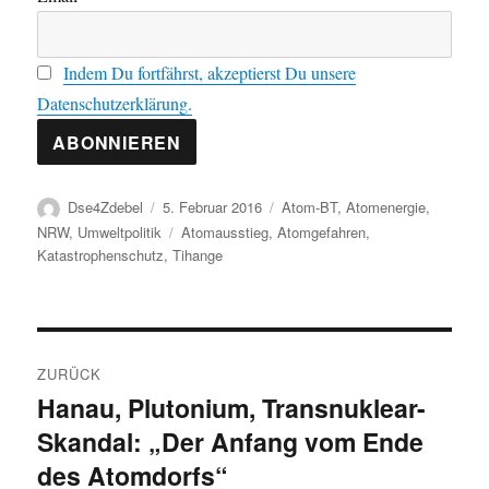
Indem Du fortfährst, akzeptierst Du unsere
Datenschutzerklärung.
Autor
Veröffentlicht
Kategorien
Dse4Zdebel
5. Februar 2016
Atom-BT
,
Atomenergie
,
am
Schlagwörter
NRW
,
Umweltpolitik
Atomausstieg
,
Atomgefahren
,
Katastrophenschutz
,
Tihange
Beitragsnavigation
ZURÜCK
Hanau, Plutonium, Transnuklear-
Vorheriger
Skandal: „Der Anfang vom Ende
Beitrag:
des Atomdorfs“