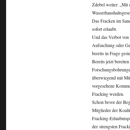
Zdebel weiter: „Mit 
Wasserhaushaltsgeset
Das Fracken im Sandg
sofort erlaubt.
Und das Verbot von F
Aufsuchung oder Gew
bereits in Frage gest
Bereits jetzt bereite
Forschungsbohrungen
überwiegend mit Mitg
vorgesehene Kommuni
Fracking werden.
Schon bevor der Beg
Mitglieder der Koal
Fracking-Erlaubnispa
der strengsten Frack