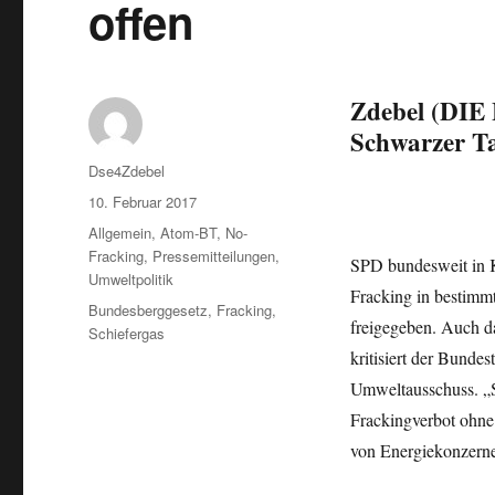
offen
Zdebel (DIE 
Schwarzer Ta
Autor
Dse4Zdebel
Veröffentlicht
10. Februar 2017
am
Kategorien
Allgemein
,
Atom-BT
,
No-
Fracking
,
Pressemitteilungen
,
SPD bundesweit in K
Umweltpolitik
Fracking in bestimm
Schlagwörter
Bundesberggesetz
,
Fracking
,
freigegeben. Auch da
Schiefergas
kritisiert der Bund
Umweltausschuss. „S
Frackingverbot ohne
von Energiekonzerne