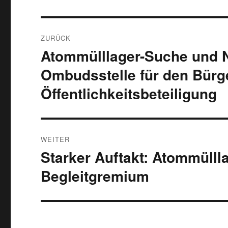
Beitragsnavigation
ZURÜCK
Atommülllager-Suche und N
Vorheriger
Beitrag:
Ombudsstelle für den Bürge
Öffentlichkeitsbeteiligung
WEITER
Starker Auftakt: Atommülll
Nächster
Beitrag:
Begleitgremium