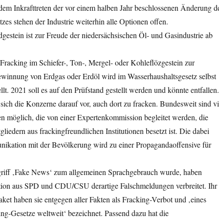
dem Inkrafttreten der vor einem halben Jahr beschlossenen Änderung d
zes stehen der Industrie weiterhin alle Optionen offen.
estein ist zur Freude der niedersächsischen Öl- und Gasindustrie ab
racking im Schiefer-, Ton-, Mergel- oder Kohleflözgestein zur
innung von Erdgas oder Erdöl wird im Wasserhaushaltsgesetz selbst
ellt. 2021 soll es auf den Prüfstand gestellt werden und könnte entfallen.
n sich die Konzerne darauf vor, auch dort zu fracken. Bundesweit sind vi
 möglich, die von einer Expertenkommission begleitet werden, die
liedern aus frackingfreundlichen Institutionen besetzt ist. Die dabei
kation mit der Bevölkerung wird zu einer Propagandaoffensive für
riff ‚Fake News‘ zum allgemeinen Sprachgebrauch wurde, haben
ition aus SPD und CDU/CSU derartige Falschmeldungen verbreitet. Ihr
ket haben sie entgegen aller Fakten als Fracking-Verbot und ‚eines
ing-Gesetze weltweit‘ bezeichnet. Passend dazu hat die