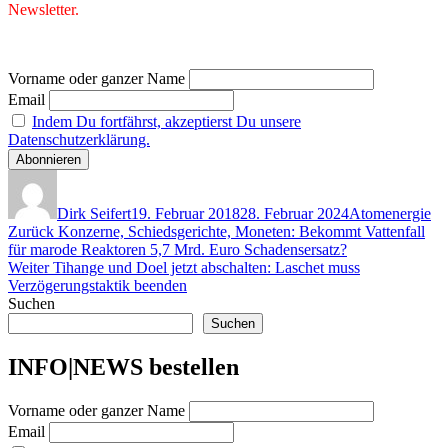
Newsletter.
Vorname oder ganzer Name
Email
Indem Du fortfährst, akzeptierst Du unsere
Datenschutzerklärung.
Autor
Veröffentlicht
Kategorien
am
Dirk Seifert
19. Februar 2018
28. Februar 2024
Atomenergie
Beitragsnavigation
Vorheriger
Zurück
Konzerne, Schiedsgerichte, Moneten: Bekommt Vattenfall
Beitrag:
für marode Reaktoren 5,7 Mrd. Euro Schadensersatz?
Nächster
Weiter
Tihange und Doel jetzt abschalten: Laschet muss
Beitrag:
Verzögerungstaktik beenden
Suchen
Suchen
INFO|NEWS bestellen
Vorname oder ganzer Name
Email