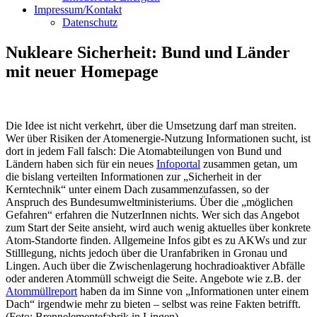
Impressum/Kontakt
Datenschutz
Nukleare Sicherheit: Bund und Länder
mit neuer Homepage
Die Idee ist nicht verkehrt, über die Umsetzung darf man streiten.
Wer über Risiken der Atomenergie-Nutzung Informationen sucht, ist
dort in jedem Fall falsch: Die Atomabteilungen von Bund und
Ländern haben sich für ein neues
Infoportal
zusammen getan, um
die bislang verteilten Informationen zur „Sicherheit in der
Kerntechnik“ unter einem Dach zusammenzufassen, so der
Anspruch des Bundesumweltministeriums. Über die „möglichen
Gefahren“ erfahren die NutzerInnen nichts. Wer sich das Angebot
zum Start der Seite ansieht, wird auch wenig aktuelles über konkrete
Atom-Standorte finden. Allgemeine Infos gibt es zu AKWs und zur
Stilllegung, nichts jedoch über die Uranfabriken in Gronau und
Lingen. Auch über die Zwischenlagerung hochradioaktiver Abfälle
oder anderen Atommüll schweigt die Seite. Angebote wie z.B. der
Atommüllreport
haben da im Sinne von „Informationen unter einem
Dach“ irgendwie mehr zu bieten – selbst was reine Fakten betrifft.
(Foto: Brennelementefabrik in Lingen)