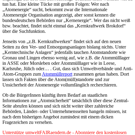
tun hat. Eine kleine Tücke mit großen Folgen: Wer nach
„Atomenergie“ sucht, bekommt zwar die Internationale
Atomenergie Organisation angezeigt, aber sonst kennen die
bundesdeutschen Behörden nur „Kernenergie“. Wer das nicht weiß
bzw. beachtet, findet nicht einmal das „Kernkraftwerk Brokdorf“
über die Suchfunktion.
Jenseits von „z.B. Kernkraftwerken“ findet sich auf den neuen
Seiten zu den Ver- und Entsorgungsanlagen bislang nichts. Unter
„Kerntechnische Anlagen“ jedenfalls tauchen Atomstandorte wie
Gronau und Lingen ebenso wenig auf, wie z.B. die Atommülllager
in ASSE oder Morsleben oder Atommülllager wie in Leese,
Karlsruhe, Jülich oder… . Gut, dass sich Umweltverbände und Anti-
Atom-Gruppen zum
Atommüllreport
zusammen getan haben. Dort
lassen sich Fakten über die Atom(müll)standorte und zur
Unsicherheit der Atomenergie vollumfänglich recherchieren.
Ob die BürgerInnen künftig ihren Bedarf an staatlichen
Informationen zur „Atomsicherheit“ tatsächlich über diese Zentral-
Seite abrufen können und sich nicht weiter über zahlreiche
Behörden, Länder- oder Unternehmensseiten hangeln müssen, ist
nach dem bisherigen Angebot zumindest mit einem dicken
Fragezeichen zu versehen.
Unterstütze umweltFAIRaendern.de - Abonniere den kostenlosen