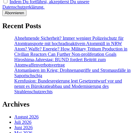
Indem Du fortfährst, akzeptierst Du unsere
Datenschutzerklärung.
Recent Posts
Abnehmende Sicherheit? Immer weniger Polizeischutz für
Atomtransporte mit hochradioaktivem Atommüll in NRW
Atom? Waffe? Energie? How Military Tritium Production in
Civilian Reactors Can Further Non-proliferation Goals
Hiroshima-Jahrestag: BUND fordert Beitritt zum
Atomwaffenverbotsvertrag
Atomanlagen im Krieg: Drohnenangriffe und Stromausfälle in
Saporischschja
Kernfusion: Bundesregierung legt Gesetzentwurf vor und
nennt es Bürokratieabbau und Modernisierung des
Strahlenschutzrechts
Archives
August 2026
Juli 2026
Juni 2026
Mai 2026