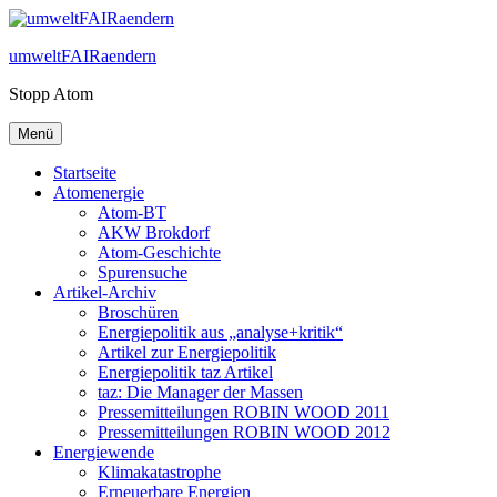
Zum
Inhalt
umweltFAIRaendern
springen
Stopp Atom
Menü
Startseite
Atomenergie
Atom-BT
AKW Brokdorf
Atom-Geschichte
Spurensuche
Artikel-Archiv
Broschüren
Energiepolitik aus „analyse+kritik“
Artikel zur Energiepolitik
Energiepolitik taz Artikel
taz: Die Manager der Massen
Pressemitteilungen ROBIN WOOD 2011
Pressemitteilungen ROBIN WOOD 2012
Energiewende
Klimakatastrophe
Erneuerbare Energien