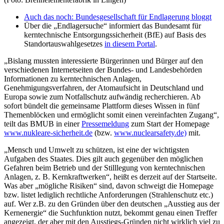
Auch das noch: Bundesgesellschaft für Endlagerung bloggt
Über die „Endlagersuche“ informiert das Bundesamt für
kerntechnische Entsorgungssicherheit (BfE) auf Basis des
Standortauswahlgesetzes
in diesem Portal
.
„Bislang mussten interessierte Bürgerinnen und Bürger auf den
verschiedenen Internetseiten der Bundes- und Landesbehörden
Informationen zu kerntechnischen Anlagen,
Genehmigungsverfahren, der Atomaufsicht in Deutschland und
Europa sowie zum Notfallschutz aufwändig recherchieren. Ab
sofort bündelt die gemeinsame Plattform dieses Wissen in fünf
Themenblöcken und ermöglicht somit einen vereinfachten Zugang“,
teilt das BMUB in einer
Pressemeldung
zum Start der Homepage
www.nukleare-sicherheit.de
(bzw.
www.nuclearsafety.de)
mit.
„Mensch und Umwelt zu schützen, ist eine der wichtigsten
Aufgaben des Staates. Dies gilt auch gegenüber den möglichen
Gefahren beim Betrieb und der Stilllegung von kerntechnischen
Anlagen, z. B. Kernkraftwerken“, heißt es derzeit auf der Startseite.
Was aber „mögliche Risiken“ sind, davon schweigt die Homepage
bzw. listet lediglich rechtliche Anforderungen (Strahlenschutz etc.)
auf. Wer z.B. zu den Gründen über den deutschen „Ausstieg aus der
Kernenergie“ die Suchfunktion nutzt, bekommt genau einen Treffer
angezeigt, der aber mit den Ausstiegs-Gründen nicht wirklich viel zu