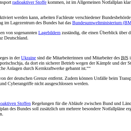
nsport
radioaktiver Stoffe
kommen, ist im Allgemeinen Notfallplan klar 
 aktiviert werden kann, arbeiten Fachleute verschiedener Bundesbehörd
ng im Lagezentrum des Bundes hat das
Bundesumweltministerium (
llen von sogenannten
Lagebildern
zuständig, die einen Überblick über
nz Deutschland.
ieges in der
Ukraine
sind die Mitarbeiterinnen und Mitarbeiter des
BfS
i
ischschja, da dort ein sicherer Betrieb wegen der Kämpfe und der Stro
lche Anlagen durch Kernkraftwerke gebannt ist.“
 von der deutschen Grenze entfernt. Zudem können Unfälle beim Trans
nd Cyberangriffe nicht ausgeschlossen werden.
ioaktiven Stoffen
Regelungen für die Abläufe zwischen Bund und Lände
lan des Bundes soll zusätzlich um mehrere besondere Notfallpläne erg
n.