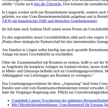
erhöht.“ (Siehe auch
hier die Übersicht
. Dort könnten die monaltlic
In Lingen werden nicht nur Brennelemente hergestellt, sondern auc
geliefert, wo eine Uran-Brennelementefabrik aufgebaut und in Betri
AKW mit französischer Hilfe und deutschen Genehmigungen)
Im Juli hatte auch Andreas Hoff seinen neuen Posten als Geschäfts
Zu den angestrebten neuen Geschäftsfeldern zählt auch eine engere 
(Putin) diese strategische Partnerschaft bei den internationalen Atom
Am Standort in Lingen sollen künftig nun auch spezielle Brennelement
Anlage ein neues Geschäftsfeld zu erschließen.
Ohne die Zusammenarbeit mit Rosatom zu nennen, heißt es auf der W
zu Angeboten für komplexe Anlagen im Ausland reichen, lassen Andre
in Mittel- und Osteuropa befindet sich im Genehmigungsverfahren. Mi
Abhängigkeit von Lieferungen aus Russland zu verringern.“
Das Genehmigungsverfahren für diese „Anpassung“ läuft beim Umwelt
Bundes und wird vom Bundesumweltministerium zentral verwaltet. Da
hatte die Vorgänger-Regierung eine Pflicht zur Umweltverträglichkei
Uranfabrik Lingen: Erweiterung der nuklearen Brennstoffpalette
Mit Öffentlichkeitsbeteiligung: Uran-Brennstoff für Europas 