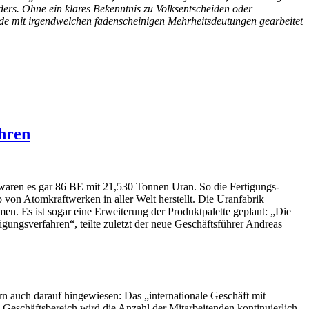
ers. Ohne ein klares Bekenntnis zu Volksentscheiden oder
 Ende mit irgendwelchen fadenscheinigen Mehrheitsdeutungen gearbeitet
hren
waren es gar 86 BE mit 21,530 Tonnen Uran. So die Fertigungs-
 von Atomkraftwerken in aller Welt herstellt. Die Uranfabrik
 Es ist sogar eine Erweiterung der Produktpalette geplant: „Die
ungsverfahren“, teilte zuletzt der neue Geschäftsführer Andreas
ern auch darauf hingewiesen: Das „internationale Geschäft mit
 Geschäftsbereich wird die Anzahl der Mitarbeitenden kontinuierlich