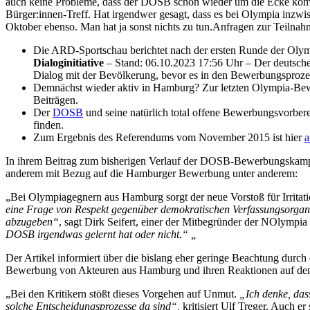
auch keine Probleme, dass der DOSB schon wieder um die Ecke kommt
Bürger:innen-Treff. Hat irgendwer gesagt, dass es bei Olympia inzwi
Oktober ebenso. Man hat ja sonst nichts zu tun.Anfragen zur Teiln
Die ARD-Sportschau berichtet nach der ersten Runde der O
Dialoginitiative
–
Stand: 06.10.2023 17:56 Uhr – Der deutsch
Dialog mit der Bevölkerung, bevor es in den Bewerbungsprozes
Demnächst wieder aktiv in Hamburg? Zur letzten Olympia-B
Beiträgen.
Der
DOSB
und seine natürlich total offene Bewerbungsvorbere
finden.
Zum Ergebnis des Referendums vom November 2015 ist hier
a
In ihrem Beitrag zum bisherigen Verlauf der DOSB-Bewerbungskampagn
anderem mit Bezug auf die Hamburger Bewerbung unter anderem:
„Bei Olympiagegnern aus Hamburg sorgt der neue Vorstoß für Irritat
eine Frage von Respekt gegenüber demokratischen Verfassungsorgan
abzugeben“
, sagt Dirk Seifert, einer der Mitbegründer der NOlymp
DOSB irgendwas gelernt hat oder nicht.“ „
Der Artikel informiert über die bislang eher geringe Beachtung durc
Bewerbung von Akteuren aus Hamburg und ihren Reaktionen auf den 
„Bei den Kritikern stößt dieses Vorgehen auf Unmut.
„Ich denke, dass
solche Entscheidungsprozesse da sind“,
kritisiert Ulf Treger. Auch e