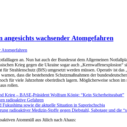
en angesichts wachsender Atomgefahren
tfalllagen an. Nun hat auch der Bundesrat dem Allgemeinen Notfallpl
ussischen Krieg gegen die Ukraine sogar auch „Kernwaffenexplosion“ 
für Strahlenschutz (BfS) umgesetzt werden müssen. Operativ ist das
n warnen, dass die bestehenden Schutzmaßnahmen der bundesdeutsche
ch für viele Jahrzehnte oberirdisch lagern. Möglicherweise schon im 
us rollen.
und Krieg – BASE-Präsident Wolfram König: “Kein Sicherheitsrabatt”
gen radioaktive Gefahren
Fukushima sowie die aktuelle Situation in Saporischschja
cherung radioaktiver Medizin-Stoffe gegen Diebstahl, Sabotage und die
oaktiven Atommüll aus Jülich nach Ahaus: