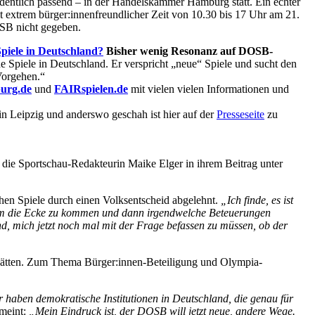
entlich passend – in der Handelskammer Hamburg statt. Ein echter
t extrem bürger:innenfreundlicher Zeit von 10.30 bis 17 Uhr am 21.
OSB nicht gegeben.
piele in Deutschland?
Bisher wenig Resonanz auf DOSB-
piele in Deutschland. Er verspricht „neue“ Spiele und sucht den
Vorgehen.“
rg.de
und
FAIRspielen.de
mit vielen vielen Informationen und
in Leipzig und anderswo geschah ist hier auf der
Presseseite
zu
die Sportschau-Redakteurin Maike Elger in ihrem Beitrag unter
hen Spiele durch einen Volksentscheid abgelehnt.
„Ich finde, es ist
 um die Ecke zu kommen und dann irgendwelche Beteuerungen
, mich jetzt noch mal mit der Frage befassen zu müssen, ob der
en hätten. Zum Thema Bürger:innen-Beteiligung und Olympia-
r haben demokratische Institutionen in Deutschland, die genau für
 meint:
„Mein Eindruck ist, der DOSB will jetzt neue, andere Wege.