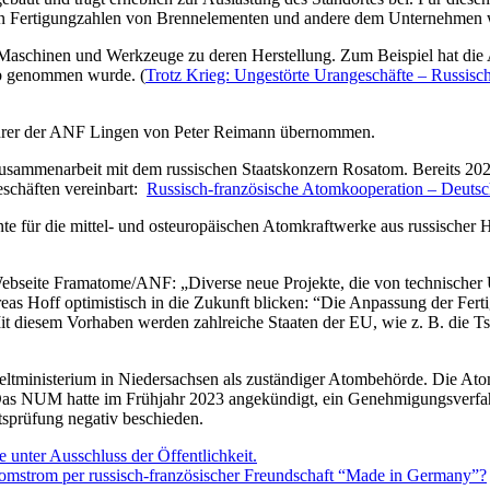
hen Fertigungzahlen von Brennelementen und andere dem Unternehmen
h Maschinen und Werkzeuge zu deren Herstellung. Zum Beispiel hat d
eb genommen wurde. (
Trotz Krieg: Ungestörte Urangeschäfte – Russisc
führer der ANF Lingen von Peter Reimann übernommen.
Zusammenarbeit mit dem russischen Staatskonzern Rosatom. Bereits 202
geschäften vereinbart:
Russisch-französische Atomkooperation – Deutsch
e für die mittel- und osteuropäischen Atomkraftwerke aus russischer H
ebseite Framatome/ANF: „Diverse neue Projekte, die von technischer
as Hoff optimistisch in die Zukunft blicken: “Die Anpassung der Fert
t diesem Vorhaben werden zahlreiche Staaten der EU, wie z. B. die Tsc
ministerium in Niedersachsen als zuständiger Atombehörde. Die Atoma
s NUM hatte im Frühjahr 2023 angekündigt, ein Genehmigungsverfahre
tsprüfung negativ beschieden.
 unter Ausschluss der Öffentlichkeit.
Atomstrom per russisch-französischer Freundschaft “Made in Germany”?