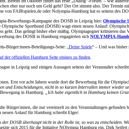
. Bereits im Oktober findet das erste „Dialog“-Forum – wie außerord
schen eher nur noch um Geld geht? Der Ort stimmt also. Der Termin mi
ahme von FAIRspielen.de oder Nolympia-Hamburg hat es seitens des D
lympia-Bewerbungs-Kampagne des DOSB in Leipzig hier:
Olympische S
e Olympische Sportbund (DOSB) wagt einen neuen Anlauf: Olympische S
s geht. Das gelingt bisher eher mäßig. Olympiagegner kritisieren das 
ewerbung des DOSB in Hamburg engagierten sich
NOLYMPIA-Hambu
its-Bürger:innen-Beteiligungs-Seite: „
Deine Spiele
“ – Und was bisher 
uf der offiziellen Hamburg Seite einiges zu finden
.
e in Leipzig und einigen Aussagen seitens der Veranstalter schreibt 
ionen. Erst vor acht Jahren wurde dort die Bewerbung für die Olympisc
en und Entscheidungen, nicht in so kurzen Intervallen immer wieder
ia Bewegung in Hamburg.
„Ich habe eigentlich in Hamburg keinen Grund
h die Bürger:innen, die nur vereinzelt zu den Veranstaltungen gefund
neuen Anlauf für Hamburg schreibt Elger:
 der DOSB überhaupt nicht in der Rolle ist, so was zu entscheiden. Wi
r setzte sich 2015 für die Initiative NOlympia Hamburg ein. Dirk Seifert