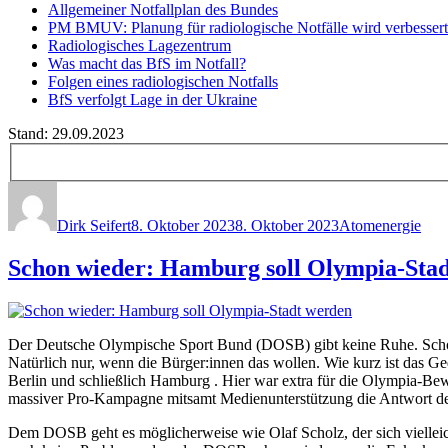
Allgemeiner Notfallplan des Bundes
PM BMUV: Planung für radiologische Notfälle wird verbessert
Radiologisches Lagezentrum
Was macht das BfS im Notfall?
Folgen eines radiologischen Notfalls
BfS verfolgt Lage in der Ukraine
Stand:
29.09.2023
Autor
Veröffentlicht
Kategorien
am
Dirk Seifert
8. Oktober 2023
8. Oktober 2023
Atomenergie
Schon wieder: Hamburg soll Olympia-Sta
Der Deutsche Olympische Sport Bund (DOSB) gibt keine Ruhe. Schon
Natürlich nur, wenn die Bürger:innen das wollen. Wie kurz ist das 
Berlin und schließlich Hamburg . Hier war extra für die Olympia-
massiver Pro-Kampagne mitsamt Medienunterstützung die Antwort de
Dem DOSB geht es möglicherweise wie Olaf Scholz, der sich vielleic