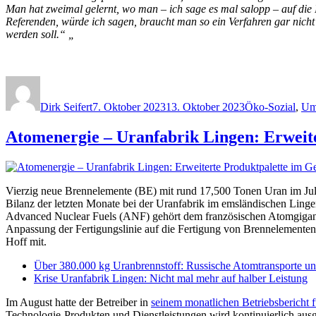
Man hat zweimal gelernt, wo man – ich sage es mal salopp – auf die 
Referenden, würde ich sagen, braucht man so ein Verfahren gar nicht 
werden soll.“ „
Autor
Veröffentlicht
Kategorien
am
Dirk Seifert
7. Oktober 2023
13. Oktober 2023
Öko-Sozial
,
Umw
Atomenergie – Uranfabrik Lingen: Erweit
Vierzig neue Brennelemente (BE) mit rund 17,500 Tonen Uran im Jul
Bilanz der letzten Monate bei der Uranfabrik im emsländischen Linge
Advanced Nuclear Fuels (ANF) gehört dem französischen Atomgigant
Anpassung der Fertigungslinie auf die Fertigung von Brennelementen 
Hoff mit.
Über 380.000 kg Uranbrennstoff: Russische Atomtransporte und
Krise Uranfabrik Lingen: Nicht mal mehr auf halber Leistung
Im August hatte der Betreiber in
seinem monatlichen Betriebsbericht f
Technologie-Produkten und Dienstleistungen wird kontinuierlich ausge