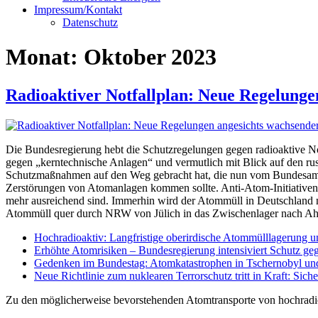
Impressum/Kontakt
Datenschutz
Monat:
Oktober 2023
Radioaktiver Notfallplan: Neue Regelung
Die Bundesregierung hebt die Schutzregelungen gegen radioaktive No
gegen „kerntechnische Anlagen“ und vermutlich mit Blick auf den r
Schutzmaßnahmen auf den Weg gebracht hat, die nun vom Bundesamt 
Zerstörungen von Atomanlagen kommen sollte. Anti-Atom-Initiative
mehr ausreichend sind. Immerhin wird der Atommüll in Deutschland no
Atommüll quer durch NRW von Jülich in das Zwischenlager nach Aha
Hochradioaktiv: Langfristige oberirdische Atommülllagerung 
Erhöhte Atomrisiken – Bundesregierung intensiviert Schutz ge
Gedenken im Bundestag: Atomkatastrophen in Tschernobyl und 
Neue Richtlinie zum nuklearen Terrorschutz tritt in Kraft: Si
Zu den möglicherweise bevorstehenden Atomtransporte von hochradi