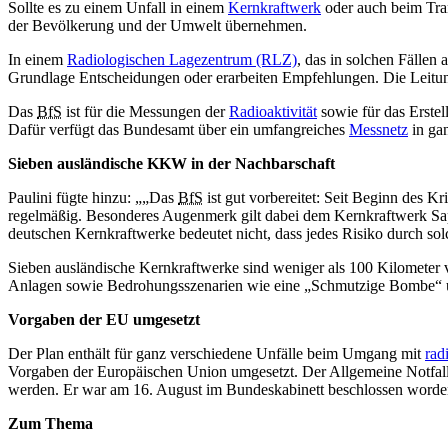
Sollte es zu einem Unfall in einem
Kernkraftwerk
oder auch beim Tra
der Bevölkerung und der Umwelt übernehmen.
In einem
Radiologischen Lagezentrum (RLZ)
, das in solchen Fällen
Grundlage Entscheidungen oder erarbeiten Empfehlungen. Die Leitu
Das
BfS
ist für die Messungen der
Radioaktivität
sowie für das Erste
Dafür verfügt das Bundesamt über ein umfangreiches
Messnetz
in ga
Sieben ausländische KKW in der Nachbarschaft
Paulini fügte hinzu:
„Das
BfS
ist gut vorbereitet: Seit Beginn des Kr
regelmäßig. Besonderes Augenmerk gilt dabei dem Kernkraftwerk Sapor
deutschen Kernkraftwerke bedeutet nicht, dass jedes Risiko durch so
Sieben ausländische Kernkraftwerke sind weniger als 100 Kilometer
Anlagen sowie Bedrohungsszenarien wie eine „Schmutzige Bombe“ u
Vorgaben der EU umgesetzt
Der Plan enthält für ganz verschiedene Unfälle beim Umgang mit
rad
Vorgaben der Europäischen Union umgesetzt. Der Allgemeine Notfallp
werden. Er war am 16. August im Bundeskabinett beschlossen worde
Zum Thema