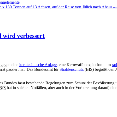
ennelemente
te x 130 Tonnen auf 13 Achsen, auf der Reise von Jülich nach Ahaus – 
l wird verbessert
n
at gegen eine
kerntechnische Anlage
, eine Kernwaffenexplosion – im
rad
rat passiert hat. Das Bundesamt für
Strahlenschutz
(
BfS
) begrüßt den 
des Bundes fasst bestehende Regelungen zum Schutz der Bevölkerung 
BfS
hat in solchen Notfällen, aber auch in der Vorbereitung darauf, eine