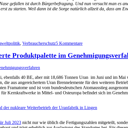
Nase gefallen ist durch Bürgerbefragung. Und nun versucht man es and
erst zu starten. Weil dann ist die Sorge natürlich allzeit da, dass am
zu
Schon
eltpolitik
,
Verbraucherschutz
5 Kommentare
wieder:
Hamburg
soll
erte Produktpalette im Genehmigungsverfa
Olympia-
Stadt
werden
i, ebenfalls 40 BE, aber mit 18,686 Tonnen Uran im Juni und im Mai 
n, die aus angereichertem Uran Brennelemente für den weiteren Betrieb
en Framatome und ist vom bundesdeutschen Atomausstieg ausgenommen.
für Kernkraftwerke in Mittel- und Osteuropa befindet sich im Genehmig
 der nukleare Weiterbetrieb der Uranfabrik in Lingen
ür Juli 2023
nicht nur wie üblich die Fertigungszahlen mitgeteilt, sond
baut und trägt erheblich zur Auslastung des Standortes bei. Für diesen