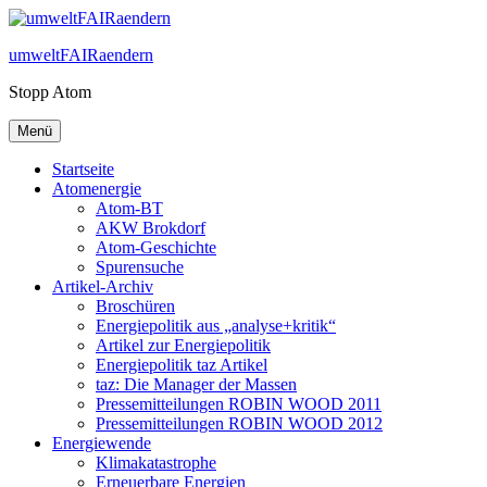
Zum
Inhalt
umweltFAIRaendern
springen
Stopp Atom
Menü
Startseite
Atomenergie
Atom-BT
AKW Brokdorf
Atom-Geschichte
Spurensuche
Artikel-Archiv
Broschüren
Energiepolitik aus „analyse+kritik“
Artikel zur Energiepolitik
Energiepolitik taz Artikel
taz: Die Manager der Massen
Pressemitteilungen ROBIN WOOD 2011
Pressemitteilungen ROBIN WOOD 2012
Energiewende
Klimakatastrophe
Erneuerbare Energien