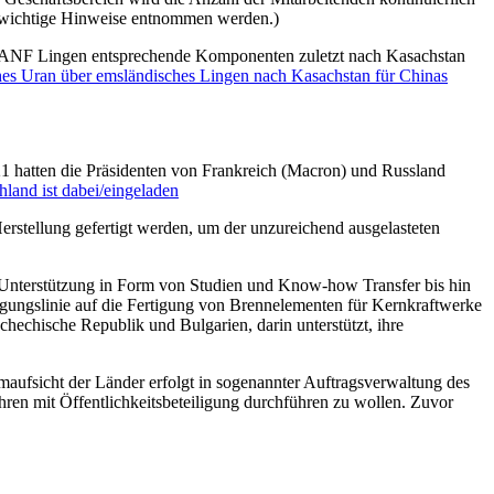
 wichtige Hinweise entnommen werden.)
ie ANF Lingen entsprechende Komponenten zuletzt nach Kasachstan
hes Uran über emsländisches Lingen nach Kasachstan für Chinas
1 hatten die Präsidenten von Frankreich (Macron) und Russland
land ist dabei/eingeladen
erstellung gefertigt werden, um der unzureichend ausgelasteten
 Unterstützung in Form von Studien und Know-how Transfer bis hin
igungslinie auf die Fertigung von Brennelementen für Kernkraftwerke
hechische Republik und Bulgarien, darin unterstützt, ihre
ufsicht der Länder erfolgt in sogenannter Auftragsverwaltung des
n mit Öffentlichkeitsbeteiligung durchführen zu wollen. Zuvor