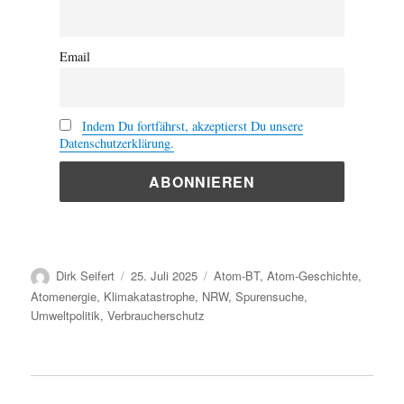
Email
Indem Du fortfährst, akzeptierst Du unsere
Datenschutzerklärung.
Autor
Veröffentlicht
Kategorien
Dirk Seifert
25. Juli 2025
Atom-BT
,
Atom-Geschichte
,
am
Atomenergie
,
Klimakatastrophe
,
NRW
,
Spurensuche
,
Umweltpolitik
,
Verbraucherschutz