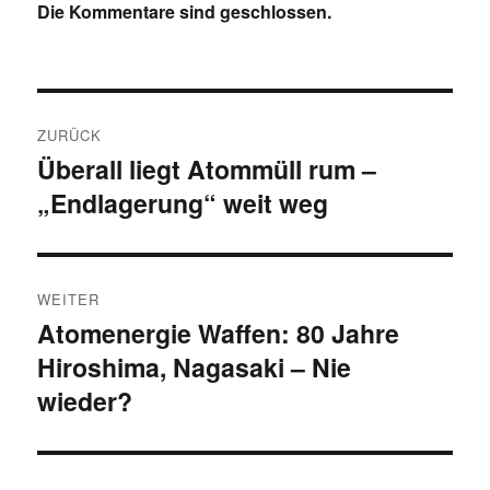
Die Kommentare sind geschlossen.
Beitragsnavigation
ZURÜCK
Überall liegt Atommüll rum –
Vorheriger
„Endlagerung“ weit weg
Beitrag:
WEITER
Atomenergie Waffen: 80 Jahre
Nächster
Hiroshima, Nagasaki – Nie
Beitrag:
wieder?