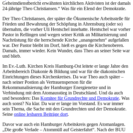
Geheimdienstbericht erwähnten kirchlichen Aktivisten ist der damals
24-jährige Theo Christiansen.“ Was für ein Elend der Demokratie.
Der Theo Christiansen, der später die Ökumenische Arbeitsstelle für
Frieden und Bewahrung der Schöpfung in Ahrensburg (oder so)
übernahm, die vorher Uli Hentschel innehatte. Hentschel war vorher
Pastor in Rellingen und wegen seiner Kritik an Militarisierung und
Nachrüstung für die herrschende Kirche „unangenehm“ aufgefallen
war. Der Pastor bleibt im Dorf, hieß es gegen die Kirchenoberen.
Damals, immer wieder. Kein Wunder, dass Theo an seiner Seite war
und blieb.
Im Ev.-Luth. Kirchen Kreis Hamburg-Ost leitete er lange Jahre den
Arbeitsbereich Diakonie & Bildung und war für die diakonischen
Einrichtungen dieses Kirchenkreises. Da war Theo auch später –
nach seiner Postion als Vertrauensperson für die
Rekommunalisierung der Hamburger Energienetze und in
Verbindung mit dem Atomausstieg in Deutschland. Und da auch
und besonders: Das
Komitee für Grundrechte und Demokratie
. Was
auch sonst? Na klar. Da war er lange im Vorstand. Es war immer
sein Thema, die Sache mit den Grundrechten und der Demokratie.
Seine
online lesbaren Beiträge dort
.
Davor war auch ein Hamburger Arbeitskreis gegen Atomanlagen.
„Die große Verlade – Atommüll auf Geisterfahrt“. Nach der BUU