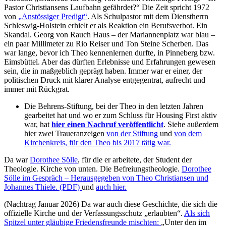
Pastor Christiansens Laufbahn gefährdet?“ Die Zeit spricht 1972
von
„Anstössiger Predigt“
. Als Schulpastor mit dem Dienstherrn
Schleswig-Holstein erhielt er als Reaktion ein Berufsverbot. Ein
Skandal. Georg von Rauch Haus – der Mariannenplatz war blau –
ein paar Millimeter zu Rio Reiser und Ton Steine Scherben. Das
war lange, bevor ich Theo kennenlernen durfte, in Pinneberg bzw.
Eimsbüttel. Aber das dürften Erlebnisse und Erfahrungen gewesen
sein, die in maßgeblich geprägt haben. Immer war er einer, der
politischen Druck mit klarer Analyse entgegentrat, aufrecht und
immer mit Rückgrat.
Die Behrens-Stiftung, bei der Theo in den letzten Jahren
gearbeitet hat und wo er zum Schluss für Housing First aktiv
war, hat
hier einen Nachruf veröffentlicht
. Siehe außerdem
hier zwei Traueranzeigen
von der Stiftung
und
von dem
Kirchenkreis, für den Theo bis 2017 tätig war.
Da war
Dorothee Sölle
, für die er arbeitete, der Student der
Theologie. Kirche von unten. Die Befreiungstheologie.
Dorothee
Sölle im Gespräch – Herausgegeben von Theo Christiansen und
Johannes Thiele. (PDF)
und
auch hier.
(Nachtrag Januar 2026) Da war auch diese Geschichte, die sich die
offizielle Kirche und der Verfassungsschutz „erlaubten“.
Als sich
Spitzel unter gläubige Friedensfreunde mischten:
„Unter den im