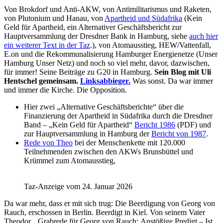
Von Brokdorf und Anti-AKW, von Antimilitarismus und Raketen,
von Plutonium und Hanau, von
Apartheid und Südafrika
(Kein
Geld für Apartheid, ein Alternativer Geschäftsbericht zur
Hauptversammlung der Dresdner Bank in Hamburg, siehe
auch hier
ein weiterer Text in der Taz
.), von Atomausstieg, HEW/Vattenfall,
E.on und die Rekommunalisierung Hamburger Energienetze (Unser
Hamburg Unser Netz) und noch so viel mehr, davor, dazwischen,
für immer! Seine Beiträge zu G20 in Hamburg.
Sein Blog mit Uli
Hentschel gemeinsam.
Linksabbieger.
Was sonst. Da war immer
und immer die Kirche. Die Opposition.
Hier zwei „Alternative Geschäftsberichte“ über die
Finanzierung der Apartheid in Südafrika durch die Dresdner
Band – „Kein Geld für Apartheid“
Bericht 1986
(PDF) und
zur Hauptversammlung in Hamburg der
Bericht von 1987
.
Rede von Theo
bei der Menschenkette mit 120.000
Teilnehmenden zwischen den AKWs Brunsbüttel und
Krümmel zum Atomausstieg,
Taz-Anzeige vom 24. Januar 2026
Da war mehr, dass er mit sich trug: Die Beerdigung von Georg von
Rauch, erschossen in Berlin. Beerdigt in Kiel. Von seinem Vater
Theodor. „
Grabrede für Georg von Rauch
:
Anstößige Predigt –
Ist