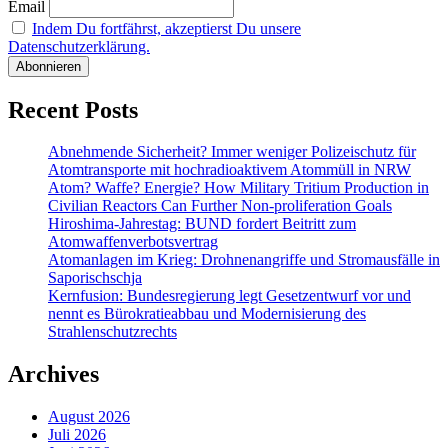
Email
Indem Du fortfährst, akzeptierst Du unsere
Datenschutzerklärung.
Recent Posts
Abnehmende Sicherheit? Immer weniger Polizeischutz für
Atomtransporte mit hochradioaktivem Atommüll in NRW
Atom? Waffe? Energie? How Military Tritium Production in
Civilian Reactors Can Further Non-proliferation Goals
Hiroshima-Jahrestag: BUND fordert Beitritt zum
Atomwaffenverbotsvertrag
Atomanlagen im Krieg: Drohnenangriffe und Stromausfälle in
Saporischschja
Kernfusion: Bundesregierung legt Gesetzentwurf vor und
nennt es Bürokratieabbau und Modernisierung des
Strahlenschutzrechts
Archives
August 2026
Juli 2026