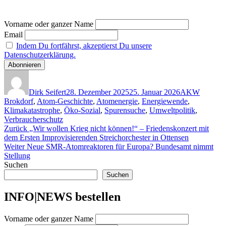
Vorname oder ganzer Name
Email
Indem Du fortfährst, akzeptierst Du unsere
Datenschutzerklärung.
Autor
Veröffentlicht
Kategorien
am
Dirk Seifert
28. Dezember 2025
25. Januar 2026
AKW
Brokdorf
,
Atom-Geschichte
,
Atomenergie
,
Energiewende
,
Klimakatastrophe
,
Öko-Sozial
,
Spurensuche
,
Umweltpolitik
,
Verbraucherschutz
Beitragsnavigation
Vorheriger
Zurück
„Wir wollen Krieg nicht können!“ – Friedenskonzert mit
Beitrag:
dem Ersten Improvisierenden Streichorchester in Ottensen
Nächster
Weiter
Neue SMR-Atomreaktoren für Europa? Bundesamt nimmt
Beitrag:
Stellung
Suchen
Suchen
INFO|NEWS bestellen
Vorname oder ganzer Name