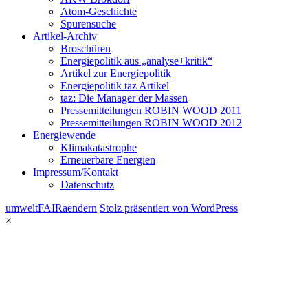
Atom-Geschichte
Spurensuche
Artikel-Archiv
Broschüren
Energiepolitik aus „analyse+kritik“
Artikel zur Energiepolitik
Energiepolitik taz Artikel
taz: Die Manager der Massen
Pressemitteilungen ROBIN WOOD 2011
Pressemitteilungen ROBIN WOOD 2012
Energiewende
Klimakatastrophe
Erneuerbare Energien
Impressum/Kontakt
Datenschutz
umweltFAIRaendern
Stolz präsentiert von WordPress
×