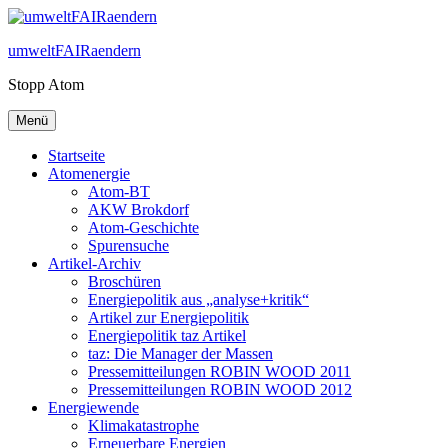
Zum
Inhalt
umweltFAIRaendern
springen
Stopp Atom
Menü
Startseite
Atomenergie
Atom-BT
AKW Brokdorf
Atom-Geschichte
Spurensuche
Artikel-Archiv
Broschüren
Energiepolitik aus „analyse+kritik“
Artikel zur Energiepolitik
Energiepolitik taz Artikel
taz: Die Manager der Massen
Pressemitteilungen ROBIN WOOD 2011
Pressemitteilungen ROBIN WOOD 2012
Energiewende
Klimakatastrophe
Erneuerbare Energien