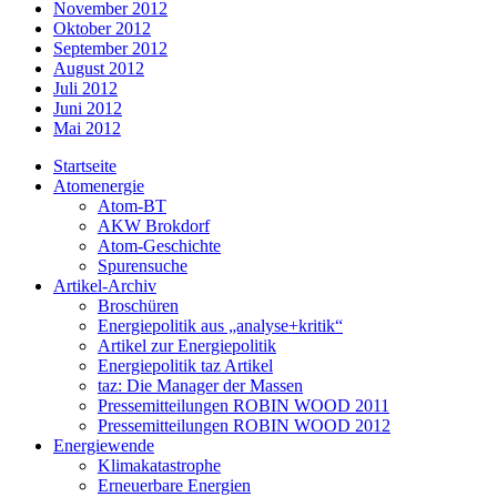
November 2012
Oktober 2012
September 2012
August 2012
Juli 2012
Juni 2012
Mai 2012
Startseite
Atomenergie
Atom-BT
AKW Brokdorf
Atom-Geschichte
Spurensuche
Artikel-Archiv
Broschüren
Energiepolitik aus „analyse+kritik“
Artikel zur Energiepolitik
Energiepolitik taz Artikel
taz: Die Manager der Massen
Pressemitteilungen ROBIN WOOD 2011
Pressemitteilungen ROBIN WOOD 2012
Energiewende
Klimakatastrophe
Erneuerbare Energien