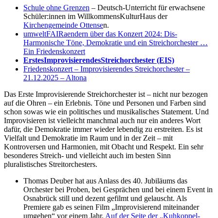
Schule ohne Grenzen
– Deutsch-Unterricht für erwachsene
Schüler:innen im WillkommensKulturHaus der
Kirchengemeinde Ottense
n.
umweltFAIRaendern über das Konzert 2024: Dis-
Harmonische Töne, Demokratie und ein Streichorchester …
Ein Friedenskonzert
ErstesImprovisierendesStreichorchester (EIS)
Friedenskonzert – Improvisierendes Streichorchester –
21.12.2025 – Altona
Das Erste Improvisierende Streichorchester ist – nicht nur bezogen
auf die Ohren – ein Erlebnis. Töne und Personen und Farben sind
schon sowas wie ein politisches und musikalisches Statement. Und
Improvisieren ist vielleicht manchmal auch nur ein anderes Wort
dafür, die Demokratie immer wieder lebendig zu erstreiten. Es ist
Vielfalt und Demokratie im Raum und in der Zeit – mit
Kontroversen und Harmonien, mit Obacht und Respekt. Ein sehr
besonderes Streich- und vielleicht auch im besten Sinn
pluralistisches Streitorchesters.
Thomas Deuber hat aus Anlass des 40. Jubiläums das
Orchester bei Proben, bei Gesprächen und bei einem Event in
Osnabrück still und dezent gefilmt und gelauscht. Als
Premiere gab es seinen Film „Improvisierend miteinander
umgehen“ vor einem Jahr.
Auf der Seite der „Kuhkoppel-