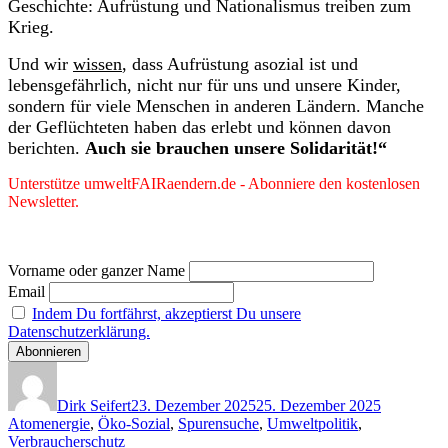
Geschichte: Aufrüstung und Nationalismus treiben zum
Krieg.
Und wir
wissen
, dass Aufrüstung asozial ist und
lebensgefährlich, nicht nur für uns und unsere Kinder,
sondern für viele Menschen in anderen Ländern. Manche
der Geflüchteten haben das erlebt und können davon
berichten.
Auch sie brauchen unsere Solidarität!“
Unterstütze umweltFAIRaendern.de - Abonniere den kostenlosen
Newsletter.
Vorname oder ganzer Name
Email
Indem Du fortfährst, akzeptierst Du unsere
Datenschutzerklärung.
Autor
Veröffentlicht
Kategorie
am
Dirk Seifert
23. Dezember 2025
25. Dezember 2025
Atomenergie
,
Öko-Sozial
,
Spurensuche
,
Umweltpolitik
,
Verbraucherschutz