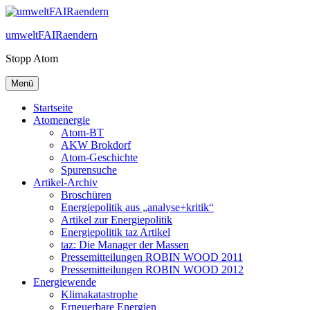
Zum
Inhalt
umweltFAIRaendern
springen
Stopp Atom
Menü
Startseite
Atomenergie
Atom-BT
AKW Brokdorf
Atom-Geschichte
Spurensuche
Artikel-Archiv
Broschüren
Energiepolitik aus „analyse+kritik“
Artikel zur Energiepolitik
Energiepolitik taz Artikel
taz: Die Manager der Massen
Pressemitteilungen ROBIN WOOD 2011
Pressemitteilungen ROBIN WOOD 2012
Energiewende
Klimakatastrophe
Erneuerbare Energien