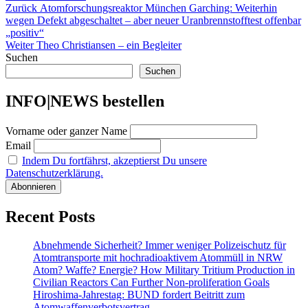
Beitragsnavigation
Vorheriger
Zurück
Atomforschungsreaktor München Garching: Weiterhin
Beitrag:
wegen Defekt abgeschaltet – aber neuer Uranbrennstofftest offenbar
„positiv“
Nächster
Weiter
Theo Christiansen – ein Begleiter
Beitrag:
Suchen
Suchen
INFO|NEWS bestellen
Vorname oder ganzer Name
Email
Indem Du fortfährst, akzeptierst Du unsere
Datenschutzerklärung.
Recent Posts
Abnehmende Sicherheit? Immer weniger Polizeischutz für
Atomtransporte mit hochradioaktivem Atommüll in NRW
Atom? Waffe? Energie? How Military Tritium Production in
Civilian Reactors Can Further Non-proliferation Goals
Hiroshima-Jahrestag: BUND fordert Beitritt zum
Atomwaffenverbotsvertrag