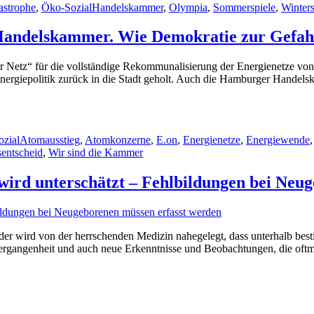
astrophe
,
Öko-Sozial
Handelskammer
,
Olympia
,
Sommerspiele
,
Winters
 Handelskammer. Wie Demokratie zur Gefah
etz“ für die vollständige Rekommunalisierung der Energienetze von V
 Energiepolitik zurück in die Stadt geholt. Auch die Hamburger Hande
Schlagwörter
zial
Atomausstieg
,
Atomkonzerne
,
E.on
,
Energienetze
,
Energiewende
entscheid
,
Wir sind die Kammer
wird unterschätzt – Fehlbildungen bei Neu
er wird von der herrschenden Medizin nahegelegt, dass unterhalb best
 Vergangenheit und auch neue Erkenntnisse und Beobachtungen, die of
r
rkung
inger