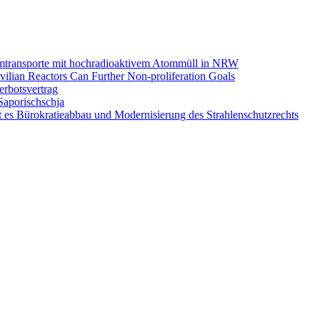
omtransporte mit hochradioaktivem Atommüll in NRW
ilian Reactors Can Further Non-proliferation Goals
rbotsvertrag
Saporischschja
 es Bürokratieabbau und Modernisierung des Strahlenschutzrechts