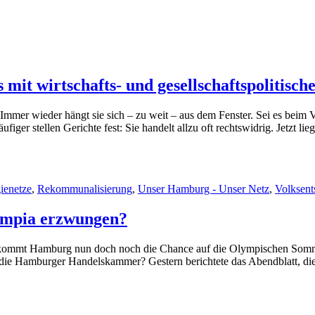
mit wirtschafts- und gesellschaftspolitis
er wieder hängt sie sich – zu weit – aus dem Fenster. Sei es beim V
er stellen Gerichte fest: Sie handelt allzu oft rechtswidrig. Jetzt li
gwörter
ienetze
,
Rekommunalisierung
,
Unser Hamburg - Unser Netz
,
Volksent
ympia erzwungen?
Bekommt Hamburg nun doch noch die Chance auf die Olympischen Som
ie Hamburger Handelskammer? Gestern berichtete das Abendblatt, die
Schlagwörter