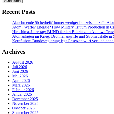
mit
AKW-
Recent Posts
Bauschutt
Abnehmende Sicherheit? Immer weniger Polizeischutz für At
Atom? Waffe? Energie? How Military Tritium Production in Civ
Hiroshima-Jahrestag: BUND fordert Beitritt zum Atomwaffenve
Atomanlagen im Krieg: Drohnenangriffe und Stromausfälle in 
Kernfusion: Bundesregierung legt Gesetzentwurf vor und nennt
Archives
August 2026
Juli 2026
Juni 2026
Mai 2026
April 2026
März 2026
Februar 2026
Januar 2026
Dezember 2025
November 2025
Oktober 2025
September 2025