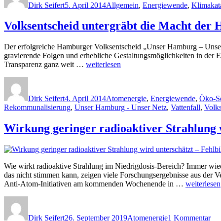
Dirk Seifert
5. April 2014
Allgemein
,
Energiewende
,
Klimakat
Wird
Olympia
Volksentscheid untergräbt die Macht der
erzwungen?“
Der erfolgreiche Hamburger Volksentscheid „Unser Hamburg – Unser N
gravierende Folgen und erhebliche Gestaltungsmöglichkeiten in der
„Volksentscheid
Transparenz ganz weit …
weiterlesen
untergräbt
Autor
Veröffentlicht
Kategorien
die
am
Macht
Dirk Seifert
4. April 2014
Atomenergie
,
Energiewende
,
Öko-So
der
Rekommunalisierung
,
Unser Hamburg - Unser Netz
,
Vattenfall
,
Volks
Handelskammer.
Wie
Wirkung geringer radioaktiver Strahlung 
Demokratie
zur
Gefahr
wird“
Wie wirkt radioaktive Strahlung im Niedrigdosis-Bereich? Immer wied
das nicht stimmen kann, zeigen viele Forschungsergebnisse aus der
„Wirkung
Anti-Atom-Initiativen am kommenden Wochenende in …
weiterlesen
geringer
Autor
Veröffentlicht
Kategorien
zu
radioaktive
am
Wi
Strahlung
Dirk Seifert
26. September 2019
Atomenergie
1 Kommentar
ger
wird