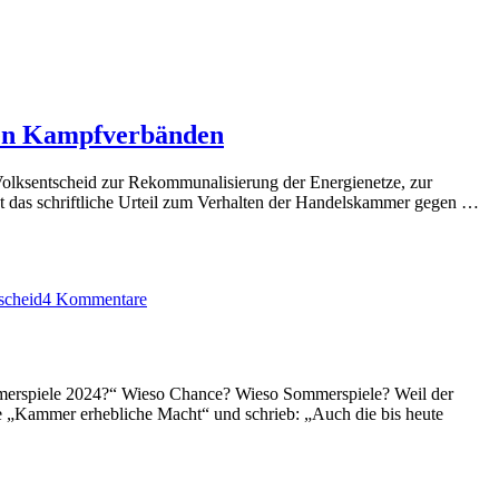
chen Kampfverbänden
olksentscheid zur Rekommunalisierung der Energienetze, zur
„H
egt das schriftliche Urteil zum Verhalten der Handelskammer gegen …
Ha
ill
zu
–
Handelskammer
Sc
scheid
4 Kommentare
Hamburg
mi
illegal
wir
–
un
Schluss
ges
mit
Ka
merspiele 2024?“ Wieso Chance? Wieso Sommerspiele? Weil der
wirtschafts-
 „Kammer erhebliche Macht“ und schrieb: „Auch die bis heute
und
gesellschaftspolitischen
Kampfverbänden