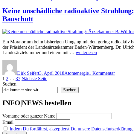
rad
unterschätz
Str
Keine unschädliche radioaktive Strahl
–
wir
Fehlbildun
Bauschutt
unt
bei
–
Neugebore
Feh
müssen
bei
erfasst
Ne
Ein Moratorium beim bisherigen Umgang mit den gering radioaktiv b
werden“
mü
der Präsident der Landesärztekammer Baden-Württemberg, Dr. Ulrich
erf
„Keine
Landesärztekammer und einem mit …
weiterlesen
we
unschädliche
Autor
Veröffentlicht
Kategorien
zu
radioaktive
am
Keine
Strahlung:
Dirk Seifert
3. April 2018
Atomenergie
1 Kommentar
unschädli
Ärztekammer
Seitennummerierung
Seite
Seite
Seite
1
2
…
37
Nächste Seite
radioaktiv
BaWü
Suchen
Strahlung:
fordert
der
Ärztekam
Moratorium
Suchen
Beiträge
BaWü
und
fordert
andere
INFO|NEWS bestellen
Moratori
Wege
und
zum
Vorname oder ganzer Name
andere
Umgang
Wege
Email
mit
zum
AKW-
Indem Du fortfährst, akzeptierst Du unsere Datenschutzerklärung.
Umgang
Bauschutt“