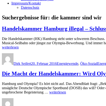
Impressum/Kontakt
Datenschutz
Suchergebnisse für:
die kammer sind wir
Handelskammer Hamburg illegal – Schluss 
Die Handelskammer (HK) Hamburg steht unter schwerem Beschuss. Imm
Musical-Seilbahn oder jüngst zur Olympia-Bewerbung. Und immer häufig
weiterlesen
Autor
Veröffentlicht
Kategorien
Schla
am
Dirk Seifert
20. Februar 2016
Energiewende
,
Öko-Sozial
Energ
Die Macht der Handelskammer: Wird Ol
Hamburg und Olympia? Es hört nicht auf. Das Abendblatt fragt: „
unsägliche Deutsche Olympische Sportbund (DOSB) das will? Oder d
„Die
ungebrochene Begeisterung …
weiterlesen
Macht
Autor
Veröffentlicht
Kategorien
der
am
Handelskammer: