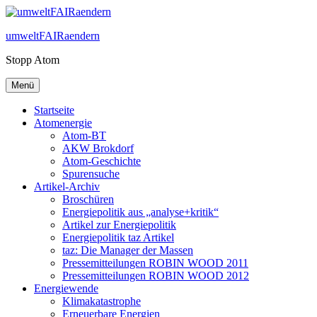
Zum
Inhalt
umweltFAIRaendern
springen
Stopp Atom
Menü
Startseite
Atomenergie
Atom-BT
AKW Brokdorf
Atom-Geschichte
Spurensuche
Artikel-Archiv
Broschüren
Energiepolitik aus „analyse+kritik“
Artikel zur Energiepolitik
Energiepolitik taz Artikel
taz: Die Manager der Massen
Pressemitteilungen ROBIN WOOD 2011
Pressemitteilungen ROBIN WOOD 2012
Energiewende
Klimakatastrophe
Erneuerbare Energien