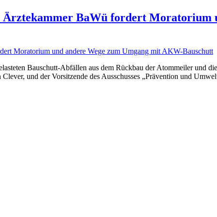
ioaktiver
t
ahlung
ung: Ärztekammer BaWü fordert Moratoriu
d
gen
erschätzt
nen
lbildungen
ugeborenen
elasteten Bauschutt-Abfällen aus dem Rückbau der Atommeiler und di
ssen
 Clever, und der Vorsitzende des Ausschusses „Prävention und Umwel
asst
rden
che
e
mer
um