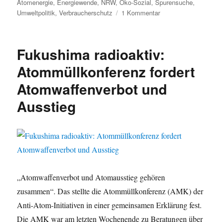
am
Atomenergie
,
Energiewende
,
NRW
,
Öko-Sozial
,
Spurensuche
,
zu
Umweltpolitik
,
Verbraucherschutz
1 Kommentar
Atomwaffen
abschaffen
–
Fukushima radioaktiv:
Atomanlagen
abschalten:
Atommüllkonferenz fordert
Neue
Atomwaffenverbot und
Eskalationen
–
Ausstieg
Ostermarsch
an
der
Uranfabrik
in
Gronau
„Atomwaffenverbot und Atomausstieg gehören
zusammen“. Das stellte die Atommüllkonferenz (AMK) der
Anti-Atom-Initiativen in einer gemeinsamen Erklärung fest.
Die AMK war am letzten Wochenende zu Beratungen über