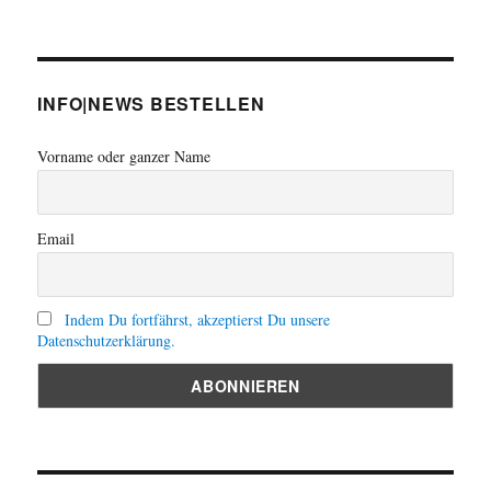
atomwaffenfähiger
Strahlenmüll
wirklich
aus
Jülich
INFO|NEWS BESTELLEN
nach
Ahaus?
Vorname oder ganzer Name
Email
Indem Du fortfährst, akzeptierst Du unsere
Datenschutzerklärung.