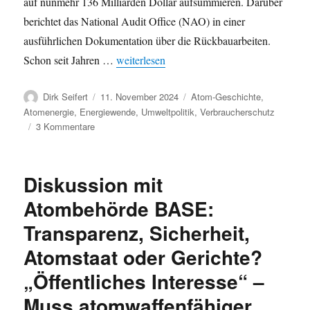
auf nunmehr 136 Milliarden Dollar aufsummieren. Darüber
berichtet das National Audit Office (NAO) in einer
ausführlichen Dokumentation über die Rückbauarbeiten.
„Atomwaffenstaat Großbritannien: Das Sella
Schon seit Jahren …
weiterlesen
Autor
Veröffentlicht
Kategorien
Dirk Seifert
11. November 2024
Atom-Geschichte
,
am
Atomenergie
,
Energiewende
,
Umweltpolitik
,
Verbraucherschutz
zu
3 Kommentare
Atomwaffenstaat
Großbritannien:
Das
Diskussion mit
Sellafield-
Desaster
Atombehörde BASE:
–
Transparenz, Sicherheit,
Aufräumarbeiten
der
Atomstaat oder Gerichte?
Plutoniumfabrik
immer
„Öffentliches Interesse“ –
teurer
Muss atomwaffenfähiger