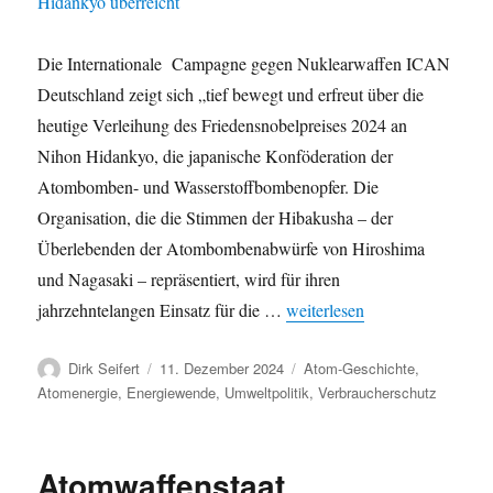
Die Internationale Campagne gegen Nuklearwaffen ICAN
Deutschland zeigt sich „tief bewegt und erfreut über die
heutige Verleihung des Friedensnobelpreises 2024 an
Nihon Hidankyo, die japanische Konföderation der
Atombomben- und Wasserstoffbombenopfer. Die
Organisation, die die Stimmen der Hibakusha – der
Überlebenden der Atombombenabwürfe von Hiroshima
und Nagasaki – repräsentiert, wird für ihren
„Keine Atomwaffen – Frieden
jahrzehntelangen Einsatz für die …
weiterlesen
Autor
Veröffentlicht
Kategorien
Dirk Seifert
11. Dezember 2024
Atom-Geschichte
,
am
Atomenergie
,
Energiewende
,
Umweltpolitik
,
Verbraucherschutz
Atomwaffenstaat