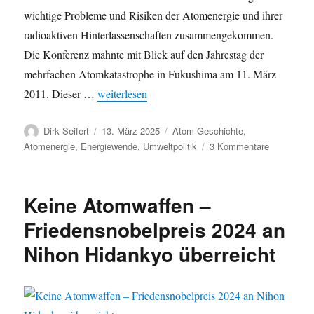
wichtige Probleme und Risiken der Atomenergie und ihrer
radioaktiven Hinterlassenschaften zusammengekommen.
Die Konferenz mahnte mit Blick auf den Jahrestag der
mehrfachen Atomkatastrophe in Fukushima am 11. März
„Fukushima radioaktiv: Atommüllkonferenz ford
2011. Dieser …
weiterlesen
Autor
Veröffentlicht
Kategorien
Dirk Seifert
13. März 2025
Atom-Geschichte
,
am
zu
Atomenergie
,
Energiewende
,
Umweltpolitik
3 Kommentare
Fukushima
radioaktiv:
Atommüllk
Keine Atomwaffen –
fordert
Atomwaffe
Friedensnobelpreis 2024 an
und
Nihon Hidankyo überreicht
Ausstieg