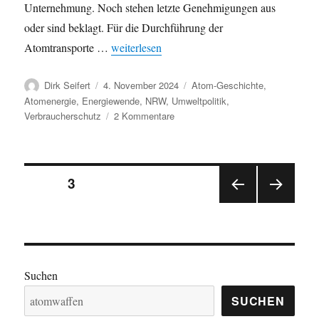
Unternehmung. Noch stehen letzte Genehmigungen aus
oder sind beklagt. Für die Durchführung der
„Diskussion mit Atombehörde BASE: Transparen
Atomtransporte …
weiterlesen
Autor
Veröffentlicht
Kategorien
Dirk Seifert
4. November 2024
Atom-Geschichte
,
am
Atomenergie
,
Energiewende
,
NRW
,
Umweltpolitik
,
zu
Verbraucherschutz
2 Kommentare
Diskussion
mit
Atombehörde
Seitennummerierung
BASE:
SEITE
3
Transparenz,
Sicherheit,
VOR
NÄC
der
Atomstaat
HERI
HSTE
oder
GE
SEIT
Beiträge
SEIT
E
Gerichte?
E
„Öffentliches
Suchen
Interesse“
–
SUCHEN
Muss