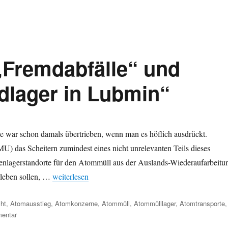
 „Fremdabfälle“ und
dlager in Lubmin“
 war schon damals übertrieben, wenn man es höflich ausdrückt.
) das Scheitern zumindest eines nicht unrelevanten Teils dieses
enlagerstandorte für den Atommüll aus der Auslands-Wiederaufarbeitu
„Kein Castor, keine „Fremdabfälle“ und „Kein Atomm
rleben sollen, …
weiterlesen
er
ht
,
Atomausstieg
,
Atomkonzerne
,
Atommüll
,
Atommülllager
,
Atomtransporte
,
zu
entar
Kein