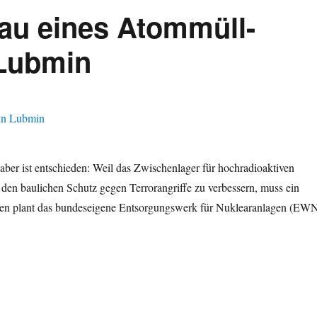
au eines Atommüll-
 Lubmin
aber ist entschieden: Weil das Zwischenlager für hochradioaktiven
en baulichen Schutz gegen Terrorangriffe zu verbessern, muss ein
ffen plant das bundeseigene Entsorgungswerk für Nuklearanlagen (EW
: Neubau eines Atommüll-Zwischenlagers in Lubmin“