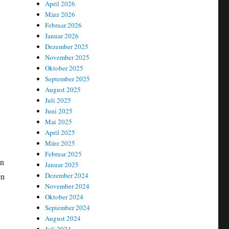
April 2026
März 2026
Februar 2026
Januar 2026
Dezember 2025
November 2025
Oktober 2025
September 2025
August 2025
Juli 2025
Juni 2025
Mai 2025
April 2025
März 2025
Februar 2025
en
Januar 2025
en
Dezember 2024
November 2024
ues Atommülllager für hochradioaktiven Abfall in Lubmin/Greifswald?
Oktober 2024
September 2024
August 2024