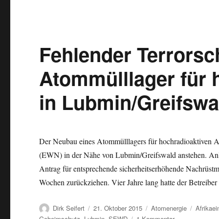
Fehlender Terrorsc
Atommülllager für 
in Lubmin/Greifswa
Der Neubau eines Atommülllagers für hochradioaktiven 
(EWN) in der Nähe von Lubmin/Greifswald anstehen. Anlas
Antrag für entsprechende sicherheitserhöhende Nachrüstm
Wochen zurückziehen. Vier Jahre lang hatte der Betreiber 
Autor
Veröffentlicht
Kategorien
Schlagw
Dirk Seifert
21. Oktober 2015
Atomenergie
Afrikaei
am
zu
Geheimschutz
,
Lubmin
,
SEWD
1 Kommentar