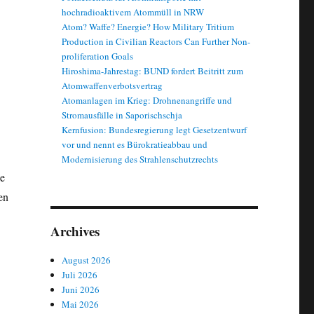
hochradioaktivem Atommüll in NRW
Atom? Waffe? Energie? How Military Tritium
Production in Civilian Reactors Can Further Non-
proliferation Goals
Hiroshima-Jahrestag: BUND fordert Beitritt zum
Atomwaffenverbotsvertrag
Atomanlagen im Krieg: Drohnenangriffe und
Stromausfälle in Saporischschja
Kernfusion: Bundesregierung legt Gesetzentwurf
vor und nennt es Bürokratieabbau und
Modernisierung des Strahlenschutzrechts
ke
en
Archives
Sicherungsmaßnahmen am Atommüll-Zwischenlager in Lubmin und A
August 2026
Juli 2026
Juni 2026
Mai 2026