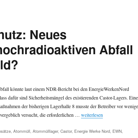
hutz: Neues
hochradioaktiven Abfall
ld?
Abfall könnte laut einem NDR-Bericht bei den EnergieWerkenNord
s dafür sind Sicherheitsmängel des existierenden Castor-Lagers. Ein
aßnahmen der bisherigen Lagerhalle 8 musste der Betreiber vor wenig
„Fehlender Terrorschutz: Ne
vergeblich versucht, die erforderlichen …
weiterlesen
örter
nsätze
,
Atommüll
,
Atommülllager
,
Castor
,
Energie Werke Nord
,
EWN
,