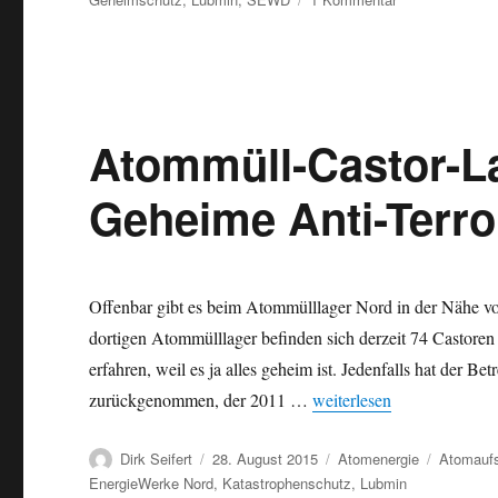
Fehlender
Terrorschutz:
Neues
Atommülllager
für
hochradioaktiv
Atommüll-Castor-L
Abfall
in
Geheime Anti-Terro
Lubmin/Greifsw
Offenbar gibt es beim Atommülllager Nord in der Nähe v
dortigen Atommülllager befinden sich derzeit 74 Castore
erfahren, weil es ja alles geheim ist. Jedenfalls hat de
„Atommüll-Castor-Lager N
zurückgenommen, der 2011 …
weiterlesen
Autor
Veröffentlicht
Kategorien
Schlagwö
Dirk Seifert
28. August 2015
Atomenergie
Atomaufs
am
EnergieWerke Nord
,
Katastrophenschutz
,
Lubmin