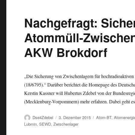
Nachgefragt: Sic
Atommüll-Zwischen
AKW Brokdorf
„Die Sicherung von Zwischenlagern für hochradioaktiven
(18/6795).“ Darüber berichtet die Homepage des Deutsc
Kerstin Kassner will Hubertus Zdebel von der Bundesreg
(Mecklenburg-Vorpommern) mehr erfahren. Dabei geht e
Autor
Veröffentlicht
Kategorien
Dse4Zdebel
3. Dezember 2015
Atom-BT
,
Atomenergi
am
Lubmin
,
SEWD
,
Zwischenlager