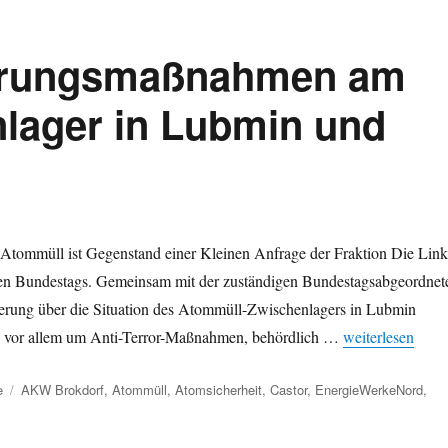
herungsmaßnahmen am
lager in Lubmin und
 Atommüll ist Gegenstand einer Kleinen Anfrage der Fraktion Die Lin
hen Bundestags. Gemeinsam mit der zuständigen Bundestagsabgeordnet
ierung über die Situation des Atommüll-Zwischenlagers in Lubmin
„Nachgefragt: 
s vor allem um Anti-Terror-Maßnahmen, behördlich …
weiterlesen
Schlagwörter
e
AKW Brokdorf
,
Atommüll
,
Atomsicherheit
,
Castor
,
EnergieWerkeNord
,