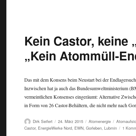
Kein Castor, keine
„Kein Atommüll-En
Das mit dem Konsens beim Neustart bei der Endlagersuche
Inzwischen hat ja auch das Bundesumweltministerium (BMU
vermeintlichen Konsenses eingeräumt: Alternative Zwisch
in Form von 26 Castor-Behältern, die nicht mehr nach Go
Autor
Veröffentlicht
Kategorien
Schlagwört
Dirk Seifert
24. März 2015
Atomenergie
Atomaufsic
am
Castor
,
EnergieWerke Nord
,
EWN
,
Gorleben
,
Lubmin
1 Komm