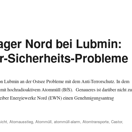
en
ager Nord bei Lubmin:
r-Sicherheits-Probleme
ald?
on Lubmin an der Ostsee Probleme mit dem Anti-Terrorschutz. In dem
n mit hochradioaktivem Atommüll (BfS). Genaueres ist darüber nicht z
r Betreiber Energiewerke Nord (EWN) einen Genehmigungsantrag
ord bei Lubmin: Geheime Anti-Terror-Sicherheits-Probleme“
rter
icht
,
Atomausstieg
,
Atommüll
,
atommüll-alarm
,
Atomtransporte
,
Castor
,