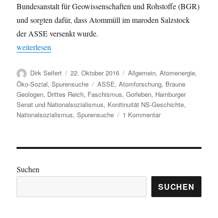
Bundesanstalt für Geowissenschaften und Rohstoffe (BGR)
und sorgten dafür, dass Atommüll im maroden Salzstock
der ASSE versenkt wurde.
„Spurensuche: Gebaut auf den Verbrechen der Nationalsozialiste
weiterlesen
Autor
Veröffentlicht
Kategorien
Dirk Seifert
22. Oktober 2016
Allgemein
,
Atomenergie
,
am
Schlagwörter
Öko-Sozial
,
Spurensuche
ASSE
,
Atomforschung
,
Braune
Geologen
,
Drittes Reich
,
Faschismus
,
Gorleben
,
Hamburger
Senat und Nationalsozialismus
,
Konitinuität NS-Geschichte
,
zu
Nationalsozialismus
,
Spurensuche
1 Kommentar
Spurensuche:
Gebaut
auf
den
Verbrechen
Suchen
der
SUCHEN
Nationalsozialisten
–
„Versagen
der