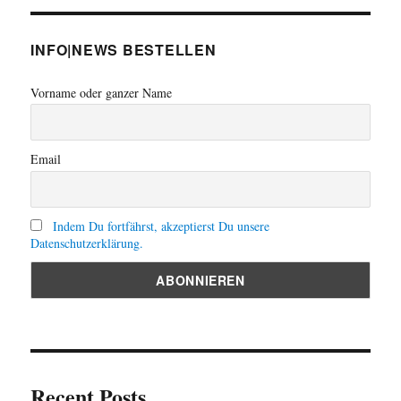
jungen
Bundesrepublik“
INFO|NEWS BESTELLEN
Vorname oder ganzer Name
Email
Indem Du fortfährst, akzeptierst Du unsere
Datenschutzerklärung.
Recent Posts