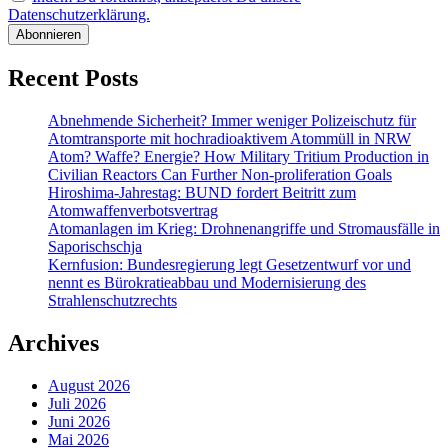
Datenschutzerklärung.
Recent Posts
Abnehmende Sicherheit? Immer weniger Polizeischutz für
Atomtransporte mit hochradioaktivem Atommüll in NRW
Atom? Waffe? Energie? How Military Tritium Production in
Civilian Reactors Can Further Non-proliferation Goals
Hiroshima-Jahrestag: BUND fordert Beitritt zum
Atomwaffenverbotsvertrag
Atomanlagen im Krieg: Drohnenangriffe und Stromausfälle in
Saporischschja
Kernfusion: Bundesregierung legt Gesetzentwurf vor und
nennt es Bürokratieabbau und Modernisierung des
Strahlenschutzrechts
Archives
August 2026
Juli 2026
Juni 2026
Mai 2026