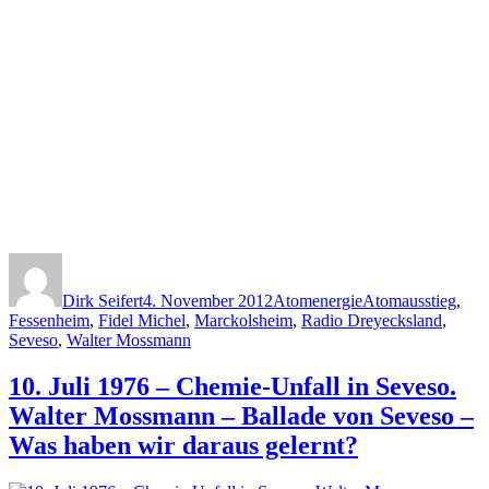
Autor
Veröffentlicht
Kategorien
Schlagwörter
am
Dirk Seifert
4. November 2012
Atomenergie
Atomausstieg
,
Fessenheim
,
Fidel Michel
,
Marckolsheim
,
Radio Dreyecksland
,
Seveso
,
Walter Mossmann
10. Juli 1976 – Chemie-Unfall in Seveso.
Walter Mossmann – Ballade von Seveso –
Was haben wir daraus gelernt?