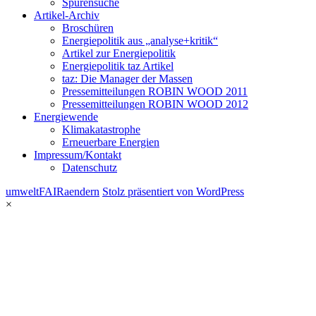
Spurensuche
Artikel-Archiv
Broschüren
Energiepolitik aus „analyse+kritik“
Artikel zur Energiepolitik
Energiepolitik taz Artikel
taz: Die Manager der Massen
Pressemitteilungen ROBIN WOOD 2011
Pressemitteilungen ROBIN WOOD 2012
Energiewende
Klimakatastrophe
Erneuerbare Energien
Impressum/Kontakt
Datenschutz
umweltFAIRaendern
Stolz präsentiert von WordPress
×