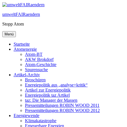
Zum
Inhalt
umweltFAIRaendern
springen
Stopp Atom
Menü
Startseite
Atomenergie
Atom-BT
AKW Brokdorf
Atom-Geschichte
Spurensuche
Artikel-Archiv
Broschüren
Energiepolitik aus „analyse+kritik“
Artikel zur Energiepolitik
Energiepolitik taz Artikel
taz: Die Manager der Massen
Pressemitteilungen ROBIN WOOD 2011
Pressemitteilungen ROBIN WOOD 2012
Energiewende
Klimakatastrophe
Erneuerbare Energien