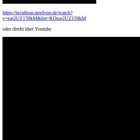
https://invidious.nerdvpn.de/watch?
v=eaj2UZ159kM&list=RDeaj2UZ159kM
oder direkt über Youtube