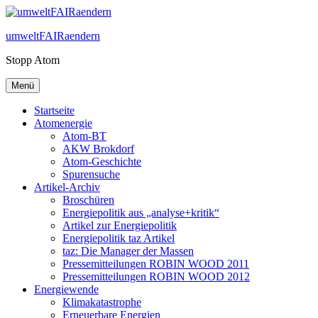
Zum
Inhalt
umweltFAIRaendern
springen
Stopp Atom
Menü
Startseite
Atomenergie
Atom-BT
AKW Brokdorf
Atom-Geschichte
Spurensuche
Artikel-Archiv
Broschüren
Energiepolitik aus „analyse+kritik“
Artikel zur Energiepolitik
Energiepolitik taz Artikel
taz: Die Manager der Massen
Pressemitteilungen ROBIN WOOD 2011
Pressemitteilungen ROBIN WOOD 2012
Energiewende
Klimakatastrophe
Erneuerbare Energien