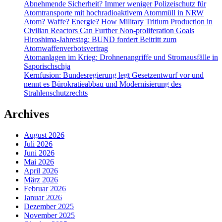
Abnehmende Sicherheit? Immer weniger Polizeischutz für
Atomtransporte mit hochradioaktivem Atommüll in NRW
Atom? Waffe? Energie? How Military Tritium Production in
Civilian Reactors Can Further Non-proliferation Goals
Hiroshima-Jahrestag: BUND fordert Beitritt zum
Atomwaffenverbotsvertrag
Atomanlagen im Krieg: Drohnenangriffe und Stromausfälle in
Saporischschja
Kernfusion: Bundesregierung legt Gesetzentwurf vor und
nennt es Bürokratieabbau und Modernisierung des
Strahlenschutzrechts
Archives
August 2026
Juli 2026
Juni 2026
Mai 2026
April 2026
März 2026
Februar 2026
Januar 2026
Dezember 2025
November 2025