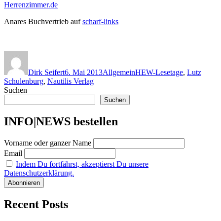
Herrenzimmer.de
Anares Buchvertrieb auf
scharf-links
Autor
Veröffentlicht
Kategorien
Schlagwörter
am
Dirk Seifert
6. Mai 2013
Allgemein
HEW-Lesetage
,
Lutz
Schulenburg
,
Nautilis Verlag
Suchen
Suchen
INFO|NEWS bestellen
Vorname oder ganzer Name
Email
Indem Du fortfährst, akzeptierst Du unsere
Datenschutzerklärung.
Recent Posts