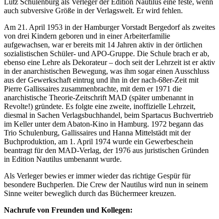
Lutz Schulenburg als Verleger der Edition Nautilus eine feste, wenn
auch subversive Größe in der Verlagswelt. Er wird fehlen.
Am 21. April 1953 in der Hamburger Vorstadt Bergedorf als zweites
von drei Kindern geboren und in einer Arbeiterfamilie
aufgewachsen, war er bereits mit 14 Jahren aktiv in der örtlichen
sozialistischen Schüler- und APO-Gruppe. Die Schule brach er ab,
ebenso eine Lehre als Dekorateur – doch seit der Lehrzeit ist er aktiv
in der anarchistischen Bewegung, was ihm sogar einen Ausschluss
aus der Gewerkschaft eintrug und ihn in der nach-68er-Zeit mit
Pierre Gallissaires zusammenbrachte, mit dem er 1971 die
anarchistische Theorie-Zeitschrift MAD (später umbenannt in
Revolte!) gründete. Es folgte eine zweite, inoffizielle Lehrzeit,
diesmal in Sachen Verlagsbuchhandel, beim Spartacus Buchvertrieb
im Keller unter dem Abaton-Kino in Hamburg. 1972 begann das
Trio Schulenburg, Gallissaires und Hanna Mittelstädt mit der
Buchproduktion, am 1. April 1974 wurde ein Gewerbeschein
beantragt für den MAD-Verlag, der 1976 aus juristischen Gründen
in Edition Nautilus umbenannt wurde.
Als Verleger bewies er immer wieder das richtige Gespür für
besondere Buchperlen. Die Crew der Nautilus wird nun in seinem
Sinne weiter beweglich durch das Büchermeer kreuzen.
Nachrufe von Freunden und Kollegen: