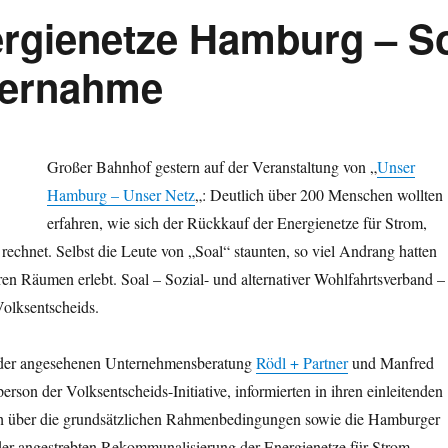
ergienetze Hamburg – S
bernahme
Großer Bahnhof gestern auf der Veranstaltung von „
Unser
Hamburg – Unser Netz
„: Deutlich über 200 Menschen wollten
erfahren, wie sich der Rückkauf der Energienetze für Strom,
chnet. Selbst die Leute von „Soal“ staunten, so viel Andrang hatten
ihren Räumen erlebt. Soal –
Sozial- und alternativer Wohlfahrtsverband –
Volksentscheids.
 der angesehenen Unternehmensberatung
Rödl + Partner
und Manfred
rson der Volksentscheids-Initiative, informierten in ihren einleitenden
ch über die grundsätzlichen Rahmenbedingungen sowie die Hamburger
der angestrebten Rekommunalisierung der Energienetze für Strom,