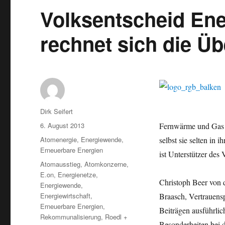
Volksentscheid En
rechnet sich die Ü
Autor
Dirk Seifert
Veröffentlicht
6. August 2013
Fernwärme und Gas re
am
Kategorien
Atomenergie
,
Energiewende
,
selbst sie selten in 
Erneuerbare Energien
ist
Unterstützer des 
Schlagwörter
Atomausstieg
,
Atomkonzerne
,
E.on
,
Energienetze
,
Christoph Beer von
Energiewende
,
Energiewirtschaft
,
Braasch, Vertrauenspe
Erneuerbare Energien
,
Beiträgen ausführli
Rekommunalisierung
,
Roedl +
Besonderheiten bei 