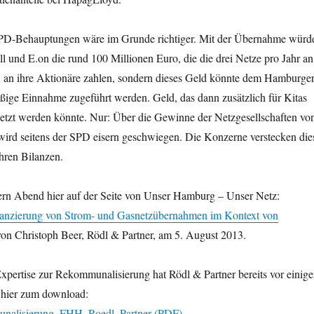
SPD-Behauptungen wäre im Grunde richtiger. Mit der Übernahme würd
all und E.on die rund 100 Millionen Euro, die die drei Netze pro Jahr an
an ihre Aktionäre zahlen, sondern dieses Geld könnte dem Hamburge
ßige Einnahme zugeführt werden. Geld, das dann zusätzlich für Kitas
setzt werden könnte. Nur: Über die Gewinne der Netzgesellschaften vo
 wird seitens der SPD eisern geschwiegen. Die Konzerne verstecken die
ihren Bilanzen.
ern Abend hier auf der Seite von Unser Hamburg – Unser Netz:
anzierung von Strom- und Gasnetzübernahmen im Kontext von
von Christoph Beer, Rödl & Partner, am 5. August 2013.
pertise zur Rekommunalisierung hat Rödl & Partner bereits vor einige
ist hier zum download:
nalisierung_FHH_Roedl_Partner (PDF).