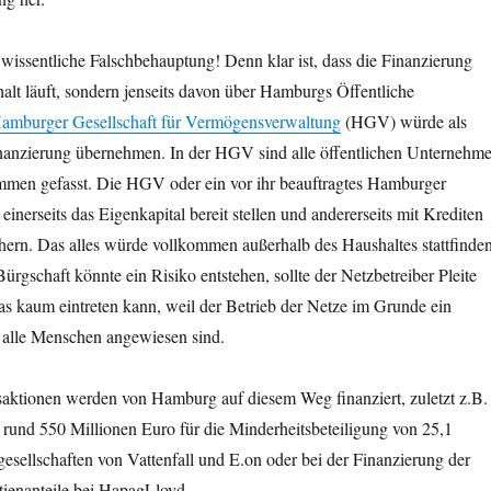
wissentliche Falschbehauptung! Denn klar ist, dass die Finanzierung
alt läuft, sondern jenseits davon über Hamburgs Öffentliche
amburger Gesellschaft für Vermögensverwaltung
(HGV) würde als
anzierung übernehmen. In der HGV sind alle öffentlichen Unternehm
mmen gefasst. Die HGV oder ein vor ihr beauftragtes Hamburger
nerseits das Eigenkapital bereit stellen und andererseits mit Krediten
hern. Das alles würde vollkommen außerhalb des Haushaltes stattfinden
ürgschaft könnte ein Risiko entstehen, sollte der Netzbetreiber Pleite
as kaum eintreten kann, weil der Betrieb der Netze im Grunde ein
s alle Menschen angewiesen sind.
saktionen werden von Hamburg auf diesem Weg finanziert, zuletzt z.B.
 rund 550 Millionen Euro für die Minderheitsbeteiligung von 25,1
esellschaften von Vattenfall und E.on oder bei der Finanzierung der
ienanteile bei HapagLloyd.