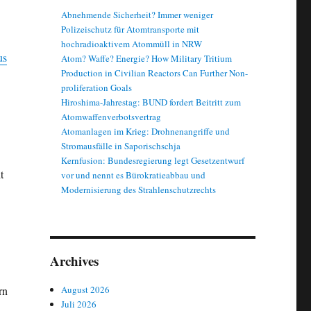
Abnehmende Sicherheit? Immer weniger
Polizeischutz für Atomtransporte mit
hochradioaktivem Atommüll in NRW
us
Atom? Waffe? Energie? How Military Tritium
Production in Civilian Reactors Can Further Non-
proliferation Goals
Hiroshima-Jahrestag: BUND fordert Beitritt zum
Atomwaffenverbotsvertrag
Atomanlagen im Krieg: Drohnenangriffe und
Stromausfälle in Saporischschja
Kernfusion: Bundesregierung legt Gesetzentwurf
t
vor und nennt es Bürokratieabbau und
Modernisierung des Strahlenschutzrechts
Archives
August 2026
rn
Juli 2026