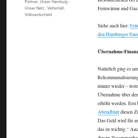
Partner
,
Unser Hamburg -
Unser Netz
,
Vattenfall
,
Fernwärme und Gas
Volksentscheid
Siehe auch hier:
Fett
den Hamburger Ener
Übernahme-Finanzi
Natürlich ging es um
Rekommunalisierung 
immer wieder – trot
Übernahme über den 
erhöht werden. Erst
Abendblatt
diesen Zu
Das Geld wird für an
das ist wichtig.“ Au
diesen Zusammenhan