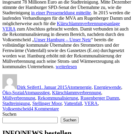
insgesamt 78 Millionen Euro an die Stadtreinigung. Mitte Dezember
stimmte der Hamburger SPD-Senat der Übernahme zu, wie die
Stadtreinigung
in einer Pressemeldung mitteilte
. In 2015 werden die
laufenden Verhandlungen für die MVA am Rugenberger Damm und
möglicherweise auch für die
Klärschlammverbrennungsanlage
VERA
zum Abschluss gebracht werden. Damit verbunden ist auch
die Rekommunalisierung in diesem Bereich, nachdem durch den
Volksentscheid „
Unser Hamburg – Unser Netz
“ bereits die
vollständige kommunale Übernahme des Stromnetzes und der
Fernwärme (Vattenfall) sowie des Gasnetzes (E.on) durchgesetzt
worden war. Hamburg erhöht mit der Rekommunalisierung der
Müllverbrennung auch seine Strom- und Wärmeerzeugung als
„Vattenfall
kommunales Unternehmen.
weiterlesen
zerfällt
Autor
Veröffentlicht
Kategorien
–
am
Hamburg
Dirk Seifert
1. Januar 2015
Atomenergie
,
Energiewende
,
übernimmt
Schlagwörter
Öko-Sozial
Atomausstieg
,
Klärschlammverbrennung
,
Müllverbrennung“
Müllverbrennung
,
Rekommunalisierung
,
Rugenberger Damm
,
Stadtreinigung
,
Stellinger Moor
,
Vattenfall
,
VERA
,
zu
Volksentscheid
4 Kommentare
Vattenfall
Suchen
zerfällt
Suchen
–
Hamburg
INFO|NEWS bestellen