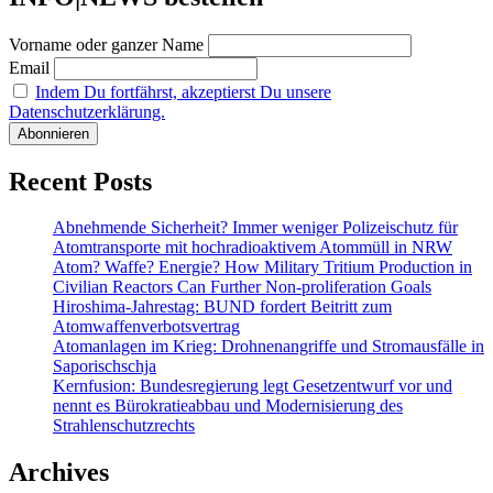
übernimmt
Müllverbrennung
Vorname oder ganzer Name
Email
Indem Du fortfährst, akzeptierst Du unsere
Datenschutzerklärung.
Recent Posts
Abnehmende Sicherheit? Immer weniger Polizeischutz für
Atomtransporte mit hochradioaktivem Atommüll in NRW
Atom? Waffe? Energie? How Military Tritium Production in
Civilian Reactors Can Further Non-proliferation Goals
Hiroshima-Jahrestag: BUND fordert Beitritt zum
Atomwaffenverbotsvertrag
Atomanlagen im Krieg: Drohnenangriffe und Stromausfälle in
Saporischschja
Kernfusion: Bundesregierung legt Gesetzentwurf vor und
nennt es Bürokratieabbau und Modernisierung des
Strahlenschutzrechts
Archives