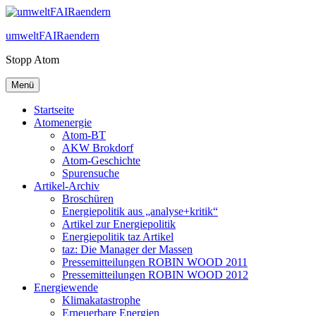
Zum
Inhalt
umweltFAIRaendern
springen
Stopp Atom
Menü
Startseite
Atomenergie
Atom-BT
AKW Brokdorf
Atom-Geschichte
Spurensuche
Artikel-Archiv
Broschüren
Energiepolitik aus „analyse+kritik“
Artikel zur Energiepolitik
Energiepolitik taz Artikel
taz: Die Manager der Massen
Pressemitteilungen ROBIN WOOD 2011
Pressemitteilungen ROBIN WOOD 2012
Energiewende
Klimakatastrophe
Erneuerbare Energien