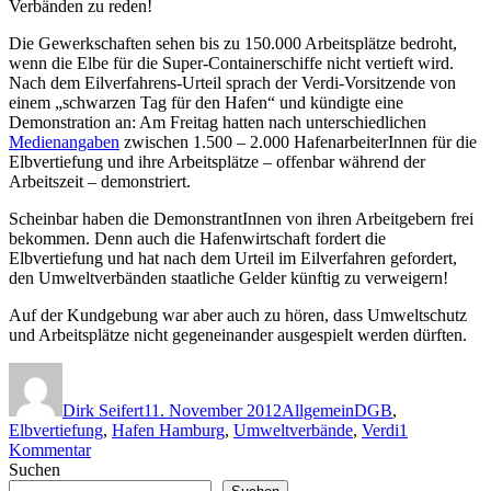
Verbänden zu reden!
Die Gewerkschaften sehen bis zu 150.000 Arbeitsplätze bedroht,
wenn die Elbe für die Super-Containerschiffe nicht vertieft wird.
Nach dem Eilverfahrens-Urteil sprach der Verdi-Vorsitzende von
einem „schwarzen Tag für den Hafen“ und kündigte eine
Demonstration an: Am Freitag hatten nach unterschiedlichen
Medienangaben
zwischen 1.500 – 2.000 HafenarbeiterInnen für die
Elbvertiefung und ihre Arbeitsplätze – offenbar während der
Arbeitszeit – demonstriert.
Scheinbar haben die DemonstrantInnen von ihren Arbeitgebern frei
bekommen. Denn auch die Hafenwirtschaft fordert die
Elbvertiefung und hat nach dem Urteil im Eilverfahren gefordert,
den Umweltverbänden staatliche Gelder künftig zu verweigern!
Auf der Kundgebung war aber auch zu hören, dass Umweltschutz
und Arbeitsplätze nicht gegeneinander ausgespielt werden dürften.
Autor
Veröffentlicht
Kategorien
Schlagwörter
am
Dirk Seifert
11. November 2012
Allgemein
DGB
,
Elbvertiefung
,
Hafen Hamburg
,
Umweltverbände
,
Verdi
1
zu
Kommentar
Elbvertiefung:
Suchen
Gewerkschaften