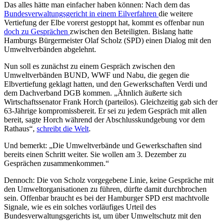
Das alles hätte man einfacher haben können: Nach dem das
Bundesverwaltungsgericht in einem Eilverfahren
die weitere
Vertiefung der Elbe vorerst gestoppt hat, kommt es offenbar nun
doch zu Gesprächen
zwischen den Beteiligten. Bislang hatte
Hamburgs Bürgermeister Olaf Scholz (SPD) einen Dialog mit den
Umweltverbänden abgelehnt.
Nun soll es zunächst zu einem Gespräch zwischen den
Umweltverbänden BUND, WWF und Nabu, die gegen die
Elbvertiefung geklagt hatten, und den Gewerkschaften Verdi und
dem Dachverband DGB kommen. „Ähnlich äußerte sich
Wirtschaftssenator Frank Horch (parteilos). Gleichzeitig gab sich der
63-Jährige kompromissbereit. Er sei zu jedem Gespräch mit allen
bereit, sagte Horch während der Abschlusskundgebung vor dem
Rathaus“,
schreibt die Welt
.
Und bemerkt: „Die Umweltverbände und Gewerkschaften sind
bereits einen Schritt weiter. Sie wollen am 3. Dezember zu
Gesprächen zusammenkommen.“
Dennoch: Die von Scholz vorgegebene Linie, keine Gespräche mit
den Umweltorganisationen zu führen, dürfte damit durchbrochen
sein. Offenbar braucht es bei der Hamburger SPD erst machtvolle
Signale, wie es ein solches vorläufiges Urteil des
Bundesverwaltungsgerichts ist, um über Umweltschutz mit den