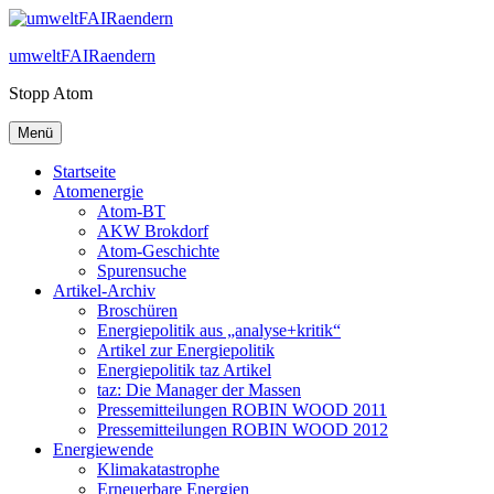
Zum
Inhalt
umweltFAIRaendern
springen
Stopp Atom
Menü
Startseite
Atomenergie
Atom-BT
AKW Brokdorf
Atom-Geschichte
Spurensuche
Artikel-Archiv
Broschüren
Energiepolitik aus „analyse+kritik“
Artikel zur Energiepolitik
Energiepolitik taz Artikel
taz: Die Manager der Massen
Pressemitteilungen ROBIN WOOD 2011
Pressemitteilungen ROBIN WOOD 2012
Energiewende
Klimakatastrophe
Erneuerbare Energien