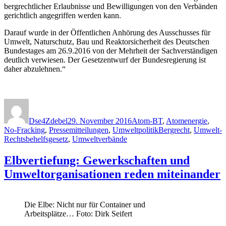
bergrechtlicher Erlaubnisse und Bewilligungen von den Verbänden
gerichtlich angegriffen werden kann.
Darauf wurde in der Öffentlichen Anhörung des Ausschusses für
Umwelt, Naturschutz, Bau und Reaktorsicherheit des Deutschen
Bundestages am 26.9.2016 von der Mehrheit der Sachverständigen
deutlich verwiesen. Der Gesetzentwurf der Bundesregierung ist
daher abzulehnen.“
Autor
Veröffentlicht
Kategorien
am
Dse4Zdebel
29. November 2016
Atom-BT
,
Atomenergie
,
Schlagwörter
No-Fracking
,
Pressemitteilungen
,
Umweltpolitik
Bergrecht
,
Umwelt-
Rechtsbehelfsgesetz
,
Umweltverbände
Elbvertiefung: Gewerkschaften und
Umweltorganisationen reden miteinander
Die Elbe: Nicht nur für Container und
Arbeitsplätze… Foto: Dirk Seifert