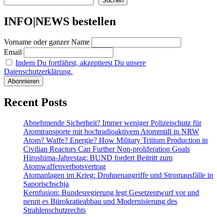
Suchen
und
Umweltorganisationen
INFO|NEWS bestellen
reden
miteinander
Vorname oder ganzer Name
Email
Indem Du fortfährst, akzeptierst Du unsere
Datenschutzerklärung.
Recent Posts
Abnehmende Sicherheit? Immer weniger Polizeischutz für
Atomtransporte mit hochradioaktivem Atommüll in NRW
Atom? Waffe? Energie? How Military Tritium Production in
Civilian Reactors Can Further Non-proliferation Goals
Hiroshima-Jahrestag: BUND fordert Beitritt zum
Atomwaffenverbotsvertrag
Atomanlagen im Krieg: Drohnenangriffe und Stromausfälle in
Saporischschja
Kernfusion: Bundesregierung legt Gesetzentwurf vor und
nennt es Bürokratieabbau und Modernisierung des
Strahlenschutzrechts