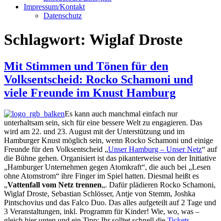
Impressum/Kontakt
Datenschutz
Schlagwort:
Wiglaf Droste
Mit Stimmen und Tönen für den
Volksentscheid: Rocko Schamoni und
viele Freunde im Knust Hamburg
Es kann auch manchmal einfach nur
unterhaltsam sein, sich für eine bessere Welt zu engagieren. Das
wird am 22. und 23. August mit der Unterstützung und im
Hamburger Knust möglich sein, wenn Rocko Schamoni und einige
Freunde für den Volksentscheid „
Unser Hamburg – Unser Netz
“ auf
die Bühne gehen. Organisiert ist das pikanterweise von der Initiative
„Hamburger Unternehmen gegen Atomkraft“, die auch bei „Lesen
ohne Atomstrom“ ihre Finger im Spiel hatten. Diesmal heißt es
„
Vattenfall vom Netz trennen
„. Dafür plädieren Rocko Schamoni,
Wiglaf Droste, Sebastian Schlösser, Antje von Stemm, Joshka
Pintschovius und das Falco Duo. Das alles aufgeteilt auf 2 Tage und
3 Veranstaltungen, inkl. Programm für Kinder! Wie, wo, was –
gleich hier unten und ein Tipp: Ihr solltet schnell die
Tickets