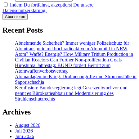
Indem Du fortfährst, akzeptierst Du unsere
Datenschutzerklärung.
Recent Posts
Abnehmende Sicherheit? Immer weniger Polizeischutz für
Atomtransporte mit hochradioaktivem Atommüll in NRW
Atom? Waffe? Energie? How Military Tritium Production in
Civilian Reactors Can Further Non-proliferation Goals
Hiroshima-Jahrestag: BUND fordert Beitritt zum
Atomwaffenverbotsvertrag
Atomanlagen im Krieg: Drohnenangriffe und Stromausfälle in
Saporischschja
Kernfusion: Bundesregierung legt Gesetzentwurf vor und
nennt es Bürokratieabbau und Modernisierung des
Strahlenschutzrechts
Archives
August 2026
Juli 2026
Juni 2026