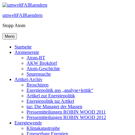
Zum
Inhalt
umweltFAIRaendern
springen
Stopp Atom
Menü
Startseite
Atomenergie
Atom-BT
AKW Brokdorf
Atom-Geschichte
Spurensuche
Artikel-Archiv
Broschüren
Energiepolitik aus „analyse+kritik“
Artikel zur Energiepolitik
Energiepolitik taz Artikel
taz: Die Manager der Massen
Pressemitteilungen ROBIN WOOD 2011
Pressemitteilungen ROBIN WOOD 2012
Energiewende
Klimakatastrophe
Erneuerbare Energien