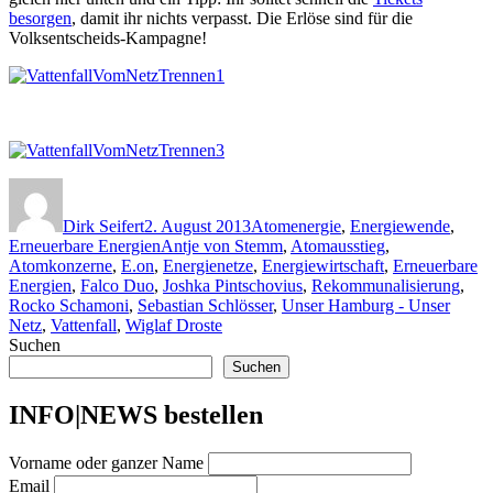
besorgen
, damit ihr nichts verpasst. Die Erlöse sind für die
Volksentscheids-Kampagne!
Autor
Veröffentlicht
Kategorien
am
Dirk Seifert
2. August 2013
Atomenergie
,
Energiewende
,
Schlagwörter
Erneuerbare Energien
Antje von Stemm
,
Atomausstieg
,
Atomkonzerne
,
E.on
,
Energienetze
,
Energiewirtschaft
,
Erneuerbare
Energien
,
Falco Duo
,
Joshka Pintschovius
,
Rekommunalisierung
,
Rocko Schamoni
,
Sebastian Schlösser
,
Unser Hamburg - Unser
Netz
,
Vattenfall
,
Wiglaf Droste
Suchen
Suchen
INFO|NEWS bestellen
Vorname oder ganzer Name
Email