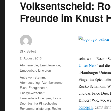
Volksentscheid: Ro
Freunde im Knust
Autor
Dirk Seifert
Veröffentlicht
2. August 2013
sein, wenn Rocko Sc
am
Kategorien
Atomenergie
,
Energiewende
,
Unser Netz
“ auf die
Erneuerbare Energien
„Hamburger Unterne
Schlagwörter
Antje von Stemm
,
Finger im Spiel hatte
Atomausstieg
,
Atomkonzerne
,
Rocko Schamoni, Wig
E.on
,
Energienetze
,
Energiewirtschaft
,
und das Falco Duo. D
Erneuerbare Energien
,
Falco
Kinder! Wie, wo, was
Duo
,
Joshka Pintschovius
,
besorgen
, damit ihr
Rekommunalisierung
,
Rocko