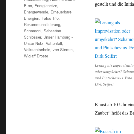
gestellt und die Ini
E.on
,
Energienetze
,
Energiewende
,
Erneuerbare
Energien
,
Falco Trio
,
Rekommunalisierung
,
Schamoni
,
Sebastian
Schlösser
,
Unser Hamburg -
Unser Netz
,
Vattenfall
,
Volksentscheid
,
von Stemm
,
Wiglaff Droste
Lesung als Improvisati
oder umgekehrt? Scham
und Pintschovius. Foto
Dirk Seifert
Knust ab 10 Uhr ein
Zauber“ heißt das 