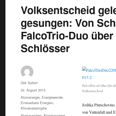
Volksentscheid gele
gesungen: Von Sch
FalcoTrio-Duo über
Schlösser
Autor
Dirk Seifert
FalcoTrio als Duo für d
Veröffentlicht
22. August 2013
Volksentscheid
am
Kategorien
Atomenergie
,
Energiewende
,
Erneuerbare Energien
,
Joshka Pintschovius
Klimakatastrophe
von Vattenfall und E
Schlagwörter
Atomausstieg
,
Atomkonzerne
,