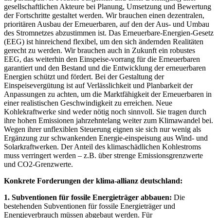
gesellschaftlichen Akteure bei Planung, Umsetzung und Bewertung
der Fortschritte gestaltet werden. Wir brauchen einen dezentralen,
prioritären Ausbau der Erneuerbaren, auf den der Aus- und Umbau
des Stromnetzes abzustimmen ist. Das Erneuerbare-Energien-Gesetz
(EEG) ist hinreichend flexibel, um den sich ändernden Realitäten
gerecht zu werden. Wir brauchen auch in Zukunft ein robustes
EEG, das weiterhin den Einspeise-vorrang für die Erneuerbaren
garantiert und den Bestand und die Entwicklung der erneuerbaren
Energien schützt und fördert. Bei der Gestaltung der
Einspeisevergütung ist auf Verlässlichkeit und Planbarkeit der
Anpassungen zu achten, um die Marktfähigkeit der Erneuerbaren in
einer realistischen Geschwindigkeit zu erreichen. Neue
Kohlekraftwerke sind weder nötig noch sinnvoll. Sie tragen durch
ihre hohen Emissionen jahrzehntelang weiter zum Klimawandel bei.
Wegen ihrer unflexiblen Steuerung eignen sie sich nur wenig als
Ergänzung zur schwankenden Energie-einspeisung aus Wind- und
Solarkraftwerken. Der Anteil des klimaschädlichen Kohlestroms
muss verringert werden – z.B. über strenge Emissionsgrenzwerte
und CO2-Grenzwerte.
Konkrete Forderungen der klima-allianz deutschland:
1. Subventionen für fossile Energieträger abbauen:
Die
bestehenden Subventionen für fossile Energieträger und
Energieverbrauch müssen abgebaut werden. Für