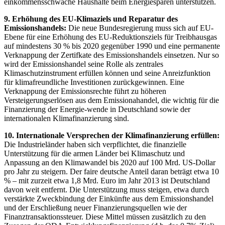
einkommensschwache Haushalte beim Energiesparen unterstützen.
9. Erhöhung des EU-Klimaziels und Reparatur des
Emissionshandels:
Die neue Bundesregierung muss sich auf EU-
Ebene für eine Erhöhung des EU-Reduktionsziels für Treibhausgas
auf mindestens 30 % bis 2020 gegenüber 1990 und eine permanente
Verknappung der Zertifkate des Emissionshandels einsetzen. Nur so
wird der Emissionshandel seine Rolle als zentrales
Klimaschutzinstrument erfüllen können und seine Anreizfunktion
für klimafreundliche Investitionen zurückgewinnen. Eine
Verknappung der Emissionsrechte führt zu höheren
Versteigerungserlösen aus dem Emissionahandel, die wichtig für die
Finanzierung der Energie-wende in Deutschland sowie der
internationalen Klimafinanzierung sind.
10. Internationale Versprechen der Klimafinanzierung erfüllen:
Die Industrieländer haben sich verpflichtet, die finanzielle
Unterstützung für die armen Länder bei Klimaschutz und
Anpassung an den Klimawandel bis 2020 auf 100 Mrd. US-Dollar
pro Jahr zu steigern. Der faire deutsche Anteil daran beträgt etwa 10
% – mit zurzeit etwa 1,8 Mrd. Euro im Jahr 2013 ist Deutschland
davon weit entfernt. Die Unterstützung muss steigen, etwa durch
verstärkte Zweckbindung der Einkünfte aus dem Emissionshandel
und der Erschließung neuer Finanzierungsquellen wie der
Finanztransaktionssteuer. Diese Mittel müssen zusätzlich zu den