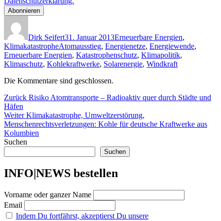
Datenschutzerklärung.
Autor
Veröffentlicht
Kategorien
am
Dirk Seifert
31. Januar 2013
Erneuerbare Energien
,
Schlagwörter
Klimakatastrophe
Atomausstieg
,
Energienetze
,
Energiewende
,
Erneuerbare Energien
,
Katastrophenschutz
,
Klimapolitik
,
Klimaschutz
,
Kohlekraftwerke
,
Solarenergie
,
Windkraft
Die Kommentare sind geschlossen.
Beitragsnavigation
Vorheriger
Zurück
Risiko Atomtransporte – Radioaktiv quer durch Städte und
Beitrag:
Häfen
Nächster
Weiter
Klimakatastrophe, Umweltzerstörung,
Beitrag:
Menschenrechtsverletzungen: Kohle für deutsche Kraftwerke aus
Kolumbien
Suchen
Suchen
INFO|NEWS bestellen
Vorname oder ganzer Name
Email
Indem Du fortfährst, akzeptierst Du unsere