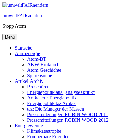
Zum
Inhalt
umweltFAIRaendern
springen
Stopp Atom
Menü
Startseite
Atomenergie
Atom-BT
AKW Brokdorf
Atom-Geschichte
Spurensuche
Artikel-Archiv
Broschüren
Energiepolitik aus „analyse+kritik“
Artikel zur Energiepolitik
Energiepolitik taz Artikel
taz: Die Manager der Massen
Pressemitteilungen ROBIN WOOD 2011
Pressemitteilungen ROBIN WOOD 2012
Energiewende
Klimakatastrophe
Erneuerbare Energien