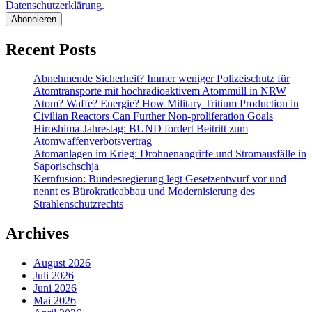
Datenschutzerklärung.
Recent Posts
Abnehmende Sicherheit? Immer weniger Polizeischutz für
Atomtransporte mit hochradioaktivem Atommüll in NRW
Atom? Waffe? Energie? How Military Tritium Production in
Civilian Reactors Can Further Non-proliferation Goals
Hiroshima-Jahrestag: BUND fordert Beitritt zum
Atomwaffenverbotsvertrag
Atomanlagen im Krieg: Drohnenangriffe und Stromausfälle in
Saporischschja
Kernfusion: Bundesregierung legt Gesetzentwurf vor und
nennt es Bürokratieabbau und Modernisierung des
Strahlenschutzrechts
Archives
August 2026
Juli 2026
Juni 2026
Mai 2026