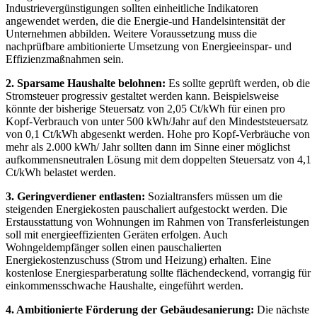
Industrievergünstigungen sollten einheitliche Indikatoren
angewendet werden, die die Energie-und Handelsintensität der
Unternehmen abbilden. Weitere Voraussetzung muss die
nachprüfbare ambitionierte Umsetzung von Energieeinspar- und
Effizienzmaßnahmen sein.
2. Sparsame Haushalte belohnen:
Es sollte geprüft werden, ob die
Stromsteuer progressiv gestaltet werden kann. Beispielsweise
könnte der bisherige Steuersatz von 2,05 Ct/kWh für einen pro
Kopf-Verbrauch von unter 500 kWh/Jahr auf den Mindeststeuersatz
von 0,1 Ct/kWh abgesenkt werden. Hohe pro Kopf-Verbräuche von
mehr als 2.000 kWh/ Jahr sollten dann im Sinne einer möglichst
aufkommensneutralen Lösung mit dem doppelten Steuersatz von 4,1
Ct/kWh belastet werden.
3. Geringverdiener entlasten:
Sozialtransfers müssen um die
steigenden Energiekosten pauschaliert aufgestockt werden. Die
Erstausstattung von Wohnungen im Rahmen von Transferleistungen
soll mit energieeffizienten Geräten erfolgen. Auch
Wohngeldempfänger sollen einen pauschalierten
Energiekostenzuschuss (Strom und Heizung) erhalten. Eine
kostenlose Energiesparberatung sollte flächendeckend, vorrangig für
einkommensschwache Haushalte, eingeführt werden.
4. Ambitionierte Förderung der Gebäudesanierung:
Die nächste