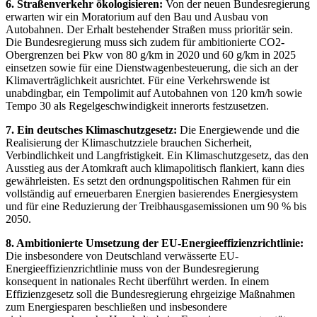
6. Straßenverkehr ökologisieren:
Von der neuen Bundesregierung
erwarten wir ein Moratorium auf den Bau und Ausbau von
Autobahnen. Der Erhalt bestehender Straßen muss prioritär sein.
Die Bundesregierung muss sich zudem für ambitionierte CO2-
Obergrenzen bei Pkw von 80 g/km in 2020 und 60 g/km in 2025
einsetzen sowie für eine Dienstwagenbesteuerung, die sich an der
Klimaverträglichkeit ausrichtet. Für eine Verkehrswende ist
unabdingbar, ein Tempolimit auf Autobahnen von 120 km/h sowie
Tempo 30 als Regelgeschwindigkeit innerorts festzusetzen.
7. Ein deutsches Klimaschutzgesetz:
Die Energiewende und die
Realisierung der Klimaschutzziele brauchen Sicherheit,
Verbindlichkeit und Langfristigkeit. Ein Klimaschutzgesetz, das den
Ausstieg aus der Atomkraft auch klimapolitisch flankiert, kann dies
gewährleisten. Es setzt den ordnungspolitischen Rahmen für ein
vollständig auf erneuerbaren Energien basierendes Energiesystem
und für eine Reduzierung der Treibhausgasemissionen um 90 % bis
2050.
8. Ambitionierte Umsetzung der EU-Energieeffizienzrichtlinie:
Die insbesondere von Deutschland verwässerte EU-
Energieeffizienzrichtlinie muss von der Bundesregierung
konsequent in nationales Recht überführt werden. In einem
Effizienzgesetz soll die Bundesregierung ehrgeizige Maßnahmen
zum Energiesparen beschließen und insbesondere