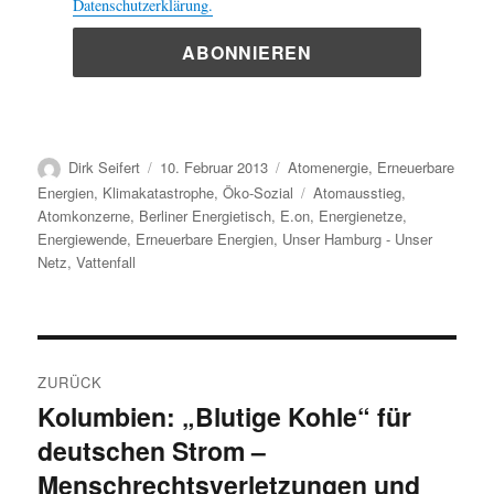
Datenschutzerklärung.
Autor
Veröffentlicht
Kategorien
Dirk Seifert
10. Februar 2013
Atomenergie
,
Erneuerbare
am
Schlagwörter
Energien
,
Klimakatastrophe
,
Öko-Sozial
Atomausstieg
,
Atomkonzerne
,
Berliner Energietisch
,
E.on
,
Energienetze
,
Energiewende
,
Erneuerbare Energien
,
Unser Hamburg - Unser
Netz
,
Vattenfall
Beitragsnavigation
ZURÜCK
Kolumbien: „Blutige Kohle“ für
Vorheriger
deutschen Strom –
Beitrag:
Menschrechtsverletzungen und