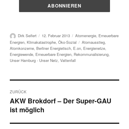
Autor
Veröffentlicht
Kategorien
Dirk Seifert
12. Februar 2013
Atomenergie
,
Erneuerbare
am
Schlagwörter
Energien
,
Klimakatastrophe
,
Öko-Sozial
Atomausstieg
,
Atomkonzerne
,
Berliner Energietisch
,
E.on
,
Energienetze
,
Energiewende
,
Erneuerbare Energien
,
Rekommunalisierung
,
Unser Hamburg - Unser Netz
,
Vattenfall
Beitragsnavigation
ZURÜCK
AKW Brokdorf – Der Super-GAU
Vorheriger
ist möglich
Beitrag: