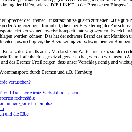
entwidmung der Häfen, wie sie DIE LINKE in der Bremischen Bürgerscha
her Sprecher der Bremer Linksfraktion zeigt sich zufrieden: „Die gute 
einerlei Abgrenzungen formuliert, die einer Erweiterung der Ausschlussk
rte jetzt konsequenterweise komplett untersagt werden. Es reicht näm
hlagen werden können. Das hat der schwere Brand des mit Munition u
glichkeiten auszuschöpfen, die Bevölkerung vor schwimmenden Bomben 
 Brisanz des Unfalls am 1. Mai lässt kein Warten mehr zu, sondern er
nnstoffe im Hafenbetriebsgesetz abgewiesen hat, werden wir unseren 
nd das Bremer Urteil zeigen, dass unser Vorschlag richtig und wichtig 
 Atomtransporte durch Bremen und z.B. Hamburg:
örde vertuschen?
 will Transporte trotz Verbot durchsetzen
sporten rechtmäßig
oniumtransporte für harmlos
en
en und die Elbe