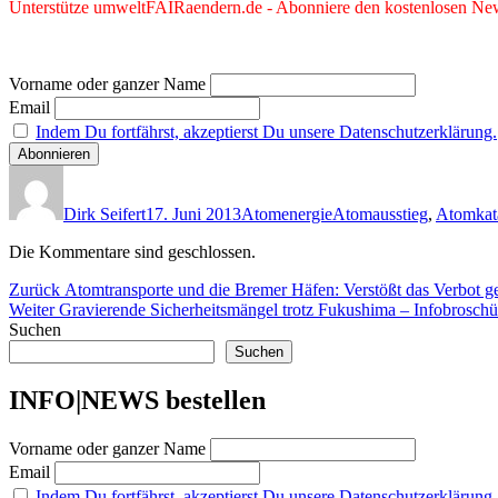
Unterstütze umweltFAIRaendern.de - Abonniere den kostenlosen News
Vorname oder ganzer Name
Email
Indem Du fortfährst, akzeptierst Du unsere Datenschutzerklärung.
Autor
Veröffentlicht
Kategorien
Schlagwörter
am
Dirk Seifert
17. Juni 2013
Atomenergie
Atomausstieg
,
Atomkat
Die Kommentare sind geschlossen.
Beitragsnavigation
Vorheriger
Zurück
Atomtransporte und die Bremer Häfen: Verstößt das Verbot 
Nächster
Beitrag:
Weiter
Gravierende Sicherheitsmängel trotz Fukushima – Infobroschü
Beitrag:
Suchen
Suchen
INFO|NEWS bestellen
Vorname oder ganzer Name
Email
Indem Du fortfährst, akzeptierst Du unsere Datenschutzerklärung.