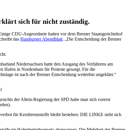
lärt sich für nicht zuständig.
. Einige CDU-Angeordnete hatten vor dem Bremer Staatsgerichtshof
schreibt das
Hamburger Abendblatt
. „Die Entscheidung der Bremer
cht.
chbarland Niedersachsen hatte den Ausgang des Verfahrens am
en Hafen in Nordenham für Proteste gesorgt. Für die
htslage ist nach der Bremer Entscheidung weiterhin ungeklärt.“
n!
gesichts der Allein-Regierung der SPD habe man sich vorerst
rden).
erbot für Kernbrennstoffe bleibt bestehen: DIE LINKE sieht sich
stoffe im Hafenbetriebsgesetz abgewiesen. Die Mehrheit der Bremer