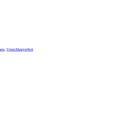
men
,
Umschlagverbot