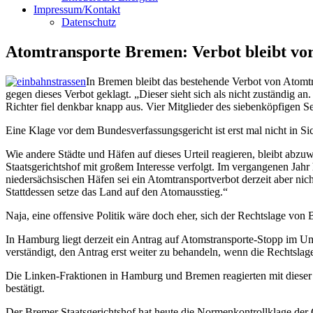
Impressum/Kontakt
Datenschutz
Atomtransporte Bremen: Verbot bleibt vore
In Bremen bleibt das bestehende Verbot von Atomt
gegen dieses Verbot geklagt. „Dieser sieht sich als nicht zuständig a
Richter fiel denkbar knapp aus. Vier Mitglieder des siebenköpfigen S
Eine Klage vor dem Bundesverfassungsgericht ist erst mal nicht in 
Wie andere Städte und Häfen auf dieses Urteil reagieren, bleibt ab
Staatsgerichtshof mit großem Interesse verfolgt. Im vergangenen Jah
niedersächsischen Häfen sei ein Atomtransportverbot derzeit aber ni
Stattdessen setze das Land auf den Atomausstieg.“
Naja, eine offensive Politik wäre doch eher, sich der Rechtslage v
In Hamburg liegt derzeit ein Antrag auf Atomstransporte-Stopp im Um
verständigt, den Antrag erst weiter zu behandeln, wenn die Rechtslag
Die Linken-Fraktionen in Hamburg und Bremen reagierten mit dieser
bestätigt.
Der Bremer Staatsgerichtshof hat heute die Normenkontrollklage de