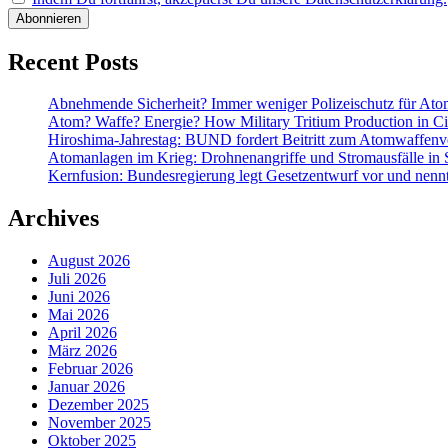
Recent Posts
Abnehmende Sicherheit? Immer weniger Polizeischutz für At
Atom? Waffe? Energie? How Military Tritium Production in Civ
Hiroshima-Jahrestag: BUND fordert Beitritt zum Atomwaffenve
Atomanlagen im Krieg: Drohnenangriffe und Stromausfälle in 
Kernfusion: Bundesregierung legt Gesetzentwurf vor und nennt
Archives
August 2026
Juli 2026
Juni 2026
Mai 2026
April 2026
März 2026
Februar 2026
Januar 2026
Dezember 2025
November 2025
Oktober 2025