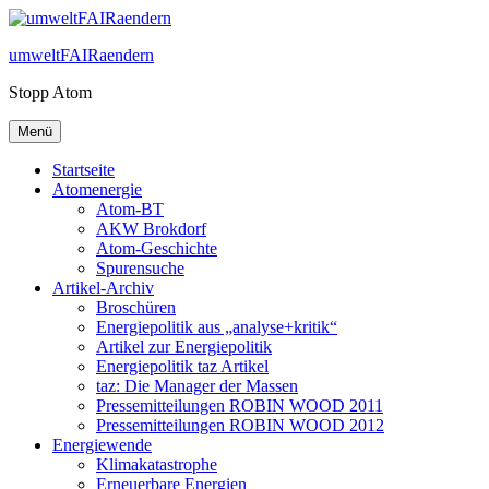
Zum
Inhalt
umweltFAIRaendern
springen
Stopp Atom
Menü
Startseite
Atomenergie
Atom-BT
AKW Brokdorf
Atom-Geschichte
Spurensuche
Artikel-Archiv
Broschüren
Energiepolitik aus „analyse+kritik“
Artikel zur Energiepolitik
Energiepolitik taz Artikel
taz: Die Manager der Massen
Pressemitteilungen ROBIN WOOD 2011
Pressemitteilungen ROBIN WOOD 2012
Energiewende
Klimakatastrophe
Erneuerbare Energien