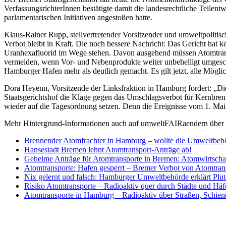
VerfassungsrichterInnen bestätigte damit die landesrechtliche Teil
parlamentarischen Initiativen angestoßen hatte.
Klaus-Rainer Rupp, stellvertretender Vorsitzender und umweltpolitisc
Verbot bleibt in Kraft. Die noch bessere Nachricht: Das Gericht hat k
Uranhexafluorid im Wege stehen. Davon ausgehend müssen Atomtranspo
vermeiden, wenn Vor- und Nebenprodukte weiter unbehelligt umgesc
Hamburger Hafen mehr als deutlich gemacht. Es gilt jetzt, alle Mö
Dora Heyenn, Vorsitzende der Linksfraktion in Hamburg fordert: „Die
Staatsgerichtshof die Klage gegen das Umschlagsverbot für Kernbre
wieder auf die Tagesordnung setzen. Denn die Ereignisse vom 1. Mai u
Mehr Hintergrund-Informationen auch auf umweltFAIRaendern über
Brennender Atomfrachter in Hamburg – wollte die Umweltbeh
Hansestadt Bremen lehnt Atomtransport-Anträge ab!
Geheime Anträge für Atomtransporte in Bremen: Atomwirtschaft
Atomtransporte: Hafen gesperrt – Bremer Verbot von Atomtran
Nix gelernt und falsch: Hamburger Umweltbehörde erklärt Plut
Risiko Atomtransporte – Radioaktiv quer durch Städte und Häf
Atomtransporte in Hamburg – Radioaktiv über Straßen, Schien