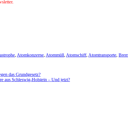
letter.
astrophe
,
Atomkonzerne
,
Atommüll
,
Atomschiff
,
Atomtransporte
,
Bre
gegen das Grundgesetz?
re aus Schleswig-Holstein – Und jetzt?