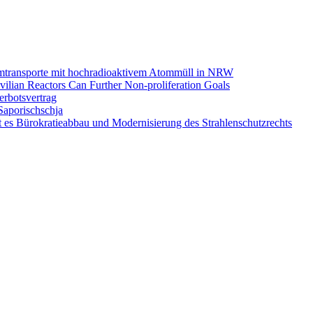
omtransporte mit hochradioaktivem Atommüll in NRW
ilian Reactors Can Further Non-proliferation Goals
rbotsvertrag
Saporischschja
 es Bürokratieabbau und Modernisierung des Strahlenschutzrechts