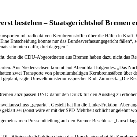
rst bestehen – Staatsgerichtshof Bremen erk
ransporten mit radioaktiven Kernbrennstoffen über die Häfen in Kraft
n. Eine Entscheidung könnte nur das Bundesverfassungsgericht fällen“, 
enats stimmten dafür, drei dagegen.“
Sicht, denn die CDU-Abgeordneten aus Bremen haben dazu nicht das Re
zuwarten. Aus Niedersachsen kommt laut Abendblatt folgendes: „Das Na
r hatten zwei Transporte von plutoniumhaltigen Kernbrennstäben über d
cht geplant, sagte Umweltministeriumssprecher Rudi Zimmeck. „Die Rec
on Bremen anzupassen UND damit den Druck für den Ausstieg zu erhöhe
weltausschuss „geparkt“. Gestellt hat ihn die Linke-Fraktion. Aber an
e geklärt sei (sonst wäre er mit der SPD-Mehrheit schlicht angelehnt wo
 gemeinsamen Pressemitteilung auf den Bremer Beschluss: „Umschlagsv
r CDU-Bürgerschaftsfraktion gegen das Umschlagsverbot für Kernbrenn