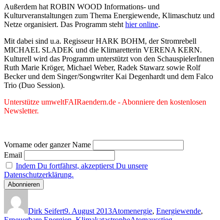
Außerdem hat ROBIN WOOD Informations- und
Kulturveranstaltungen zum Thema Energiewende, Klimaschutz und
Netze organisiert. Das Programm steht
hier online
.
Mit dabei sind u.a. Regisseur HARK BOHM, der Stromrebell
MICHAEL SLADEK und die Klimaretterin VERENA KERN.
Kulturell wird das Programm unterstützt von den SchauspielerInnen
Ruth Marie Kröger, Michael Weber, Radek Stawarz sowie Rolf
Becker und dem Singer/Songwriter Kai Degenhardt und dem Falco
Trio (Duo Session).
Unterstütze umweltFAIRaendern.de - Abonniere den kostenlosen
Newsletter.
Vorname oder ganzer Name
Email
Indem Du fortfährst, akzeptierst Du unsere
Datenschutzerklärung.
Autor
Veröffentlicht
Kategorien
am
Dirk Seifert
9. August 2013
Atomenergie
,
Energiewende
,
Schlagwörter
Erneuerbare Energien
,
Klimakatastrophe
Atomausstieg
,