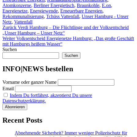
Atomkonzerne
,
Berliner Energietisch
,
Braunkohle
,
E.on
,
Energienetze
,
Energiewende
,
Erneuerbare Energien
,
Rekommunalisierung
,
Tchüss Vattenfall
,
Unser Hamburg - Unser
Netz
,
Vattenfall
Beitragsnavigation
Vorheriger
Zurück
Verdi Hamburg – Die Flüchtlinge und der Volksentscheid
Beitrag:
„Unser Hamburg – Unser Netz“
Nächster
Weiter
Volksentscheid Energienetze Hamburg: „Das große Geschäft
Beitrag:
mit Hamburgs heißem Wasser“
Suchen
Suchen
INFO|NEWS bestellen
Vorname oder ganzer Name
Email
Indem Du fortfährst, akzeptierst Du unsere
Datenschutzerklärung.
Recent Posts
Abnehmende Sicherheit? Immer weniger Polizeischutz für