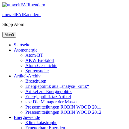
Zum
Inhalt
umweltFAIRaendern
springen
Stopp Atom
Menü
Startseite
Atomenergie
Atom-BT
AKW Brokdorf
Atom-Geschichte
Spurensuche
Artikel-Archiv
Broschüren
Energiepolitik aus „analyse+kritik“
Artikel zur Energiepolitik
Energiepolitik taz Artikel
taz: Die Manager der Massen
Pressemitteilungen ROBIN WOOD 2011
Pressemitteilungen ROBIN WOOD 2012
Energiewende
Klimakatastrophe
Erneuerbare Energien