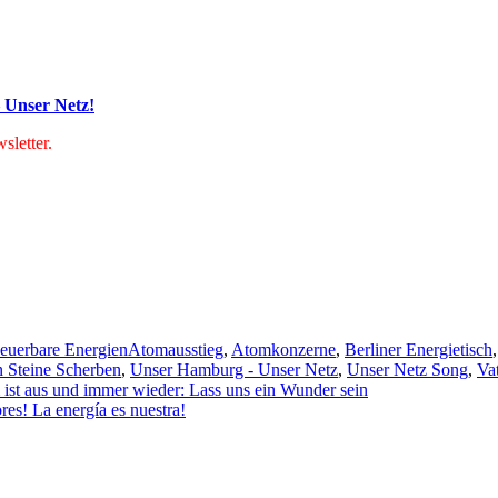
 Unser Netz!
letter.
Schlagwörter
euerbare Energien
Atomausstieg
,
Atomkonzerne
,
Berliner Energietisch
 Steine Scherben
,
Unser Hamburg - Unser Netz
,
Unser Netz Song
,
Vat
 ist aus und immer wieder: Lass uns ein Wunder sein
es! La energía es nuestra!