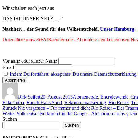
Wir schalten euch jetzt aus
DAS IST UNSER NETZ…. “
Nachher… der Sound für den Volksentscheid.
Unser Hamburg –
Unterstütze umweltFAIRaendern.de - Abonniere den kostenlosen News
Vorname oder ganzer Name
Email
Indem Du fortfährst, akzeptierst Du unsere Datenschutzerklärung.
Autor
Veröffentlicht
Kategorien
am
Dirk Seifert
20. August 2013
Atomenergie
,
Energiewende
,
Ern
Fukushima
,
Rauch Haus Sond
,
Rekommunalisierung
,
Rio Reiser
,
Ton
Beitragsnavigation
Vorheriger
Zurück
Nie vergessen – Für immer und dich: Rio Reiser – Der Traum
Nächster
Beitrag:
Weiter
Volksentscheid kommt in die Gänge – Atención señoras y señor
Beitrag:
Suchen
Suchen