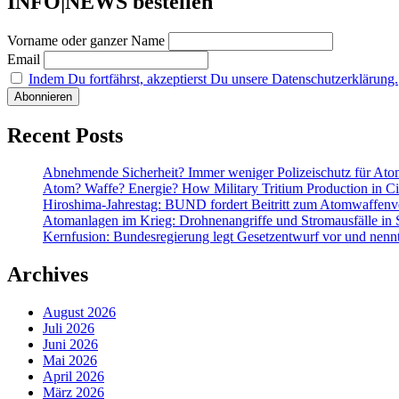
INFO|NEWS bestellen
Vorname oder ganzer Name
Email
Indem Du fortfährst, akzeptierst Du unsere Datenschutzerklärung.
Recent Posts
Abnehmende Sicherheit? Immer weniger Polizeischutz für At
Atom? Waffe? Energie? How Military Tritium Production in Civ
Hiroshima-Jahrestag: BUND fordert Beitritt zum Atomwaffenve
Atomanlagen im Krieg: Drohnenangriffe und Stromausfälle in 
Kernfusion: Bundesregierung legt Gesetzentwurf vor und nennt
Archives
August 2026
Juli 2026
Juni 2026
Mai 2026
April 2026
März 2026