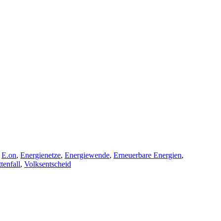
,
E.on
,
Energienetze
,
Energiewende
,
Erneuerbare Energien
,
tenfall
,
Volksentscheid