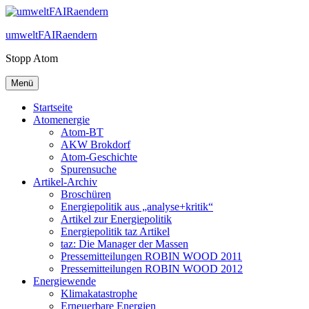
Zum
Inhalt
umweltFAIRaendern
springen
Stopp Atom
Menü
Startseite
Atomenergie
Atom-BT
AKW Brokdorf
Atom-Geschichte
Spurensuche
Artikel-Archiv
Broschüren
Energiepolitik aus „analyse+kritik“
Artikel zur Energiepolitik
Energiepolitik taz Artikel
taz: Die Manager der Massen
Pressemitteilungen ROBIN WOOD 2011
Pressemitteilungen ROBIN WOOD 2012
Energiewende
Klimakatastrophe
Erneuerbare Energien