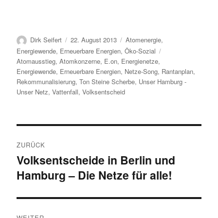
Autor
Veröffentlicht
Kategorien
Dirk Seifert
22. August 2013
Atomenergie
,
am
Schlagwörter
Energiewende
,
Erneuerbare Energien
,
Öko-Sozial
Atomausstieg
,
Atomkonzerne
,
E.on
,
Energienetze
,
Energiewende
,
Erneuerbare Energien
,
Netze-Song
,
Rantanplan
,
Rekommunalisierung
,
Ton Steine Scherbe
,
Unser Hamburg -
Unser Netz
,
Vattenfall
,
Volksentscheid
Beitragsnavigation
ZURÜCK
Volksentscheide in Berlin und
Vorheriger
Hamburg – Die Netze für alle!
Beitrag:
WEITER