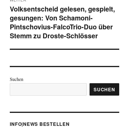
Volksentscheid gelesen, gespielt,
Nächster
gesungen: Von Schamoni-
Beitrag:
Pintschovius-FalcoTrio-Duo über
Stemm zu Droste-Schlösser
Suchen
SUCHEN
INFO|NEWS BESTELLEN