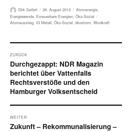
Autor
Veröffentlicht
Kategorien
Dirk Seifert
26. August 2013
Atomenergie
,
am
Schlagwörter
Energiewende
,
Erneuerbare Energien
,
Öko-Sozial
Atomausstieg
,
IG Metall
,
Öko-Sozial
,
ökostrom
,
Windkraft
Beitragsnavigation
ZURÜCK
Durchgezappt: NDR Magazin
Vorheriger
berichtet über Vattenfalls
Beitrag:
Rechtsverstöße und den
Hamburger Volksentscheid
WEITER
Zukunft – Rekommunalisierung –
Nächster