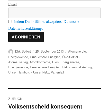
Email
Indem Du fortfährst, akzeptierst Du unsere
Datenschutzerklärung.
Autor
Veröffentlicht
Kategorien
Dirk Seifert
25. September 2013
Atomenergie
,
am
Schlagwörter
Energiewende
,
Erneuerbare Energien
,
Öko-Sozial
Atomausstieg
,
Atomkonzerne
,
E.on
,
Energienetze
,
Energiewende
,
Erneuerbare Energien
,
Rekommunalisierung
,
Unser Hamburg - Unser Netz
,
Vattenfall
Beitragsnavigation
ZURÜCK
Volksentscheid konsequent
Vorheriger