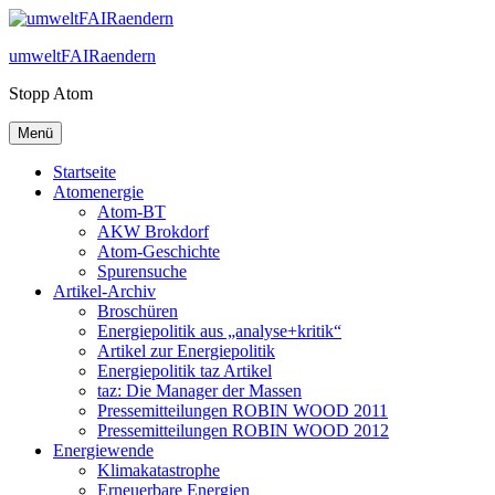
Zum
Inhalt
umweltFAIRaendern
springen
Stopp Atom
Menü
Startseite
Atomenergie
Atom-BT
AKW Brokdorf
Atom-Geschichte
Spurensuche
Artikel-Archiv
Broschüren
Energiepolitik aus „analyse+kritik“
Artikel zur Energiepolitik
Energiepolitik taz Artikel
taz: Die Manager der Massen
Pressemitteilungen ROBIN WOOD 2011
Pressemitteilungen ROBIN WOOD 2012
Energiewende
Klimakatastrophe
Erneuerbare Energien