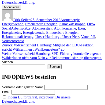
Datenschutzerklärung.
Autor
Veröffentlicht
Kategorien
am
Dirk Seifert
25. September 2013
Atomenergie
,
Energiewende
,
Erneuerbare Energien
,
Klimakatastrophe
,
Öko-
Schlagwörter
Sozial
Arbeitsplätze
,
Atomausstieg
,
Atomkonzerne
,
E.on
,
Energienetze
,
Energiewende
,
Erneuerbare Energien
,
Rekommunalisierung
,
Unser Hamburg - Unser Netz
,
Vattenfall
,
Volksentscheid
Beitragsnavigation
Vorheriger
Zurück
Volksentscheid Hamburg: Mitglied der CDU-Fraktion
Beitrag:
spricht WählerInnen „Wahlkompetenz“ ab
Nächster
Weiter
Volksentscheid Hamburg: SPD-Führung konnte die eigenen
Beitrag:
WählerInnen nicht vom Nein zur Rekommunalisierung überzeugen.
Suchen
Suchen
INFO|NEWS bestellen
Vorname oder ganzer Name
Email
Indem Du fortfährst, akzeptierst Du unsere
Datenschutzerklärung.