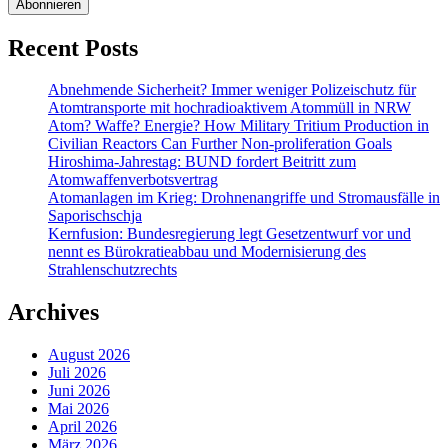
Recent Posts
Abnehmende Sicherheit? Immer weniger Polizeischutz für
Atomtransporte mit hochradioaktivem Atommüll in NRW
Atom? Waffe? Energie? How Military Tritium Production in
Civilian Reactors Can Further Non-proliferation Goals
Hiroshima-Jahrestag: BUND fordert Beitritt zum
Atomwaffenverbotsvertrag
Atomanlagen im Krieg: Drohnenangriffe und Stromausfälle in
Saporischschja
Kernfusion: Bundesregierung legt Gesetzentwurf vor und
nennt es Bürokratieabbau und Modernisierung des
Strahlenschutzrechts
Archives
August 2026
Juli 2026
Juni 2026
Mai 2026
April 2026
März 2026