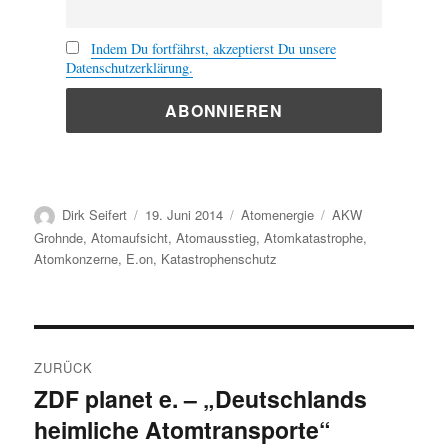
Indem Du fortfährst, akzeptierst Du unsere
Datenschutzerklärung.
Autor
Veröffentlicht
Kategorien
Schlagwörter
Dirk Seifert
19. Juni 2014
Atomenergie
AKW
am
Grohnde
,
Atomaufsicht
,
Atomausstieg
,
Atomkatastrophe
,
Atomkonzerne
,
E.on
,
Katastrophenschutz
Beitragsnavigation
ZURÜCK
ZDF planet e. – „Deutschlands
Vorheriger
heimliche Atomtransporte“
Beitrag: