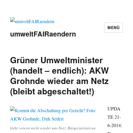
MENÜ
umweltFAIRaendern
Grüner Umweltminister
(handelt – endlich): AKW
Grohnde wieder am Netz
(bleibt abgeschaltet!)
UPDA
TE 21-
6-2014:
Geht vorerst nicht wieder ans Netz: Bürgerinitiativen