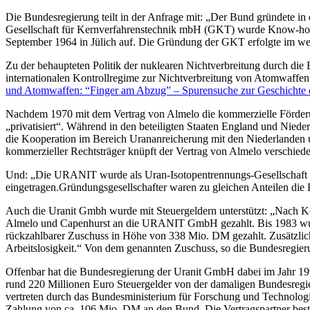
Die Bundesregierung teilt in der Anfrage mit: „Der Bund gründete i
Gesellschaft für Kernverfahrenstechnik mbH (GKT) wurde Know-how
September 1964 in Jülich auf. Die Gründung der GKT erfolgte im we
Zu der behaupteten Politik der nuklearen Nichtverbreitung durch die B
internationalen Kontrollregime zur Nichtverbreitung von Atomwaffen
und Atomwaffen: “Finger am Abzug” – Spurensuche zur Geschichte 
Nachdem 1970 mit dem Vertrag von Almelo die kommerzielle Förderun
„privatisiert“. Während in den beteiligten Staaten England und Nieder
die Kooperation im Bereich Urananreicherung mit den Niederlanden
kommerzieller Rechtsträger knüpft der Vertrag von Almelo verschiede
Und: „Die URANIT wurde als Uran-Isotopentrennungs-Gesellschaft mb
eingetragen.Gründungsgesellschafter waren zu gleichen Anteilen 
Auch die Uranit Gmbh wurde mit Steuergeldern unterstützt: „Nach K
Almelo und Capenhurst an die URANIT GmbH gezahlt. Bis 1983 wur
rückzahlbarer Zuschuss in Höhe von 338 Mio. DM gezahlt. Zusätzlic
Arbeitslosigkeit.“ Von dem genannten Zuschuss, so die Bundesregie
Offenbar hat die Bundesregierung der Uranit GmbH dabei im Jahr 1993
rund 220 Millionen Euro Steuergelder von der damaligen Bundesregi
vertreten durch das Bundesministerium für Forschung und Technol
Zahlung von ca. 106 Mio. DM an den Bund. Die Vertragspartner best