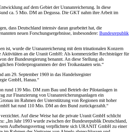
 Entwicklung auf dem Gebiet der Urananreicherung. In diese
 Bund ca. 5 Mio. DM an Degussa. Die GKT nahm ihre Arbeit im
en, dass Deutschland intensiv daran gearbeitet hat, die
genannten neuen Forschungsergebnisse, insbesondere:
Bundesrepublik
n ist, wurde die Urananreicherung mit dem trinationalen Konzern
hre Aktivitäten an die Uranit GmbH: Als kommerzieller Rechtsträger für
n der Bundesregierung benannt. An diese Stellung als
glichen Förderprogrammen der drei Troikastaaten sein.“
d am 29. September 1969 in das Handelsregister
lurgie GmbH, Hanau.“
on rund 139 Mio. DM zum Bau und Betrieb der Pilotanlagen in
 zur Finanzierung von Urananreicherungsanlagen ein
s Gronau im Rahmen der Unterstützung von Regionen mit hoher
T GmbH hat rund 110 Mio. DM an den Bund zurückgezahlt.“
erzichtet. Auf diese Weise hat die private Uranit GmbH schlicht
zu: „Im Jahr 1993 wurde zwischen der Bundesrepublik Deutschland,
iesem Aufhebungsvertrag verpflichtete sich URANIT GmbH zu einer
kte im Rahmen des Vertrages von Almelo abgeschlossen und