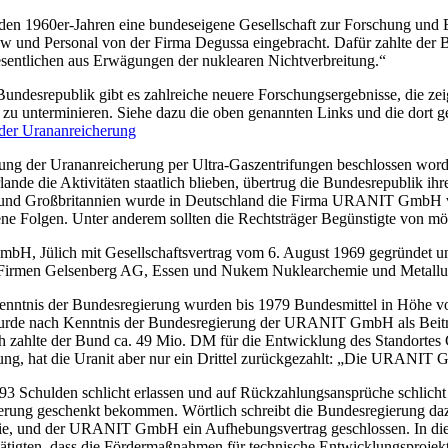
n den 1960er-Jahren eine bundeseigene Gesellschaft zur Forschung und
 und Personal von der Firma Degussa eingebracht. Dafür zahlte der
sentlichen aus Erwägungen der nuklearen Nichtverbreitung.“
undesrepublik gibt es zahlreiche neuere Forschungsergebnisse, die zeig
 zu unterminieren. Siehe dazu die oben genannten Links und die dort 
der Urananreicherung
g der Urananreicherung per Ultra-Gaszentrifungen beschlossen worde
lande die Aktivitäten staatlich blieben, übertrug die Bundesrepublik i
 und Großbritannien wurde in Deutschland die Firma URANIT GmbH vo
ne Folgen. Unter anderem sollten die Rechtsträger Begünstigte von mö
H, Jülich mit Gesellschaftsvertrag vom 6. August 1969 gegründet un
die Firmen Gelsenberg AG, Essen und Nukem Nuklearchemie und Metal
enntnis der Bundesregierung wurden bis 1979 Bundesmittel in Höhe v
de nach Kenntnis der Bundesregierung der URANIT GmbH als Beitrag
h zahlte der Bund ca. 49 Mio. DM für die Entwicklung des Standorte
rung, hat die Uranit aber nur ein Drittel zurückgezahlt: „Die URANI
 Schulden schlicht erlassen und auf Rückzahlungsansprüche schlicht v
erung geschenkt bekommen. Wörtlich schreibt die Bundesregierung da
ogie, und der URANIT GmbH ein Aufhebungsvertrag geschlossen. In d
ätigten, dass die Fördermaßnahmen für technische Entwicklungsproje