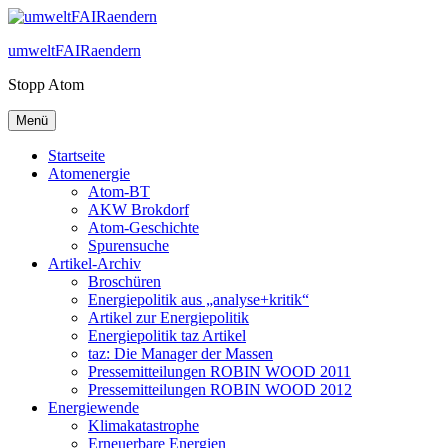
Zum
Inhalt
umweltFAIRaendern
springen
Stopp Atom
Menü
Startseite
Atomenergie
Atom-BT
AKW Brokdorf
Atom-Geschichte
Spurensuche
Artikel-Archiv
Broschüren
Energiepolitik aus „analyse+kritik“
Artikel zur Energiepolitik
Energiepolitik taz Artikel
taz: Die Manager der Massen
Pressemitteilungen ROBIN WOOD 2011
Pressemitteilungen ROBIN WOOD 2012
Energiewende
Klimakatastrophe
Erneuerbare Energien