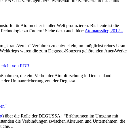
 1987 das Vermögen der Gesellschaft für Kernverfahrenstechnik
offe für Atommeiler in aller Welt produzieren. Bis heute ist die
Technologie zu fördern! Siehe dazu auch hier:
Atomausstieg 2012 –
em „Uran-Verein“ Verfahren zu entwickeln, um möglichst reines Uran
ten Weltkriegs waren die zum Degussa-Konzern gehörenden Auer-Werke
Bericht von RBB
lmaßnahmen, die ein Verbot der Atomforschung in Deutschland
e der Urananreicherung von der Degussa.
ben”
kt
) über die Rolle der DEGUSSA : “Erfahrungen im Umgang mit
ntstanden die Verbindungen zwischen Akteuren und Unternehmen, die
nsuche…