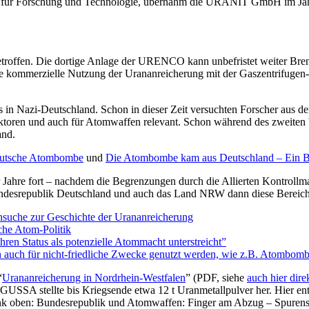
m für Forschung und Technologie, übernahm die URANIT GmbH im Jahr
roffen. Die dortige Anlage der URENCO kann unbefristet weiter Brennst
ie kommerzielle Nutzung der Urananreicherung mit der Gaszentrifugen-
in Nazi-Deutschland. Schon in dieser Zeit versuchten Forscher aus d
reaktoren und auch für Atomwaffen relevant. Schon während des zwei
and.
deutsche Atombombe
und
Die Atombombe kam aus Deutschland – Ein 
0er Jahre fort – nachdem die Begrenzungen durch die Allierten Kontrol
ndesrepublik Deutschland und auch das Land NRW dann diese Bereich
suche zur Geschichte der Urananreicherung
he Atom-Politik
ren Status als potenzielle Atommacht unterstreicht”
auch für nicht-friedliche Zwecke genutzt werden, wie z.B. Atombom
“
Urananreicherung in Nordrhein-Westfalen
” (PDF, siehe
auch hier dire
USSA stellte bis Kriegsende etwa 12 t Uranmetallpulver her. Hier e
Link oben: Bundesrepublik und Atomwaffen: Finger am Abzug – Spure