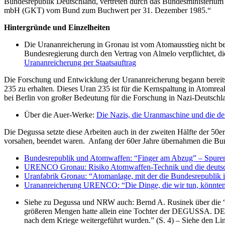
Bundesrepublik Deutschland, vertreten durch das Bundesministeriu
mbH (GKT) vom Bund zum Buchwert per 31. Dezember 1985.“
Hintergründe und Einzelheiten
Die Urananreicherung in Gronau ist vom Atomausstieg nicht bet
Bundesregierung durch den Vertrag von Almelo verpflichtet, d
Urananreicherung per Staatsauftrag
Die Forschung und Entwicklung der Urananreicherung begann bereits 
235 zu erhalten. Dieses Uran 235 ist für die Kernspaltung in Atom
bei Berlin von großer Bedeutung für die Forschung in Nazi-Deutschl
Über die Auer-Werke:
Die Nazis, die Uranmaschine und die 
Die Degussa setzte diese Arbeiten auch in der zweiten Hälfte der 5
vorsahen, beendet waren. Anfang der 60er Jahre übernahmen die Bu
Bundesrepublik und Atomwaffen: “Finger am Abzug” – Spuren
URENCO Gronau: Risiko Atomwaffen-Technik und die deutsc
Uranfabrik Gronau: “Atomanlage, mit der die Bundesrepublik ih
Urananreicherung URENCO: “Die Dinge, die wir tun, könnten 
Siehe zu Degussa und NRW auch: Bernd A. Rusinek über die 
größeren Mengen hatte allein eine Tochter der DEGUSSA. DEG
nach dem Kriege weitergeführt wurden.” (S. 4) – Siehe den 