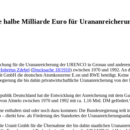
 halbe Milliarde Euro für Urananreicheru
rschung für die Urananreicherung der URENCO in Gronau und anderenort
Hubertus Zdebel
(
Drucksache 18/1910
) zwischen 1970 und 1992. An de
nit GmbH die deutschen Atomkonzerne E.on und RWE beteiligt. Keine Ang
egierung die bis dahin privatwirtschaftliche Urananreicherung von de
republik Deutschland hat die Entwicklung der Anreicherung mit dem G
s von Almelo zwischen 1970 und 1992 mit ca. 1,16 Mrd. DM gefördert.
e enthalten sind oder noch dazu kommen: Die Bundesregierung teilt in 
direkt bzw. als Förderung des Standortes der Urananreicherungsanlag
ie Uranit Gmbh für die Übernahme der bis dahin staatlichen Urananrei