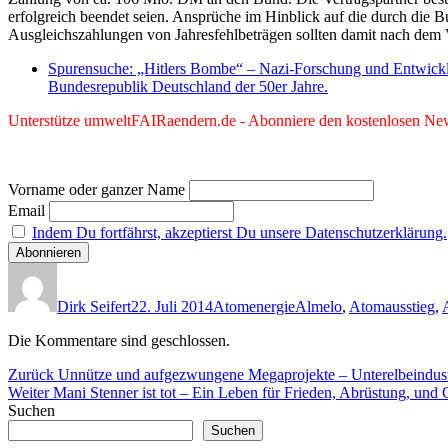
erfolgreich beendet seien. Ansprüche im Hinblick auf die durch di
Ausgleichszahlungen von Jahresfehlbeträgen sollten damit nach dem Ve
Spurensuche: „Hitlers Bombe“ – Nazi-Forschung und Entwicklu
Bundesrepublik Deutschland der 50er Jahre.
Unterstütze umweltFAIRaendern.de - Abonniere den kostenlosen News
Vorname oder ganzer Name
Email
Indem Du fortfährst, akzeptierst Du unsere Datenschutzerklärung.
Autor
Veröffentlicht
Kategorien
Schlagwörter
am
Dirk Seifert
22. Juli 2014
Atomenergie
Almelo
,
Atomausstieg
,
Die Kommentare sind geschlossen.
Beitragsnavigation
Vorheriger
Zurück
Unnütze und aufgezwungene Megaprojekte – Unterelbeindustri
Nächster
Beitrag:
Weiter
Mani Stenner ist tot – Ein Leben für Frieden, Abrüstung, und 
Beitrag:
Suchen
Suchen