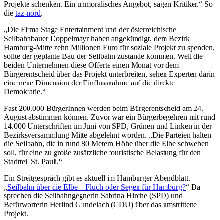
Projekte schenken. Ein unmoralisches Angebot, sagen Kritiker.“ So
die
taz-nord
.
„Die Firma Stage Entertainment und der österreichische
Seilbahnbauer Doppelmayr haben angekündigt, dem Bezirk
Hamburg-Mitte zehn Millionen Euro für soziale Projekt zu spenden,
sollte der geplante Bau der Seilbahn zustande kommen. Weil die
beiden Unternehmen diese Offerte einen Monat vor dem
Bürgerentscheid über das Projekt unterbreiten, sehen Experten darin
eine neue Dimension der Einflussnahme auf die direkte
Demokratie.“
Fast 200.000 BürgerInnen werden beim Bürgerentscheid am 24.
August abstimmen können. Zuvor war e
in Bürgerbegehren mit rund
14.000 Unterschriften im Juni von SPD, Grünen und Linken in der
Bezirksversammlung Mitte abgelehnt worden. „Die Parteien halten
die Seilbahn, die in rund 80 Metern Höhe über die Elbe schweben
soll, für eine zu große zusätzliche touristische Belastung für den
Stadtteil St. Pauli.“
Ein Streitgespräch gibt es aktuell im Hamburger Abendblatt.
„
Seilbahn über die Elbe – Fluch oder Segen für Hamburg?
“ Da
sprechen die Seilbahngegnerin Sabrina Hirche (SPD) und
Befürworterin Herlind Gundelach (CDU) über das umstrittene
Projekt.