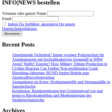
INFO|NEWS bestellen
Vorname oder ganzer Name
Email
Indem Du fortfährst, akzeptierst Du unsere
Datenschutzerklärung.
Recent Posts
Abnehmende Sicherheit? Immer weniger Polizeischutz für
Atomtransporte mit hochradioaktivem Atommüll in NRW
Atom? Waffe? Energie? How Military Tritium Production in
Civilian Reactors Can Further Non-proliferation Goals
Hiroshima-Jahrestag: BUND fordert Beitritt zum
Atomwaffenverbotsvertrag
Atomanlagen im Krieg: Drohnenangriffe und Stromausfälle in
Saporischschja
Kernfusion: Bundesregierung legt Gesetzentwurf vor und
nennt es Bürokratieabbau und Modernisierung des
Strahlenschutzrechts
Archives