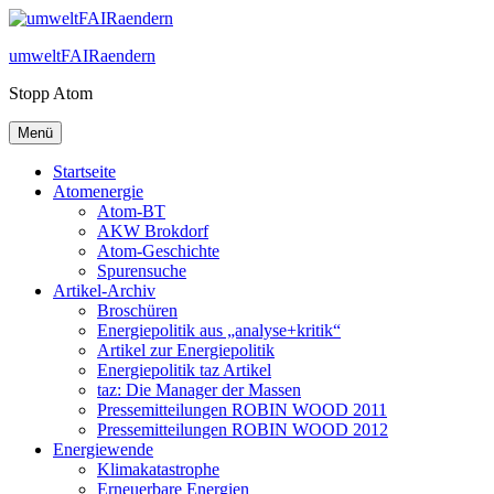
Zum
Inhalt
umweltFAIRaendern
springen
Stopp Atom
Menü
Startseite
Atomenergie
Atom-BT
AKW Brokdorf
Atom-Geschichte
Spurensuche
Artikel-Archiv
Broschüren
Energiepolitik aus „analyse+kritik“
Artikel zur Energiepolitik
Energiepolitik taz Artikel
taz: Die Manager der Massen
Pressemitteilungen ROBIN WOOD 2011
Pressemitteilungen ROBIN WOOD 2012
Energiewende
Klimakatastrophe
Erneuerbare Energien