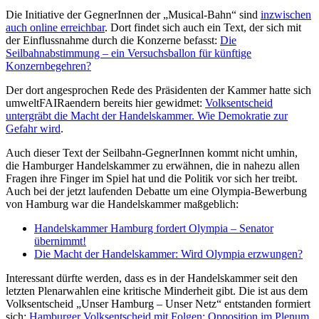
Die Initiative der GegnerInnen der „Musical-Bahn“ sind
inzwischen
auch online erreichbar
. Dort findet sich auch ein Text, der sich mit
der Einflussnahme durch die Konzerne befasst:
Die
Seilbahnabstimmung – ein Versuchsballon für künftige
Konzernbegehren?
Der dort angesprochen Rede des Präsidenten der Kammer hatte sich
umweltFAIRaendern bereits hier gewidmet:
Volksentscheid
untergräbt die Macht der Handelskammer. Wie Demokratie zur
Gefahr wird
.
Auch dieser Text der Seilbahn-GegnerInnen kommt nicht umhin,
die Hamburger Handelskammer zu erwähnen, die in nahezu allen
Fragen ihre Finger im Spiel hat und die Politik vor sich her treibt.
Auch bei der jetzt laufenden Debatte um eine Olympia-Bewerbung
von Hamburg war die Handelskammer maßgeblich:
Handelskammer Hamburg fordert Olympia – Senator
übernimmt!
Die Macht der Handelskammer: Wird Olympia erzwungen?
Interessant dürfte werden, dass es in der Handelskammer seit den
letzten Plenarwahlen eine kritische Minderheit gibt. Die ist aus dem
Volksentscheid „Unser Hamburg – Unser Netz“ entstanden formiert
sich:
Hamburger Volksentscheid mit Folgen: Opposition im Plenum