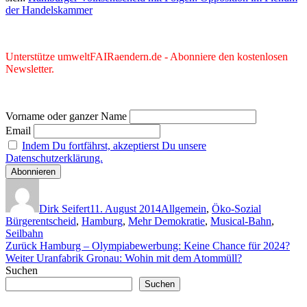
der Handelskammer
Unterstütze umweltFAIRaendern.de - Abonniere den kostenlosen
Newsletter.
Vorname oder ganzer Name
Email
Indem Du fortfährst, akzeptierst Du unsere
Datenschutzerklärung.
Autor
Veröffentlicht
Kategorien
Schlagwör
am
Dirk Seifert
11. August 2014
Allgemein
,
Öko-Sozial
Bürgerentscheid
,
Hamburg
,
Mehr Demokratie
,
Musical-Bahn
,
Seilbahn
Beitragsnavigation
Vorheriger
Zurück
Hamburg – Olympiabewerbung: Keine Chance für 2024?
Nächster
Beitrag:
Weiter
Uranfabrik Gronau: Wohin mit dem Atommüll?
Beitrag:
Suchen
Suchen