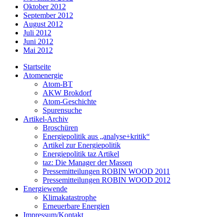
Oktober 2012
September 2012
August 2012
Juli 2012
Juni 2012
Mai 2012
Startseite
Atomenergie
Atom-BT
AKW Brokdorf
Atom-Geschichte
Spurensuche
Artikel-Archiv
Broschüren
Energiepolitik aus „analyse+kritik“
Artikel zur Energiepolitik
Energiepolitik taz Artikel
taz: Die Manager der Massen
Pressemitteilungen ROBIN WOOD 2011
Pressemitteilungen ROBIN WOOD 2012
Energiewende
Klimakatastrophe
Erneuerbare Energien
Impressum/Kontakt