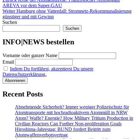
Beitragsnavigation
Beitrag:
AREVA vor dem Super-GAU
Nächster
Weiter
Hamburg ohne Vattenfall: Stromnetz-Rekommunalisierung
Beitrag:
günstiger und mit Gewinn
Suchen
Suchen
INFO|NEWS bestellen
Vorname oder ganzer Name
Email
Indem Du fortfährst, akzeptierst Du unsere
Datenschutzerklärung.
Recent Posts
Abnehmende Sicherheit? Immer weniger Polizeischutz für
Atomtransporte mit hochradioaktivem Atommüll in NRW
Atom? Waffe? Energie? How Military Tritium Production in
Civilian Reactors Can Further Non-proliferation Goals
Hiroshima-Jahrestag: BUND fordert Beitritt zum
Atomwaffenverbotsvertrag