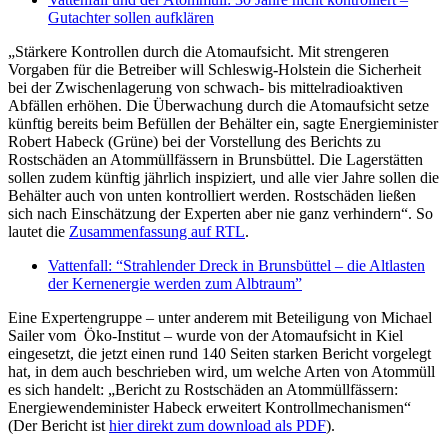
Gutachter sollen aufklären
„Stärkere Kontrollen durch die Atomaufsicht. Mit strengeren
Vorgaben für die Betreiber will Schleswig-Holstein die Sicherheit
bei der Zwischenlagerung von schwach- bis mittelradioaktiven
Abfällen erhöhen. Die Überwachung durch die Atomaufsicht setze
künftig bereits beim Befüllen der Behälter ein, sagte Energieminister
Robert Habeck (Grüne) bei der Vorstellung des Berichts zu
Rostschäden an Atommüllfässern in Brunsbüttel. Die Lagerstätten
sollen zudem künftig jährlich inspiziert, und alle vier Jahre sollen die
Behälter auch von unten kontrolliert werden. Rostschäden ließen
sich nach Einschätzung der Experten aber nie ganz verhindern“. So
lautet die
Zusammenfassung auf RTL
.
Vattenfall: “Strahlender Dreck in Brunsbüttel – die Altlasten
der Kernenergie werden zum Albtraum”
Eine Expertengruppe – unter anderem mit Beteiligung von Michael
Sailer vom Öko-Institut – wurde von der Atomaufsicht in Kiel
eingesetzt, die jetzt einen rund 140 Seiten starken Bericht vorgelegt
hat, in dem auch beschrieben wird, um welche Arten von Atommüll
es sich handelt: „Bericht zu Rostschäden an Atommüllfässern:
Energiewendeminister Habeck erweitert Kontrollmechanismen“
(Der Bericht ist
hier direkt zum download als PDF
).