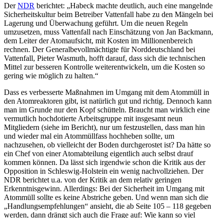
Der
NDR
berichtet: „Habeck machte deutlich, auch eine mangelnde
Sicherheitskultur beim Betreiber Vattenfall habe zu den Mängeln bei
Lagerung und Überwachung geführt. Um die neuen Regeln
umzusetzen, muss Vattenfall nach Einschätzung von Jan Backmann,
dem Leiter der Atomaufsicht, mit Kosten im Millionenbereich
rechnen. Der Generalbevollmächtigte für Norddeutschland bei
Vattenfall, Pieter Wasmuth, hofft darauf, dass sich die technischen
Mittel zur besseren Kontrolle weiterentwickeln, um die Kosten so
gering wie möglich zu halten.“
Dass es verbesserte Maßnahmen im Umgang mit dem Atommüll in
den Atomreaktoren gibt, ist natürlich gut und richtig. Dennoch kann
man im Grunde nur den Kopf schütteln. Braucht man wirklich eine
vermutlich hochdotierte Arbeitsgruppe mit insgesamt neun
Mitgliedern (siehe im Bericht), nur um festzustellen, dass man hin
und wieder mal ein Atommüllfass hochheben sollte, um
nachzusehen, ob vielleicht der Boden durchgerostet ist? Da hätte so
ein Chef von einer Atomabteilung eigentlich auch selbst drauf
kommen können. Da lässt sich irgendwie schon die Kritik aus der
Opposition in Schleswig-Holstein ein wenig nachvollziehen. Der
NDR berichtet u.a. von der Kritik an dem relativ geringen
Erkenntnisgewinn. Allerdings: Bei der Sicherheit im Umgang mit
Atommüll sollte es keine Abstriche geben. Und wenn man sich die
„Handlungsempfehlungen“ ansieht, die ab Seite 105 – 118 gegeben
werden, dann drängt sich auch die Frage auf: Wie kann so viel