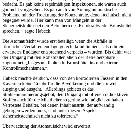
bedacht. Es gab keine regelmäßigen Inspektionen, sie waren auch
gar nicht vorgesehen. Es gab auch von Anfang an praktische
Probleme mit der Trocknung der Konzentrate, denen technisch nicht
begegnet wurde. Hier kann man von Mängeln in der
Sicherheitskultur bei den Betreibern des Kernkraftwerks Brunsbüttel
sprechen.“, sagte Habeck.
Die Atomaufsicht wurde erst beteiligt, wenn die Abfälle in
förmlichen Verfahren endlagergerecht konditioniert – also für ein
erwartetes Endlager entsprechend verpackt – wurden. Bis dahin war
der Umgang mit den Rohabfällen allein der Betreibersphäre
zugeordnet. „Insgesamt fehlten in Brunsbüttel in- und externe
Kontrollmechanismen.“,
Habeck machte deutlich, dass von den korrodierten Fässern in den
Kavernen keine Gefahr für die Bevölkerung und die Umwelt
ausging und ausgeht. „Allerdings gebietet es das
Strahlenminimierungsgebot, den Umgang mit offenen radioaktiven
Stoffen auch für die Mitarbeiter so gering wie möglich zu halten.
Verrostete Behälter, bei denen Inhalt austritt, der aufwändig
geborgen werden muss, sind unter diesem Aspekt
sicherheitstechnisch nicht zu tolerieren.“
Überwachung der Atomaufsicht wird erweitert