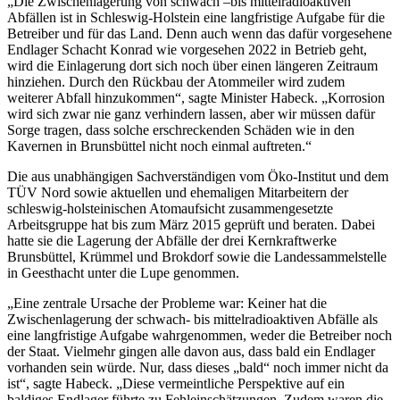
„Die Zwischenlagerung von schwach –bis mittelradioaktiven
Abfällen ist in Schleswig-Holstein eine langfristige Aufgabe für die
Betreiber und für das Land. Denn auch wenn das dafür vorgesehene
Endlager Schacht Konrad wie vorgesehen 2022 in Betrieb geht,
wird die Einlagerung dort sich noch über einen längeren Zeitraum
hinziehen. Durch den Rückbau der Atommeiler wird zudem
weiterer Abfall hinzukommen“, sagte Minister Habeck. „Korrosion
wird sich zwar nie ganz verhindern lassen, aber wir müssen dafür
Sorge tragen, dass solche erschreckenden Schäden wie in den
Kavernen in Brunsbüttel nicht noch einmal auftreten.“
Die aus unabhängigen Sachverständigen vom Öko-Institut und dem
TÜV Nord sowie aktuellen und ehemaligen Mitarbeitern der
schleswig-holsteinischen Atomaufsicht zusammengesetzte
Arbeitsgruppe hat bis zum März 2015 geprüft und beraten. Dabei
hatte sie die Lagerung der Abfälle der drei Kernkraftwerke
Brunsbüttel, Krümmel und Brokdorf sowie die Landessammelstelle
in Geesthacht unter die Lupe genommen.
„Eine zentrale Ursache der Probleme war: Keiner hat die
Zwischenlagerung der schwach- bis mittelradioaktiven Abfälle als
eine langfristige Aufgabe wahrgenommen, weder die Betreiber noch
der Staat. Vielmehr gingen alle davon aus, dass bald ein Endlager
vorhanden sein würde. Nur, dass dieses „bald“ noch immer nicht da
ist“, sagte Habeck. „Diese vermeintliche Perspektive auf ein
baldiges Endlager führte zu Fehleinschätzungen. Zudem waren die