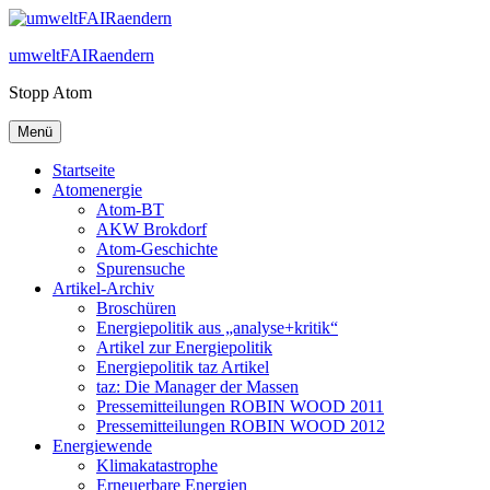
Zum
Inhalt
umweltFAIRaendern
springen
Stopp Atom
Menü
Startseite
Atomenergie
Atom-BT
AKW Brokdorf
Atom-Geschichte
Spurensuche
Artikel-Archiv
Broschüren
Energiepolitik aus „analyse+kritik“
Artikel zur Energiepolitik
Energiepolitik taz Artikel
taz: Die Manager der Massen
Pressemitteilungen ROBIN WOOD 2011
Pressemitteilungen ROBIN WOOD 2012
Energiewende
Klimakatastrophe
Erneuerbare Energien