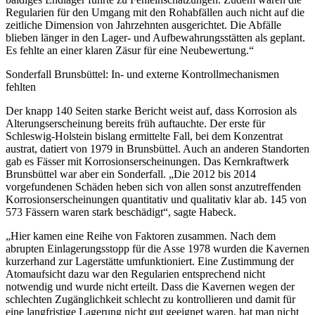
Regularien für den Umgang mit den Rohabfällen auch nicht auf die
zeitliche Dimension von Jahrzehnten ausgerichtet. Die Abfälle
blieben länger in den Lager- und Aufbewahrungsstätten als geplant.
Es fehlte an einer klaren Zäsur für eine Neubewertung.“
Sonderfall Brunsbüttel: In- und externe Kontrollmechanismen
fehlten
Der knapp 140 Seiten starke Bericht weist auf, dass Korrosion als
Alterungserscheinung bereits früh auftauchte. Der erste für
Schleswig-Holstein bislang ermittelte Fall, bei dem Konzentrat
austrat, datiert von 1979 in Brunsbüttel. Auch an anderen Standorten
gab es Fässer mit Korrosionserscheinungen. Das Kernkraftwerk
Brunsbüttel war aber ein Sonderfall. „Die 2012 bis 2014
vorgefundenen Schäden heben sich von allen sonst anzutreffenden
Korrosionserscheinungen quantitativ und qualitativ klar ab. 145 von
573 Fässern waren stark beschädigt“, sagte Habeck.
„Hier kamen eine Reihe von Faktoren zusammen. Nach dem
abrupten Einlagerungsstopp für die Asse 1978 wurden die Kavernen
kurzerhand zur Lagerstätte umfunktioniert. Eine Zustimmung der
Atomaufsicht dazu war den Regularien entsprechend nicht
notwendig und wurde nicht erteilt. Dass die Kavernen wegen der
schlechten Zugänglichkeit schlecht zu kontrollieren und damit für
eine langfristige Lagerung nicht gut geeignet waren, hat man nicht