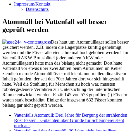
Impressum/Kontakt
Datenschutz
Atommüll bei Vattenfall soll besser
geprüft werden
Das haut um: Atommülllager sollen besser
gesichert werden. Z.B. indem die Lagerplätze künftig genehmigt
werden und die Fässer alle vier Jahre mal hochgehoben werden! Im
Vattenfall AKW Brunsbüttel (oder anderen AKW oder
Atommülllagern) hatte man das bislang nicht gemacht. Dort hatte
Vattenfall vor etwas über zwei Jahren beim Aufräumen im Keller
ziemlich marode Atommüllfässer mit leicht- und mittleradioaktivem
Inhalt gefunden, der seit den 70er Jahren dort vor sich hingestrahlt
hatte. Weil die Strahlung für Menschen zu hoch war, mussten
robotergesteuere Verfahren zur Untersuchung der unterirdischen
Räume entwickelt werden. Fazit: 145 von 573 geprüften (!) Fässern
waren stark beschädigt. Einige der insgesamt 632 Fässer konnten
bislang gar nicht geprüft werden.
Vattenfalls Atommüll: Drei Jahre für Bergung der strahlenden
Rost-Fässer – Gutachten über Gründe für Schlamperei steht
noch aus
Vattenfall und der Atommüll: 30 Jahre nicht kontrolliert –