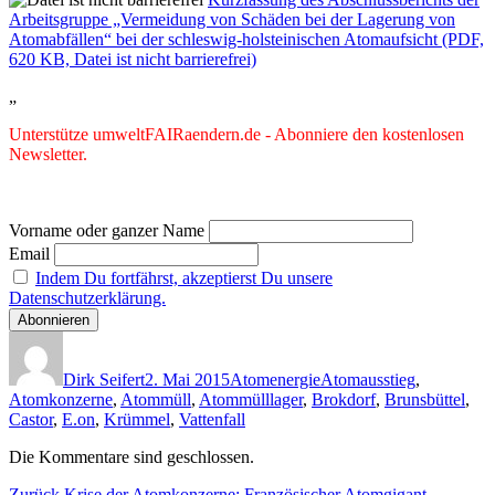
Arbeitsgruppe „Vermeidung von Schäden bei der Lagerung von
Atomabfällen“ bei der schleswig-holsteinischen Atomaufsicht (PDF,
620 KB, Datei ist nicht barrierefrei)
„
Unterstütze umweltFAIRaendern.de - Abonniere den kostenlosen
Newsletter.
Vorname oder ganzer Name
Email
Indem Du fortfährst, akzeptierst Du unsere
Datenschutzerklärung.
Autor
Veröffentlicht
Kategorien
Schlagwörter
am
Dirk Seifert
2. Mai 2015
Atomenergie
Atomausstieg
,
Atomkonzerne
,
Atommüll
,
Atommülllager
,
Brokdorf
,
Brunsbüttel
,
Castor
,
E.on
,
Krümmel
,
Vattenfall
Die Kommentare sind geschlossen.
Vorheriger
Zurück
Krise der Atomkonzerne: Französischer Atomgigant