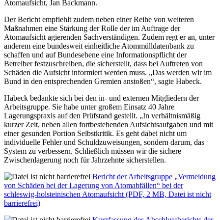
Atomaufsicht, Jan Backmann.
Der Bericht empfiehlt zudem neben einer Reihe von weiteren
Maßnahmen eine Stärkung der Rolle der im Auftrage der
Atomaufsicht agierenden Sachverständigen. Zudem regt er an, unter
anderem eine bundesweit einheitliche Atommülldatenbank zu
schaffen und auf Bundesebene eine Informationspflicht der
Betreiber festzuschreiben, die sicherstellt, dass bei Auftreten von
Schäden die Aufsicht informiert werden muss. „Das werden wir im
Bund in den entsprechenden Gremien anstoßen“, sagte Habeck.
Habeck bedankte sich bei den in- und externen Mitgliedern der
Arbeitsgruppe. Sie habe unter großem Einsatz 40 Jahre
Lagerungspraxis auf den Prüfstand gestellt. „In verhältnismäßig
kurzer Zeit, neben allen fortbestehenden Aufsichtsaufgaben und mit
einer gesunden Portion Selbstkritik. Es geht dabei nicht um
individuelle Fehler und Schuldzuweisungen, sondern darum, das
System zu verbessern. Schließlich müssen wir die sichere
Zwischenlagerung noch für Jahrzehnte sicherstellen.
Bericht der Arbeitsgruppe „Vermeidung
von Schäden bei der Lagerung von Atomabfällen“ bei der
schleswig-holsteinischen Atomaufsicht (PDF, 2 MB, Datei ist nicht
barrierefrei)
Kurzfassung des Abschlussberichts der