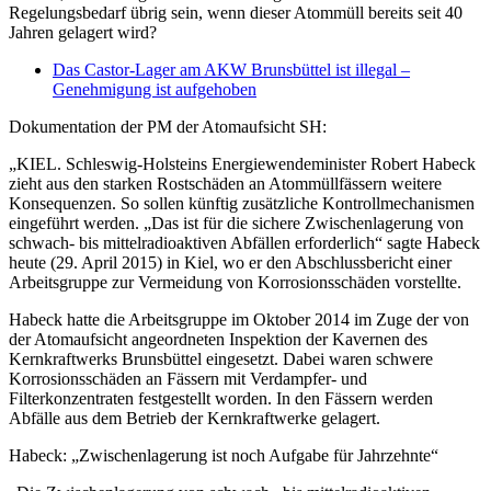
Regelungsbedarf übrig sein, wenn dieser Atommüll bereits seit 40
Jahren gelagert wird?
Das Castor-Lager am AKW Brunsbüttel ist illegal –
Genehmigung ist aufgehoben
Dokumentation der PM der Atomaufsicht SH:
„KIEL. Schleswig-Holsteins Energiewendeminister Robert Habeck
zieht aus den starken Rostschäden an Atommüllfässern weitere
Konsequenzen. So sollen künftig zusätzliche Kontrollmechanismen
eingeführt werden. „Das ist für die sichere Zwischenlagerung von
schwach- bis mittelradioaktiven Abfällen erforderlich“ sagte Habeck
heute (29. April 2015) in Kiel, wo er den Abschlussbericht einer
Arbeitsgruppe zur Vermeidung von Korrosionsschäden vorstellte.
Habeck hatte die Arbeitsgruppe im Oktober 2014 im Zuge der von
der Atomaufsicht angeordneten Inspektion der Kavernen des
Kernkraftwerks Brunsbüttel eingesetzt. Dabei waren schwere
Korrosionsschäden an Fässern mit Verdampfer- und
Filterkonzentraten festgestellt worden. In den Fässern werden
Abfälle aus dem Betrieb der Kernkraftwerke gelagert.
Habeck: „Zwischenlagerung ist noch Aufgabe für Jahrzehnte“