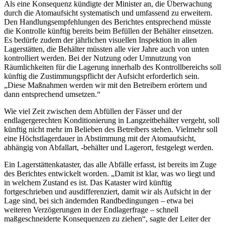
Als eine Konsequenz kündigte der Minister an, die Überwachung
durch die Atomaufsicht systematisch und umfassend zu erweitern.
Den Handlungsempfehlungen des Berichtes entsprechend müsste
die Kontrolle künftig bereits beim Befüllen der Behälter einsetzen.
Es bedürfe zudem der jährlichen visuellen Inspektion in allen
Lagerstätten, die Behälter müssten alle vier Jahre auch von unten
kontrolliert werden. Bei der Nutzung oder Umnutzung von
Räumlichkeiten für die Lagerung innerhalb des Kontrollbereichs soll
künftig die Zustimmungspflicht der Aufsicht erforderlich sein.
„Diese Maßnahmen werden wir mit den Betreibern erörtern und
dann entsprechend umsetzen.“
Wie viel Zeit zwischen dem Abfüllen der Fässer und der
endlagergerechten Konditionierung in Langzeitbehälter vergeht, soll
künftig nicht mehr im Belieben des Betreibers stehen. Vielmehr soll
eine Höchstlagerdauer in Abstimmung mit der Atomaufsicht,
abhängig von Abfallart, -behälter und Lagerort, festgelegt werden.
Ein Lagerstättenkataster, das alle Abfälle erfasst, ist bereits im Zuge
des Berichtes entwickelt worden. „Damit ist klar, was wo liegt und
in welchem Zustand es ist. Das Kataster wird künftig
fortgeschrieben und ausdifferenziert, damit wir als Aufsicht in der
Lage sind, bei sich ändernden Randbedingungen – etwa bei
weiteren Verzögerungen in der Endlagerfrage – schnell
maßgeschneiderte Konsequenzen zu ziehen“, sagte der Leiter der