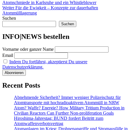
Beitrag:
Atomschmiede in Karlsruhe und ein Whistleblower
Nächster
Weiter
Für die Ewigkeit – Konzepte zur dauerhaften
Beitrag:
Atommülllagerung
Suchen
Suchen
INFO|NEWS bestellen
Vorname oder ganzer Name
Email
Indem Du fortfährst, akzeptierst Du unsere
Datenschutzerklärung.
Recent Posts
Abnehmende Sicherheit? Immer weniger Polizeischutz für
Atomtransporte mit hochradioaktivem Atommüll in NRW
Atom? Waffe? Energie? How Military Tritium Production in
Civilian Reactors Can Further Non-proliferation Goals
Hiroshima-Jahrestag: BUND fordert Beitritt zum
Atomwaffenverbotsvertrag
Atomanlagen im Krieg: Drohnenangriffe und Stromausfälle in