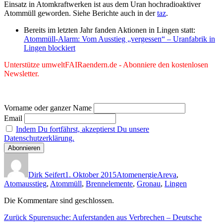
Einsatz in Atomkraftwerken ist aus dem Uran hochradioaktiver
Atommüll geworden. Siehe Berichte auch in der
taz
.
Bereits im letzten Jahr fanden Aktionen in Lingen statt:
Atommüll-Alarm: Vom Ausstieg „vergessen“ – Uranfabrik in
Lingen blockiert
Unterstütze umweltFAIRaendern.de - Abonniere den kostenlosen
Newsletter.
Vorname oder ganzer Name
Email
Indem Du fortfährst, akzeptierst Du unsere
Datenschutzerklärung.
Autor
Veröffentlicht
Kategorien
Schlagwörter
am
Dirk Seifert
1. Oktober 2015
Atomenergie
Areva
,
Atomausstieg
,
Atommüll
,
Brennelemente
,
Gronau
,
Lingen
Die Kommentare sind geschlossen.
Beitragsnavigation
Vorheriger
Zurück
Spurensuche: Auferstanden aus Verbrechen – Deutsche