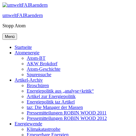
Zum
Inhalt
umweltFAIRaendern
springen
Stopp Atom
Menü
Startseite
Atomenergie
Atom-BT
AKW Brokdorf
Atom-Geschichte
Spurensuche
Artikel-Archiv
Broschüren
Energiepolitik aus „analyse+kritik“
Artikel zur Energiepolitik
Energiepolitik taz Artikel
taz: Die Manager der Massen
Pressemitteilungen ROBIN WOOD 2011
Pressemitteilungen ROBIN WOOD 2012
Energiewende
Klimakatastrophe
Erneuerbare Energien