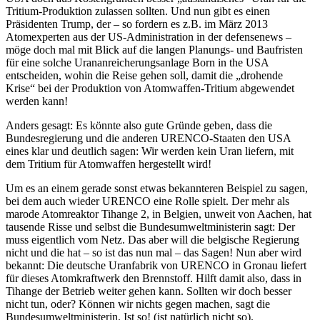
Tritium-Produktion zulassen sollten. Und nun gibt es einen
Präsidenten Trump, der – so fordern es z.B. im März 2013
Atomexperten aus der US-Administration in der defensenews –
möge doch mal mit Blick auf die langen Planungs- und Baufristen
für eine solche Urananreicherungsanlage Born in the USA
entscheiden, wohin die Reise gehen soll, damit die „drohende
Krise“ bei der Produktion von Atomwaffen-Tritium abgewendet
werden kann!
Anders gesagt: Es könnte also gute Gründe geben, dass die
Bundesregierung und die anderen URENCO-Staaten den USA
eines klar und deutlich sagen: Wir werden kein Uran liefern, mit
dem Tritium für Atomwaffen hergestellt wird!
Um es an einem gerade sonst etwas bekannteren Beispiel zu sagen,
bei dem auch wieder URENCO eine Rolle spielt. Der mehr als
marode Atomreaktor Tihange 2, in Belgien, unweit von Aachen, hat
tausende Risse und selbst die Bundesumweltministerin sagt: Der
muss eigentlich vom Netz. Das aber will die belgische Regierung
nicht und die hat – so ist das nun mal – das Sagen! Nun aber wird
bekannt: Die deutsche Uranfabrik von URENCO in Gronau liefert
für dieses Atomkraftwerk den Brennstoff. Hilft damit also, dass in
Tihange der Betrieb weiter gehen kann. Sollten wir doch besser
nicht tun, oder? Können wir nichts gegen machen, sagt die
Bundesumweltministerin. Ist so! (ist natürlich nicht so).