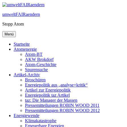
Zum
Inhalt
umweltFAIRaendern
springen
Stopp Atom
Menü
Startseite
Atomenergie
Atom-BT
AKW Brokdorf
Atom-Geschichte
Spurensuche
Artikel-Archiv
Broschüren
Energiepolitik aus „analyse+kritik“
Artikel zur Energiepolitik
Energiepolitik taz Artikel
taz: Die Manager der Massen
Pressemitteilungen ROBIN WOOD 2011
Pressemitteilungen ROBIN WOOD 2012
Energiewende
Klimakatastrophe
Erneuerbare Energien