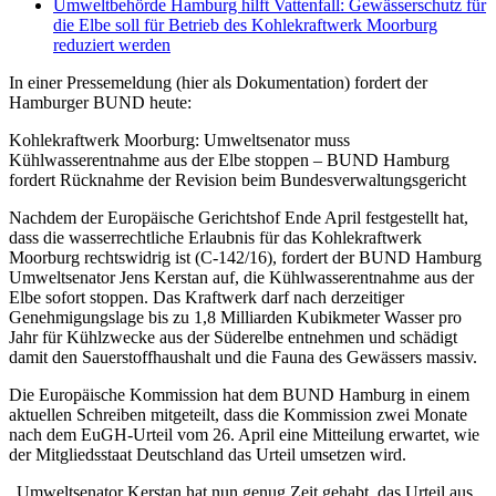
Umweltbehörde Hamburg hilft Vattenfall: Gewässerschutz für
die Elbe soll für Betrieb des Kohlekraftwerk Moorburg
reduziert werden
In einer Pressemeldung (hier als Dokumentation) fordert der
Hamburger BUND heute:
Kohlekraftwerk Moorburg: Umweltsenator muss
Kühlwasserentnahme aus der Elbe stoppen – BUND Hamburg
fordert Rücknahme der Revision beim Bundesverwaltungsgericht
Nachdem der Europäische Gerichtshof Ende April festgestellt hat,
dass die wasserrechtliche Erlaubnis für das Kohlekraftwerk
Moorburg rechtswidrig ist (C-142/16), fordert der BUND Hamburg
Umweltsenator Jens Kerstan auf, die Kühlwasserentnahme aus der
Elbe sofort stoppen. Das Kraftwerk darf nach derzeitiger
Genehmigungslage bis zu 1,8 Milliarden Kubikmeter Wasser pro
Jahr für Kühlzwecke aus der Süderelbe entnehmen und schädigt
damit den Sauerstoffhaushalt und die Fauna des Gewässers massiv.
Die Europäische Kommission hat dem BUND Hamburg in einem
aktuellen Schreiben mitgeteilt, dass die Kommission zwei Monate
nach dem EuGH-Urteil vom 26. April eine Mitteilung erwartet, wie
der Mitgliedsstaat Deutschland das Urteil umsetzen wird.
„Umweltsenator Kerstan hat nun genug Zeit gehabt, das Urteil aus