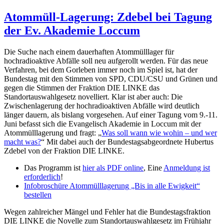
Atommüll-Lagerung: Zdebel bei Tagung
der Ev. Akademie Loccum
Die Suche nach einem dauerhaften Atommülllager für
hochradioaktive Abfälle soll neu aufgerollt werden. Für das neue
Verfahren, bei dem Gorleben immer noch im Spiel ist, hat der
Bundestag mit den Stimmen von SPD, CDU/CSU und Grünen und
gegen die Stimmen der Fraktion DIE LINKE das
Standortauswahlgesetz novelliert. Klar ist aber auch: Die
Zwischenlagerung der hochradioaktiven Abfälle wird deutlich
länger dauern, als bislang vorgesehen. Auf einer Tagung vom 9.-11.
Juni befasst sich die Evangelisch Akademie in Loccum mit der
Atommülllagerung und fragt: „
Was soll wann wie wohin – und wer
macht was?
“ Mit dabei auch der Bundestagsabgeordnete Hubertus
Zdebel von der Fraktion DIE LINKE.
Das Programm ist
hier als PDF online
, Eine
Anmeldung ist
erforderlich
!
Infobroschüre Atommülllagerung „Bis in alle Ewigkeit“
bestellen
Wegen zahlreicher Mängel und Fehler hat die Bundestagsfraktion
DIE LINKE die Novelle zum Standortauswahlgesetz im Frühjahr