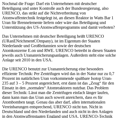
Nochmal die Frage: Darf ein Unternehmen mit deutscher
Beteiligung und unter Kontrolle auch der Bundesregierung, also
URENCO, das strikt auf die Nichtverbreitung von
Atomwaffentechnik festgelegt ist, an diesen Reaktor in Watts Bar 1
Uran für Brennelemente liefern oder wäre das Beteiligung und
Unterstützung des US-Atomwaffenprogramms und damit verboten?
Das Unternehmen mit deutscher Beteiligung heißt URENCO
(URanENrichmentCOmpany), ist im Eigentum der Staaten
Niederlande und Großbritannien sowie der deutschen
Atomkonzerne E.on und RWE. URENCO betreibt in diesen Staaten
jeweils auch Urananreicherungsanlagen. Außerdem steht eine solche
Anlage seit 2010 in den USA.
Die URENCO benutzt zur Urananreicherung eine besonders
effiziente Technik: Per Zentrifugen wird das in der Natur nur zu 0,7
Prozent im natürlichen Uran vorkommende spaltbare Isotop Uran-
235 auf 3 – 5 Prozent angereichert, erst dann ist das „Zeug“ für den
Einsatz in den „normalen“ Atomreaktoren nutzbar. Das Problem
dieser Technik: Lässt man die Zentrifugen einfach länger laufen,
dann kann man das Uran auch soweit anreichern, dass es für
Atombomben taugt. Genau das aber darf, allen internationalen
Vereinbarungen entsprechend, URENCO nicht tun. Nicht in
Deutschland und den Niederlanden und auch nicht in den Anlagen
in den Atomwaffenstaaten England und USA. URENCO-Technik