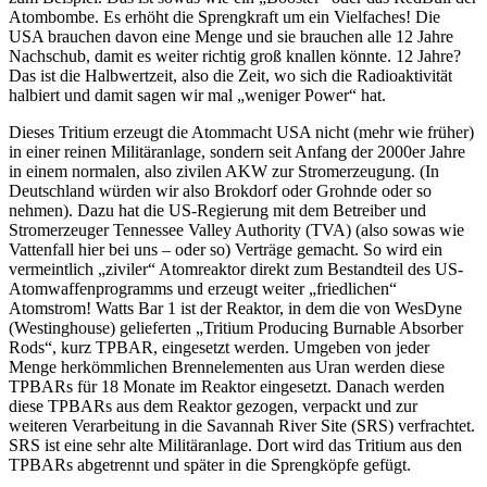
Atombombe. Es erhöht die Sprengkraft um ein Vielfaches! Die
USA brauchen davon eine Menge und sie brauchen alle 12 Jahre
Nachschub, damit es weiter richtig groß knallen könnte. 12 Jahre?
Das ist die Halbwertzeit, also die Zeit, wo sich die Radioaktivität
halbiert und damit sagen wir mal „weniger Power“ hat.
Dieses Tritium erzeugt die Atommacht USA nicht (mehr wie früher)
in einer reinen Militäranlage, sondern seit Anfang der 2000er Jahre
in einem normalen, also zivilen AKW zur Stromerzeugung. (In
Deutschland würden wir also Brokdorf oder Grohnde oder so
nehmen). Dazu hat die US-Regierung mit dem Betreiber und
Stromerzeuger Tennessee Valley Authority (TVA) (also sowas wie
Vattenfall hier bei uns – oder so) Verträge gemacht. So wird ein
vermeintlich „ziviler“ Atomreaktor direkt zum Bestandteil des US-
Atomwaffenprogramms und erzeugt weiter „friedlichen“
Atomstrom! Watts Bar 1 ist der Reaktor, in dem die von WesDyne
(Westinghouse) gelieferten „Tritium Producing Burnable Absorber
Rods“, kurz TPBAR, eingesetzt werden. Umgeben von jeder
Menge herkömmlichen Brennelementen aus Uran werden diese
TPBARs für 18 Monate im Reaktor eingesetzt. Danach werden
diese TPBARs aus dem Reaktor gezogen, verpackt und zur
weiteren Verarbeitung in die Savannah River Site (SRS) verfrachtet.
SRS ist eine sehr alte Militäranlage. Dort wird das Tritium aus den
TPBARs abgetrennt und später in die Sprengköpfe gefügt.