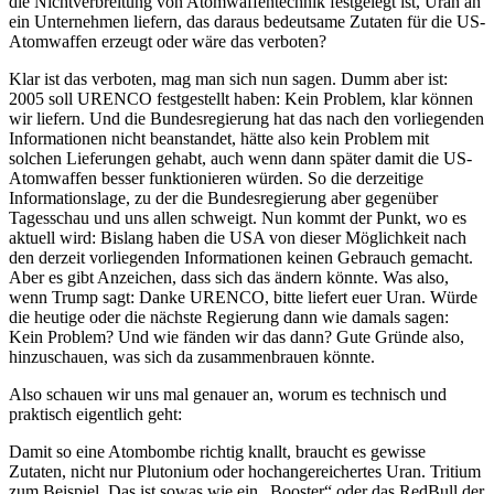
die Nichtverbreitung von Atomwaffentechnik festgelegt ist, Uran an
ein Unternehmen liefern, das daraus bedeutsame Zutaten für die US-
Atomwaffen erzeugt oder wäre das verboten?
Klar ist das verboten, mag man sich nun sagen. Dumm aber ist:
2005 soll URENCO festgestellt haben: Kein Problem, klar können
wir liefern. Und die Bundesregierung hat das nach den vorliegenden
Informationen nicht beanstandet, hätte also kein Problem mit
solchen Lieferungen gehabt, auch wenn dann später damit die US-
Atomwaffen besser funktionieren würden. So die derzeitige
Informationslage, zu der die Bundesregierung aber gegenüber
Tagesschau und uns allen schweigt. Nun kommt der Punkt, wo es
aktuell wird: Bislang haben die USA von dieser Möglichkeit nach
den derzeit vorliegenden Informationen keinen Gebrauch gemacht.
Aber es gibt Anzeichen, dass sich das ändern könnte. Was also,
wenn Trump sagt: Danke URENCO, bitte liefert euer Uran. Würde
die heutige oder die nächste Regierung dann wie damals sagen:
Kein Problem? Und wie fänden wir das dann? Gute Gründe also,
hinzuschauen, was sich da zusammenbrauen könnte.
Also schauen wir uns mal genauer an, worum es technisch und
praktisch eigentlich geht:
Damit so eine Atombombe richtig knallt, braucht es gewisse
Zutaten, nicht nur Plutonium oder hochangereichertes Uran. Tritium
zum Beispiel. Das ist sowas wie ein „Booster“ oder das RedBull der