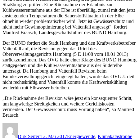
Straßburg zu prüfen. Eine Rücknahme der Erlaubnis zur
Kühlwasserentnahme aus der Elbe ist überfällig, zumal mit den jetzt
ansteigenden Temperaturen die Sauerstoffsituation in der Elbe
ohnehin wieder problematischer wird. Jetzt ist Gewässerschutz und
nicht mehr Gewinnoptimierung bei Vattenfall angesagt“, fordert
Manfred Braasch, Landesgeschäftsführer des BUND Hamburg.
Der BUND fordert die Stadt Hamburg und den Kraftwerksbetreiber
Vattenfall auf, die Revision gegen das Urteil des
Oberverwaltungsgerichts Hamburg (5 E 11/08 vom 18.01.2013)
zurückzunehmen. Das OVG hatte einer Klage des BUND Hamburg
stattgegeben und die Kühlwasserentnahme aus der Süderelbe
untersagt. Da Hamburg und Vattenfall Revision beim
Bundesverwaltungsgericht eingelegt hatten, wurde das OVG-Urteil
nicht rechtskräftig und Vattenfall konnte die Kraftwerkskühlung
weiterhin mit Elbwasser betreiben.
„Die Rücknahme der Revision wäre jetzt ein konsequenter Schritt,
um langwierige Streitigkeiten und weitere Gerichtskosten
vermeiden. Der Gewässerschutz muss Vorrang haben“, so Manfred
Braasch.
Autor
Veröffentlicht
Kategorien
am
Dirk Seifert
12. Mai 2017
Energiewende
,
Klimakatastrophe