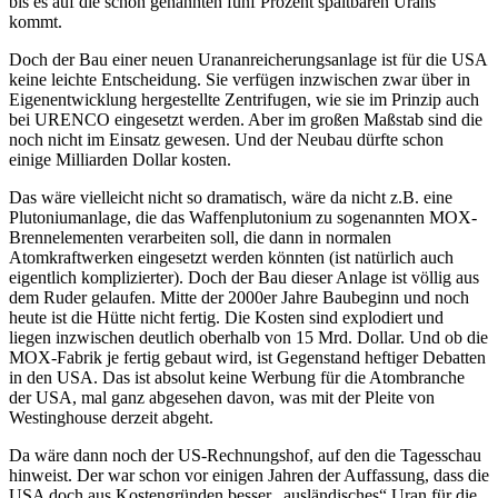
bis es auf die schon genannten fünf Prozent spaltbaren Urans
kommt.
Doch der Bau einer neuen Urananreicherungsanlage ist für die USA
keine leichte Entscheidung. Sie verfügen inzwischen zwar über in
Eigenentwicklung hergestellte Zentrifugen, wie sie im Prinzip auch
bei URENCO eingesetzt werden. Aber im großen Maßstab sind die
noch nicht im Einsatz gewesen. Und der Neubau dürfte schon
einige Milliarden Dollar kosten.
Das wäre vielleicht nicht so dramatisch, wäre da nicht z.B. eine
Plutoniumanlage, die das Waffenplutonium zu sogenannten MOX-
Brennelementen verarbeiten soll, die dann in normalen
Atomkraftwerken eingesetzt werden könnten (ist natürlich auch
eigentlich komplizierter). Doch der Bau dieser Anlage ist völlig aus
dem Ruder gelaufen. Mitte der 2000er Jahre Baubeginn und noch
heute ist die Hütte nicht fertig. Die Kosten sind explodiert und
liegen inzwischen deutlich oberhalb von 15 Mrd. Dollar. Und ob die
MOX-Fabrik je fertig gebaut wird, ist Gegenstand heftiger Debatten
in den USA. Das ist absolut keine Werbung für die Atombranche
der USA, mal ganz abgesehen davon, was mit der Pleite von
Westinghouse derzeit abgeht.
Da wäre dann noch der US-Rechnungshof, auf den die Tagesschau
hinweist. Der war schon vor einigen Jahren der Auffassung, dass die
USA doch aus Kostengründen besser „ausländisches“ Uran für die