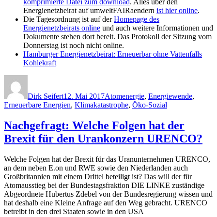
komprimierte Datei zum download
. Alles über den
Energienetzbeirat auf umweltFAIRaendern
ist hier online
.
Die Tagesordnung ist auf der
Homepage des
Energienetzbeirats online
und auch weitere Informationen und
Dokumente stehen dort bereit. Das Protokoll der Sitzung vom
Donnerstag ist noch nicht online.
Hamburger Energienetzbeirat: Erneuerbar ohne Vattenfalls
Kohlekraft
Autor
Veröffentlicht
Kategorien
am
Dirk Seifert
12. Mai 2017
Atomenergie
,
Energiewende
,
Erneuerbare Energien
,
Klimakatastrophe
,
Öko-Sozial
Nachgefragt: Welche Folgen hat der
Brexit für den Urankonzern URENCO?
Welche Folgen hat der Brexit für das Uranunternehmen URENCO,
an dem neben E.on und RWE sowie den Niederlanden auch
Großbritannien mit einem Drittel beteiligt ist? Das will der für
Atomausstieg bei der Bundestagsfraktion DIE LINKE zuständige
Abgeordnete Hubertus Zdebel von der Bundesregierung wissen und
hat deshalb eine Kleine Anfrage auf den Weg gebracht. URENCO
betreibt in den drei Staaten sowie in den USA