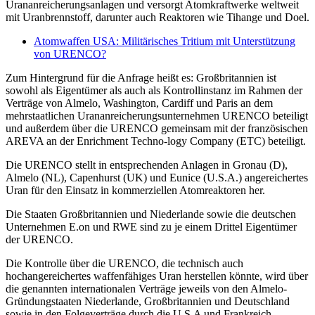
Urananreicherungsanlagen und versorgt Atomkraftwerke weltweit
mit Uranbrennstoff, darunter auch Reaktoren wie Tihange und Doel.
Atomwaffen USA: Militärisches Tritium mit Unterstützung
von URENCO?
Zum Hintergrund für die Anfrage heißt es: Großbritannien ist
sowohl als Eigentümer als auch als Kontrollinstanz im Rahmen der
Verträge von Almelo, Washington, Cardiff und Paris an dem
mehrstaatlichen Urananreicherungsunternehmen URENCO beteiligt
und außerdem über die URENCO gemeinsam mit der französischen
AREVA an der Enrichment Techno-logy Company (ETC) beteiligt.
Die URENCO stellt in entsprechenden Anlagen in Gronau (D),
Almelo (NL), Capenhurst (UK) und Eunice (U.S.A.) angereichertes
Uran für den Einsatz in kommerziellen Atomreaktoren her.
Die Staaten Großbritannien und Niederlande sowie die deutschen
Unternehmen E.on und RWE sind zu je einem Drittel Eigentümer
der URENCO.
Die Kontrolle über die URENCO, die technisch auch
hochangereichertes waffenfähiges Uran herstellen könnte, wird über
die genannten internationalen Verträge jeweils von den Almelo-
Gründungstaaten Niederlande, Großbritannien und Deutschland
sowie in den Folgeverträge durch die U.S.A und Frankreich