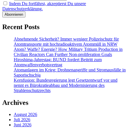
Indem Du fortfährst, akzeptierst Du unsere
Datenschutzerklärung.
Recent Posts
Abnehmende Sicherheit? Immer weniger Polizeischutz für
Atomtransporte mit hochradioaktivem Atommüll in NRW
Atom? Waffe? Energie? How Military Tritium Production in
Civilian Reactors Can Further Non-proliferation Goals
Hiroshima-Jahrestag: BUND fordert Beitritt zum
Atomwaffenverbotsvertrag
Atomanlagen im Krieg: Drohnenangriffe und Stromausfälle in
Saporischschja
Kernfusion: Bundesregierung legt Gesetzentwurf vor und
nennt es Bürokratieabbau und Modernisierung des
Strahlenschutzrechts
Archives
August 2026
Juli 2026
Juni 2026