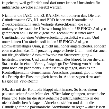
ist geheim, weil gefährlich und darf unter keinen Umständen für
militärische Zwecke eingesetzt werden.
Nicht nur die IAEO und EURATOM kontrollieren das. Die drei
Gründerstaaten GB, NL und BRD haben zur Kontrolle und
Zweckbestimmung auch Verträge abgeschlossen, die eine
umfangreiche staatliche Überwachung über die URENCO-Anlagen
garantieren soll. Die strikt geheime Technik muss unter allen
Umständen vor einer Weiterverbreitung geschützt werden. Und
unter keinen Umständen soll in den URENCO-Anlagen
atomwaffenfähiges Uran, ja nicht mal höher angereichertes, sondern
eben maximal das fünf-prozentig angereicherte Uran – und das auch
nur für „friedliche“ Atomkraftwerke zur Stromerzeugung –
hergestellt werden. Und damit das auch alles klappt, haben die drei
Staaten das in einem Vertrag festgelegt: Der Vertrag von Almelo
(und noch ein paar mehr). Darin ist auch geregelt, dass es ein
Kontrollgremium, Gemeinsamer Ausschuss genannt, gibt, in dem
das Prinzip der Einstimmigkeit herrscht. Andere sagen dazu auch:
Es gibt ein Veto-Recht!
(Ok, das mit der Kontrolle klappt nicht immer: So ist es einem
pakistanischen Spion Mitte der 1970er Jahre gelungen, wesentliche
Pläne und Teile für die strikt geheime Zentrifugentechnik in der
niederländischen Anlage in Almelo zu stehlen und damit die
Grundlage für die pakistanische Atombombe zu legen – aber lassen