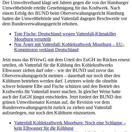
Der Umweltverband klagt seit Jahren gegen die von der Hamburger
Umweltbehörde erteilte Genehmigung für das Kraftwerk. Nach
einem Erfolg des BUND beim Oberverwaltungsgericht Hamburg
hatten die Umweltbehörde und Vattenfall dagegen Beschwerde vor
dem Bundesverwaltungsgericht erhoben.
Tote Fische: Deutschland wegen Vattenfall-Klimakiller
Moorburg verurteilt
Nur Ärger mit Vattenfall: Kohlekraftwerk Moorburg – EU-
Kommission verklagt Deutschland
Jetzt muss das BVerwG mit dem Urteil des EuGH im Rücken erneut
urteilen, ob Vattenfall für die Kühlung des Kohlekraftwerks
Elbwasser ziehen darf oder – wie der BUND und zuvor das
Oberverwaltungsgericht meinten – dauerhaft nur noch über den
Kühlturm betrieben werden darf. Letzteres würde die ohnehin
schwer belastete Elbe und Fische schützen und den Betrieb des
Kraftwerks für Vattenfall teurer machen. In gleicher Weise hatte
auch der EuGH jüngst entschieden. Jetzt fordert der BUND den
grünen Umweltsenator Kerstan auf, die Revision vor dem
Bundesverwaltungsgericht zurück zu ziehen und Vattenfall
aufzuerlegen, nur noch den Kühlturm einzusetzen.
Vattenfall Kohlekraftwerk Moorburg: Noch eine Schlappe –
kein Elbwasser für die Kühlung