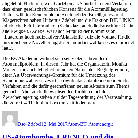
abgelehnt. Nicht nur, weil Gorleben als Standort in dem Verfahren,
dass einen gesellschaftlichen Konsens für die Atommülllagerung
finden will, im Rennen bleibt. Auch bei den Beteiligungs- und
Klagerechten haben Hubertus Zdebel und die Fraktion DIE LINKE
erhebliche Kritik formuliert. (Siehe dazu auch die Broschüre: Bis in
alle Ewigkeit.) Zdebel war auch Mitglied der Kommission
„Lagerung hoch radioaktiver Abfallstoffe“, die die Vorlage für die
unzureichende Novellierung des Standortauswahlgesetzes erarbeitet
hatte.
Die Ev. Akademie widmet sich seit vielen Jahren dem
Atommüllproblem. In diesem Jahr hat die Organisatorin Monika
Müller – die auch Mitglied im neuen Nationalen Begleitgremium,
einer Art Überwachungs-Gremium für die Umsetzung des
Standortauswahlgesetzes ist – sowohl das anlaufende neue Such-
Verfahren und die dafür geschaffenen neuen Akteure zum Thema
gemacht. Aber auch die wachsenden Probleme bei der
Zwischenlagerung stehen auf der Tagesordnung der Veranstaltung,
die vom 9. – 11. Juni in Loccum stattfinden wird.
Autor
Veröffentlicht
Kategorien
am
Dse4Zdebel
12. Mai 2017
Atom-BT
,
Atomenergie
US-Atombombe, URENCO und die