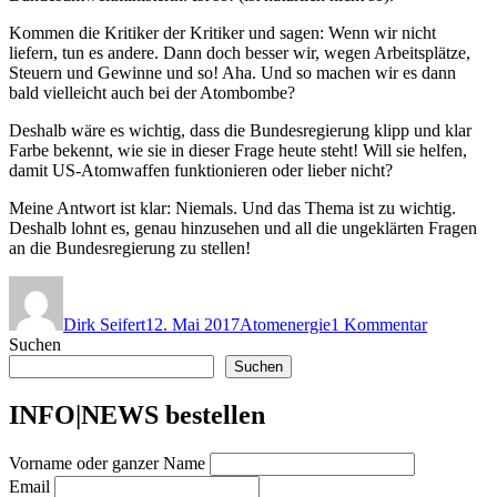
Kommen die Kritiker der Kritiker und sagen: Wenn wir nicht
liefern, tun es andere. Dann doch besser wir, wegen Arbeitsplätze,
Steuern und Gewinne und so! Aha. Und so machen wir es dann
bald vielleicht auch bei der Atombombe?
Deshalb wäre es wichtig, dass die Bundesregierung klipp und klar
Farbe bekennt, wie sie in dieser Frage heute steht! Will sie helfen,
damit US-Atomwaffen funktionieren oder lieber nicht?
Meine Antwort ist klar: Niemals. Und das Thema ist zu wichtig.
Deshalb lohnt es, genau hinzusehen und all die ungeklärten Fragen
an die Bundesregierung zu stellen!
Autor
Veröffentlicht
Kategorien
zu
am
US-
Dirk Seifert
12. Mai 2017
Atomenergie
1 Kommentar
Atombom
Suchen
URENC
und
Suchen
die
Bundesreg
INFO|NEWS bestellen
Atom/Ene
für
Vorname oder ganzer Name
Anfänger
Email