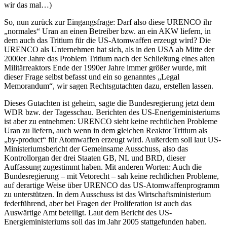
wir das mal…)
So, nun zurück zur Eingangsfrage: Darf also diese URENCO ihr
„normales“ Uran an einen Betreiber bzw. an ein AKW liefern, in
dem auch das Tritium für die US-Atomwaffen erzeugt wird? Die
URENCO als Unternehmen hat sich, als in den USA ab Mitte der
2000er Jahre das Problem Tritium nach der Schließung eines alten
Militärreaktors Ende der 1990er Jahre immer größer wurde, mit
dieser Frage selbst befasst und ein so genanntes „Legal
Memorandum“, wir sagen Rechtsgutachten dazu, erstellen lassen.
Dieses Gutachten ist geheim, sagte die Bundesregierung jetzt dem
WDR bzw. der Tagesschau. Berichten des US-Enerigeministeriums
ist aber zu entnehmen: URENCO sieht keine rechtlichen Probleme
Uran zu liefern, auch wenn in dem gleichen Reaktor Tritium als
„by-product“ für Atomwaffen erzeugt wird. Außerdem soll laut US-
Ministeriumsbericht der Gemeinsame Ausschuss, also das
Kontrollorgan der drei Staaten GB, NL und BRD, dieser
Auffassung zugestimmt haben. Mit anderen Worten: Auch die
Bundesregierung – mit Vetorecht – sah keine rechtlichen Probleme,
auf derartige Weise über URENCO das US-Atomwaffenprogramm
zu unterstützen. In dem Ausschuss ist das Wirtschaftsministerium
federführend, aber bei Fragen der Proliferation ist auch das
Auswärtige Amt beteiligt. Laut dem Bericht des US-
Energieministeriums soll das im Jahr 2005 stattgefunden haben.