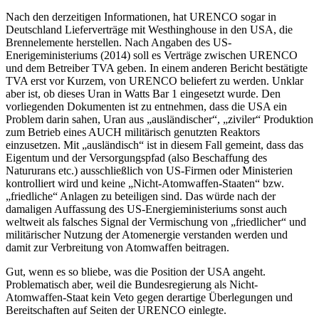
Nach den derzeitigen Informationen, hat URENCO sogar in
Deutschland Lieferverträge mit Westhinghouse in den USA, die
Brennelemente herstellen. Nach Angaben des US-
Enerigeministeriums (2014) soll es Verträge zwischen URENCO
und dem Betreiber TVA geben. In einem anderen Bericht bestätigte
TVA erst vor Kurzem, von URENCO beliefert zu werden. Unklar
aber ist, ob dieses Uran in Watts Bar 1 eingesetzt wurde. Den
vorliegenden Dokumenten ist zu entnehmen, dass die USA ein
Problem darin sahen, Uran aus „ausländischer“, „ziviler“ Produktion
zum Betrieb eines AUCH militärisch genutzten Reaktors
einzusetzen. Mit „ausländisch“ ist in diesem Fall gemeint, dass das
Eigentum und der Versorgungspfad (also Beschaffung des
Natururans etc.) ausschließlich von US-Firmen oder Ministerien
kontrolliert wird und keine „Nicht-Atomwaffen-Staaten“ bzw.
„friedliche“ Anlagen zu beteiligen sind. Das würde nach der
damaligen Auffassung des US-Energieministeriums sonst auch
weltweit als falsches Signal der Vermischung von „friedlicher“ und
militärischer Nutzung der Atomenergie verstanden werden und
damit zur Verbreitung von Atomwaffen beitragen.
Gut, wenn es so bliebe, was die Position der USA angeht.
Problematisch aber, weil die Bundesregierung als Nicht-
Atomwaffen-Staat kein Veto gegen derartige Überlegungen und
Bereitschaften auf Seiten der URENCO einlegte.