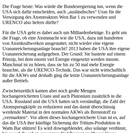
Die Frage heute: Was würde die Bundesregierung tun, wenn die
USA sich dafür entscheiden, auch „ausländisches“ Uran für die
Versorgung des Atomreaktors West Bar 1 zu verwenden und
URENCO also liefern dürfte?
Für die USA geht es dabei auch um Milliardenbeträge. Es geht um
die Frage, ob eine Atommacht wie die USA, dazu mit hunderten
von Atomkraftwerken ausgestattet, nicht wieder eine eigene
Urananreicherungsanlage braucht? 2013 haben die USA ihre eigene
Urananreicherung aufgegeben. Der Grund: Sie basierte auf einem
Prinzip, bei dem enorm viel Energie eingesetzt werden musste.
Manchmal ist zu hören, dass sie bis zu 50 mal mehr Energie
brauchte, als die URENCO-Technik. Das war nicht wirtschaftlich
für die AKWs und deshalb ging die letzte Urananreicherungsanlage
außer Betrieb.
Zwischenzeitlich kamen aber noch große Mengen
hochangereicherten Urans und auch Plutonium zusätzlich in die
USA. Russland und die USA hatten sich verständigt, die Zahl der
Atomsprengköpfe zu reduzieren und das damit überschüssig
werdende Material in den normalen AKWs als Brennstoff zu
„vermarkten“. Vor allem dieses hochangereicherte Uran ist es, auf
das die USA ihre künftige Sicherung der Tritium-Produktion in
Watts Bar stützen! Es wird downgeblendet, also solange verdünnt,