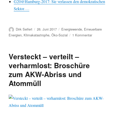
G20@Hamburg-2017: Sie verlassen den demokratischen
Sektor….
Autor
Veröffentlicht
Kategorien
Dirk Seifert
26. Juni 2017
Energiewende
,
Erneuerbare
am
zu
Energien
,
Klimakatastrophe
,
Öko-Sozial
1 Kommentar
G20@Hamburg
„Grundrechte
verteidigen
Versteckt – verteilt –
–
Hamburg
verharmlost: Broschüre
ist
zum AKW-Abriss und
unsere
Stadt“
Atommüll
–
Aufruf
unterstützen!