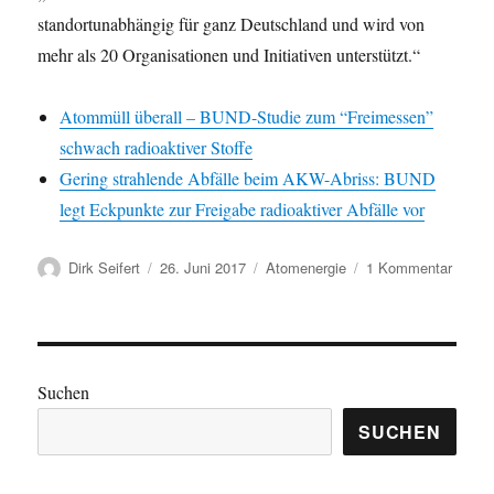
standortunabhängig für ganz Deutschland und wird von
mehr als 20 Organisationen und Initiativen unterstützt.“
Atommüll überall – BUND-Studie zum “Freimessen”
schwach radioaktiver Stoffe
Gering strahlende Abfälle beim AKW-Abriss: BUND
legt Eckpunkte zur Freigabe radioaktiver Abfälle vor
Autor
Veröffentlicht
Kategorien
zu
Dirk Seifert
26. Juni 2017
Atomenergie
1 Kommentar
am
Verste
–
verteil
–
verhar
Suchen
Brosc
zum
SUCHEN
AKW-
Abriss