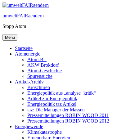
Zum
Inhalt
umweltFAIRaendern
springen
Stopp Atom
Menü
Startseite
Atomenergie
Atom-BT
AKW Brokdorf
Atom-Geschichte
Spurensuche
Artikel-Archiv
Broschüren
Energiepolitik aus „analyse+kritik“
Artikel zur Energiepolitik
Energiepolitik taz Artikel
taz: Die Manager der Massen
Pressemitteilungen ROBIN WOOD 2011
Pressemitteilungen ROBIN WOOD 2012
Energiewende
Klimakatastrophe
Erneuerbare Energien