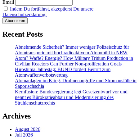
Email
Indem Du fortfährst, akzeptierst Du unsere
Datenschutzerklärung.
Recent Posts
Abnehmende Sicherheit? Immer weniger Polizeischutz für
Atomtransporte mit hochradioaktivem Atommüll in NRW
Atom? Waffe? Energie? How Military Tritium Production in
Civilian Reactors Can Further Non-proliferation Goals
Hiroshima-Jahrestag: BUND fordert Beitritt zum
Atomwaffenverbotsvertrag
Atomanlagen im Krieg: Drohnenangriffe und Stromausfälle in
Saporischschja
Kernfusion: Bundesregierung legt Gesetzentwurf vor und
nennt es Bürokratieabbau und Modernisierung des
Strahlenschutzrechts
Archives
August 2026
Juli 2026