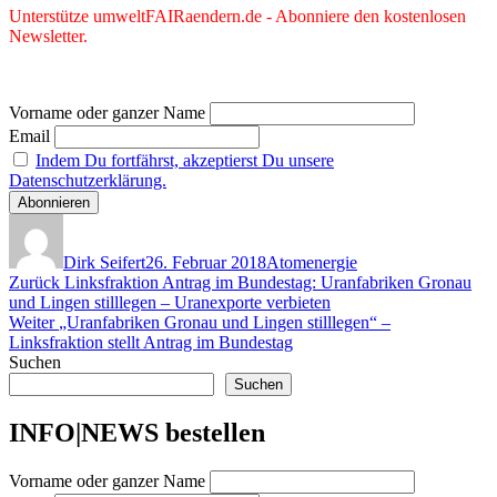
Unterstütze umweltFAIRaendern.de - Abonniere den kostenlosen
Newsletter.
Vorname oder ganzer Name
Email
Indem Du fortfährst, akzeptierst Du unsere
Datenschutzerklärung.
Autor
Veröffentlicht
Kategorien
am
Dirk Seifert
26. Februar 2018
Atomenergie
Beitragsnavigation
Vorheriger
Zurück
Linksfraktion Antrag im Bundestag: Uranfabriken Gronau
Beitrag:
und Lingen stilllegen – Uranexporte verbieten
Nächster
Weiter
„Uranfabriken Gronau und Lingen stilllegen“ –
Beitrag:
Linksfraktion stellt Antrag im Bundestag
Suchen
Suchen
INFO|NEWS bestellen
Vorname oder ganzer Name