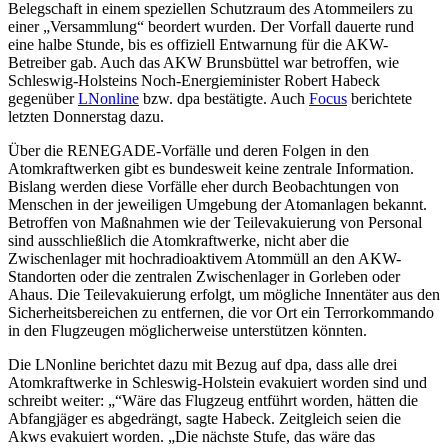
Belegschaft in einem speziellen Schutzraum des Atommeilers zu
einer „Versammlung“ beordert wurden. Der Vorfall dauerte rund
eine halbe Stunde, bis es offiziell Entwarnung für die AKW-
Betreiber gab. Auch das AKW Brunsbüttel war betroffen, wie
Schleswig-Holsteins Noch-Energieminister Robert Habeck
gegenüber
LNonline
bzw. dpa bestätigte. Auch
Focus
berichtete
letzten Donnerstag dazu.
Über die RENEGADE-Vorfälle und deren Folgen in den
Atomkraftwerken gibt es bundesweit keine zentrale Information.
Bislang werden diese Vorfälle eher durch Beobachtungen von
Menschen in der jeweiligen Umgebung der Atomanlagen bekannt.
Betroffen von Maßnahmen wie der Teilevakuierung von Personal
sind ausschließlich die Atomkraftwerke, nicht aber die
Zwischenlager mit hochradioaktivem Atommüll an den AKW-
Standorten oder die zentralen Zwischenlager in Gorleben oder
Ahaus. Die Teilevakuierung erfolgt, um mögliche Innentäter aus den
Sicherheitsbereichen zu entfernen, die vor Ort ein Terrorkommando
in den Flugzeugen möglicherweise unterstützen könnten.
Die LNonline berichtet dazu mit Bezug auf dpa, dass alle drei
Atomkraftwerke in Schleswig-Holstein evakuiert worden sind und
schreibt weiter: „“Wäre das Flugzeug entführt worden, hätten die
Abfangjäger es abgedrängt, sagte Habeck. Zeitgleich seien die
Akws evakuiert worden. „Die nächste Stufe, das wäre das