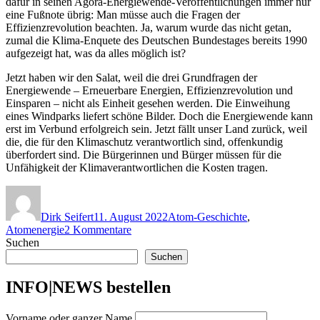
dafür in seinen Agora-Energiewende-Veröffentlichungen immer nur
eine Fußnote übrig: Man müsse auch die Fragen der
Effizienzrevolution beachten. Ja, warum wurde das nicht getan,
zumal die Klima-Enquete des Deutschen Bundestages bereits 1990
aufgezeigt hat, was da alles möglich ist?
Jetzt haben wir den Salat, weil die drei Grundfragen der
Energiewende – Erneuerbare Energien, Effizienzrevolution und
Einsparen – nicht als Einheit gesehen werden. Die Einweihung
eines Windparks liefert schöne Bilder. Doch die Energiewende kann
erst im Verbund erfolgreich sein. Jetzt fällt unser Land zurück, weil
die, die für den Klimaschutz verantwortlich sind, offenkundig
überfordert sind. Die Bürgerinnen und Bürger müssen für die
Unfähigkeit der Klimaverantwortlichen die Kosten tragen.
Autor
Veröffentlicht
Kategorien
am
Dirk Seifert
11. August 2022
Atom-Geschichte
,
zu
Atomenergie
2 Kommentare
Umweltverbände:
Suchen
Atomare
Suchen
Laufzeitverlängerung
ist
INFO|NEWS bestellen
gefährlich
und
Vorname oder ganzer Name
unnötig