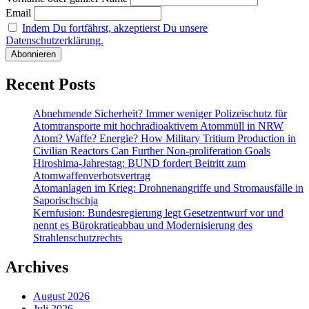
Email
Indem Du fortfährst, akzeptierst Du unsere
Datenschutzerklärung.
Recent Posts
Abnehmende Sicherheit? Immer weniger Polizeischutz für
Atomtransporte mit hochradioaktivem Atommüll in NRW
Atom? Waffe? Energie? How Military Tritium Production in
Civilian Reactors Can Further Non-proliferation Goals
Hiroshima-Jahrestag: BUND fordert Beitritt zum
Atomwaffenverbotsvertrag
Atomanlagen im Krieg: Drohnenangriffe und Stromausfälle in
Saporischschja
Kernfusion: Bundesregierung legt Gesetzentwurf vor und
nennt es Bürokratieabbau und Modernisierung des
Strahlenschutzrechts
Archives
August 2026
Juli 2026