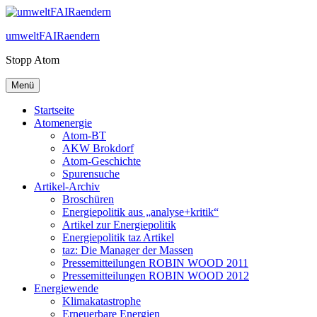
Zum
Inhalt
umweltFAIRaendern
springen
Stopp Atom
Menü
Startseite
Atomenergie
Atom-BT
AKW Brokdorf
Atom-Geschichte
Spurensuche
Artikel-Archiv
Broschüren
Energiepolitik aus „analyse+kritik“
Artikel zur Energiepolitik
Energiepolitik taz Artikel
taz: Die Manager der Massen
Pressemitteilungen ROBIN WOOD 2011
Pressemitteilungen ROBIN WOOD 2012
Energiewende
Klimakatastrophe
Erneuerbare Energien