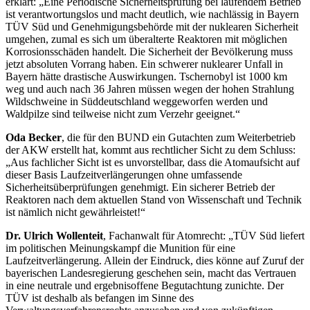
erklärt: „Eine Periodische Sicherheitsprüfung bei laufendem Betrieb
ist verantwortungslos und macht deutlich, wie nachlässig in Bayern
TÜV Süd und Genehmigungsbehörde mit der nuklearen Sicherheit
umgehen, zumal es sich um überalterte Reaktoren mit möglichen
Korrosionsschäden handelt. Die Sicherheit der Bevölkerung muss
jetzt absoluten Vorrang haben. Ein schwerer nuklearer Unfall in
Bayern hätte drastische Auswirkungen. Tschernobyl ist 1000 km
weg und auch nach 36 Jahren müssen wegen der hohen Strahlung
Wildschweine in Süddeutschland weggeworfen werden und
Waldpilze sind teilweise nicht zum Verzehr geeignet.“
Oda Becker
, die für den BUND ein Gutachten zum Weiterbetrieb
der AKW erstellt hat, kommt aus rechtlicher Sicht zu dem Schluss:
„Aus fachlicher Sicht ist es unvorstellbar, dass die Atomaufsicht auf
dieser Basis Laufzeitverlängerungen ohne umfassende
Sicherheitsüberprüfungen genehmigt. Ein sicherer Betrieb der
Reaktoren nach dem aktuellen Stand von Wissenschaft und Technik
ist nämlich nicht gewährleistet!“
Dr. Ulrich Wollenteit
, Fachanwalt für Atomrecht: „TÜV Süd liefert
im politischen Meinungskampf die Munition für eine
Laufzeitverlängerung. Allein der Eindruck, dies könne auf Zuruf der
bayerischen Landesregierung geschehen sein, macht das Vertrauen
in eine neutrale und ergebnisoffene Begutachtung zunichte. Der
TÜV ist deshalb als befangen im Sinne des