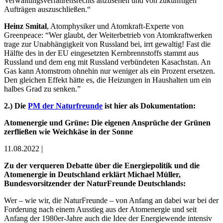
Verwaltungsverfahrensrechts anzusehen und von zukünftigen
Aufträgen auszuschließen.“
Heinz Smital
, Atomphysiker und Atomkraft-Experte von
Greenpeace: “Wer glaubt, der Weiterbetrieb von Atomkraftwerken
trage zur Unabhängigkeit von Russland bei, irrt gewaltig! Fast die
Hälfte des in der EU eingesetzten Kernbrennstoffs stammt aus
Russland und dem eng mit Russland verbündeten Kasachstan. An
Gas kann Atomstrom ohnehin nur weniger als ein Prozent ersetzen.
Den gleichen Effekt hätte es, die Heizungen in Haushalten um ein
halbes Grad zu senken.”
2.) Die
PM der Naturfreunde
ist hier als Dokumentation:
Atomenergie und Grüne: Die eigenen Ansprüche der Grünen
zerfließen wie Weichkäse in der Sonne
11.08.2022
|
Zu der verqueren Debatte über die Energiepolitik und die
Atomenergie in Deutschland erklärt Michael Müller,
Bundesvorsitzender der NaturFreunde Deutschlands:
Wer – wie wir, die NaturFreunde – von Anfang an dabei war bei der
Forderung nach einem Ausstieg aus der Atomenergie und seit
Anfang der 1980er-Jahre auch die Idee der Energiewende intensiv