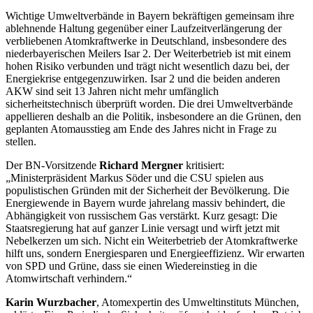
Wichtige Umweltverbände in Bayern bekräftigen gemeinsam ihre
ablehnende Haltung gegenüber einer Laufzeitverlängerung der
verbliebenen Atomkraftwerke in Deutschland, insbesondere des
niederbayerischen Meilers Isar 2. Der Weiterbetrieb ist mit einem
hohen Risiko verbunden und trägt nicht wesentlich dazu bei, der
Energiekrise entgegenzuwirken. Isar 2 und die beiden anderen
AKW sind seit 13 Jahren nicht mehr umfänglich
sicherheitstechnisch überprüft worden. Die drei Umweltverbände
appellieren deshalb an die Politik, insbesondere an die Grünen, den
geplanten Atomausstieg am Ende des Jahres nicht in Frage zu
stellen.
Der BN-Vorsitzende
Richard Mergner
kritisiert:
„Ministerpräsident Markus Söder und die CSU spielen aus
populistischen Gründen mit der Sicherheit der Bevölkerung. Die
Energiewende in Bayern wurde jahrelang massiv behindert, die
Abhängigkeit von russischem Gas verstärkt. Kurz gesagt: Die
Staatsregierung hat auf ganzer Linie versagt und wirft jetzt mit
Nebelkerzen um sich. Nicht ein Weiterbetrieb der Atomkraftwerke
hilft uns, sondern Energiesparen und Energieeffizienz. Wir erwarten
von SPD und Grüne, dass sie einen Wiedereinstieg in die
Atomwirtschaft verhindern.“
Karin Wurzbacher
, Atomexpertin des Umweltinstituts München,