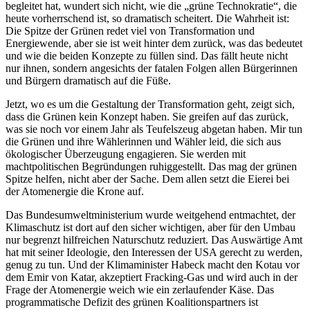
begleitet hat, wundert sich nicht, wie die „grüne Technokratie“, die
heute vorherrschend ist, so dramatisch scheitert. Die Wahrheit ist:
Die Spitze der Grünen redet viel von Transformation und
Energiewende, aber sie ist weit hinter dem zurück, was das bedeutet
und wie die beiden Konzepte zu füllen sind. Das fällt heute nicht
nur ihnen, sondern angesichts der fatalen Folgen allen Bürgerinnen
und Bürgern dramatisch auf die Füße.
Jetzt, wo es um die Gestaltung der Transformation geht, zeigt sich,
dass die Grünen kein Konzept haben. Sie greifen auf das zurück,
was sie noch vor einem Jahr als Teufelszeug abgetan haben. Mir tun
die Grünen und ihre Wählerinnen und Wähler leid, die sich aus
ökologischer Überzeugung engagieren. Sie werden mit
machtpolitischen Begründungen ruhiggestellt. Das mag der grünen
Spitze helfen, nicht aber der Sache. Dem allen setzt die Eierei bei
der Atomenergie die Krone auf.
Das Bundesumweltministerium wurde weitgehend entmachtet, der
Klimaschutz ist dort auf den sicher wichtigen, aber für den Umbau
nur begrenzt hilfreichen Naturschutz reduziert. Das Auswärtige Amt
hat mit seiner Ideologie, den Interessen der USA gerecht zu werden,
genug zu tun. Und der Klimaminister Habeck macht den Kotau vor
dem Emir von Katar, akzeptiert Fracking-Gas und wird auch in der
Frage der Atomenergie weich wie ein zerlaufender Käse. Das
programmatische Defizit des grünen Koalitionspartners ist