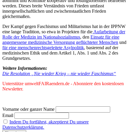
abnimmt und Konflikte kooperativ und lösungsorientiert bearbeitet
werden. Dieses breite Verständnis von Frieden umfasst
innergesellschaftlichen und zwischenstaatlichen Frieden
gleichermaßen.
Der Kampf gegen Faschismus und Militarismus hat in der IPPNW
eine lange Tradition, so etwa in Projekten für die
Aufarbeitung der
Rolle der Medizin im Nationalsozialismus
, den
Einsatz für eine
angemessene medizinische Versorgung geflüchteter Menschen
und
für eine menschenrechtsgeleitete Asylpolitik
, basierend auf der
medizinischen Ethik und dem Artikel 1, Abs. 1 und Abs. 2 des
Grundgesetzes.
Weitere Informationen:
Die Resolution „Nie wieder Krieg – nie wieder Faschismus“
Unterstütze umweltFAIRaendern.de - Abonniere den kostenlosen
Newsletter.
Vorname oder ganzer Name
Email
Indem Du fortfährst, akzeptierst Du unsere
Datenschutzerklärung.