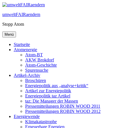
Zum
Inhalt
umweltFAIRaendern
springen
Stopp Atom
Menü
Startseite
Atomenergie
Atom-BT
AKW Brokdorf
Atom-Geschichte
Spurensuche
Artikel-Archiv
Broschüren
Energiepolitik aus „analyse+kritik“
Artikel zur Energiepolitik
Energiepolitik taz Artikel
taz: Die Manager der Massen
Pressemitteilungen ROBIN WOOD 2011
Pressemitteilungen ROBIN WOOD 2012
Energiewende
Klimakatastrophe
Erneuerbare Energien