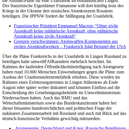
die Ausbau-Pläne für eine Uranfabrik im emsländischen Lingen.
Der französische Eigentümer Framatome will dort künftig trotz des
Kriegs in der Ukraine den russischen Atomkonzern Rosatom
beteiligen. Die IPPNW fordert die Stilllegung der Uranfabrik.
Französischer Präsident Emmanuel Macron: “Ohne zivile
Atomkraft keine militärische Atomkraft, ohne militärische
Atomkraft keine zivile Atomkraft”
Grenzen verschwimmen: Atomwaffen-Komponenten aus
zivilen Atomkraftwerken – Frankreich folgt Beispiel der USA
Über die Pläne Frankreichs in der Uranfabrik in Lingen Russland zu
beteiligen hatte umweltFAIRaendern mehrfach berichtet. Im
Rahmen der laufenden Öffentlichkeitsbeteiligung nach Atomgesetz
haben rund 10.000 Menschen Einwendungen gegen die Pläne zum
Ausbau der Uranbrennelementefabrik erhoben. Diese werden im
Rahmen eines Erörterungstermins in Lingen frühestens ab Ende
August oder später weiter diskutiert und könnten Einfluss auf die
Entscheidung der Genehmigungsbehörde im Umweltministerium
Niedersachsen haben. Auch das BMU und das
Wirtschaftsministerium sowie das Bundeskanzleramt haben bei
dieser brisanten bundesrechtlichen und politischen Frage der
nuklearen Zusammenarbeit mit Russland und auch mit Blick auf das
deutsch-französische Verhältnis gewichtig mitzureden.
Atomenergie, Deutschland und Krieg: Russische Beteiligung