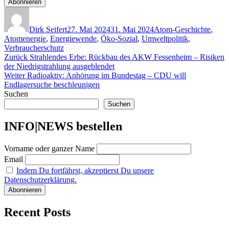
Autor
Veröffentlicht
Kategorien
am
Dirk Seifert
27. Mai 2024
31. Mai 2024
Atom-Geschichte
,
Atomenergie
,
Energiewende
,
Öko-Sozial
,
Umweltpolitik
,
Verbraucherschutz
Beitragsnavigation
Vorheriger
Zurück
Strahlendes Erbe: Rückbau des AKW Fessenheim – Risiken
Beitrag:
der Niedrigstrahlung ausgeblendet
Nächster
Weiter
Radioaktiv: Anhörung im Bundestag – CDU will
Beitrag:
Endlagersuche beschleunigen
Suchen
Suchen
INFO|NEWS bestellen
Vorname oder ganzer Name
Email
Indem Du fortfährst, akzeptierst Du unsere
Datenschutzerklärung.
Recent Posts