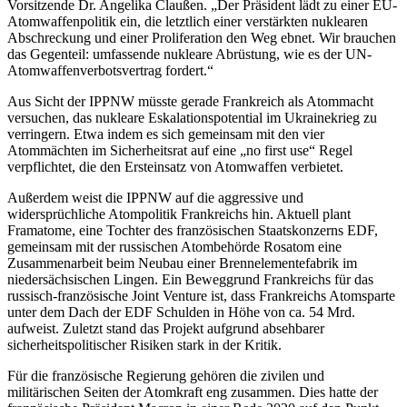
Vorsitzende Dr. Angelika Claußen. „Der Präsident lädt zu einer EU-
Atomwaffenpolitik ein, die letztlich einer verstärkten nuklearen
Abschreckung und einer Proliferation den Weg ebnet. Wir brauchen
das Gegenteil: umfassende nukleare Abrüstung, wie es der UN-
Atomwaffenverbotsvertrag fordert.“
Aus Sicht der IPPNW müsste gerade Frankreich als Atommacht
versuchen, das nukleare Eskalationspotential im Ukrainekrieg zu
verringern. Etwa indem es sich gemeinsam mit den vier
Atommächten im Sicherheitsrat auf eine „no first use“ Regel
verpflichtet, die den Ersteinsatz von Atomwaffen verbietet.
Außerdem weist die IPPNW auf die aggressive und
widersprüchliche Atompolitik Frankreichs hin. Aktuell plant
Framatome, eine Tochter des französischen Staatskonzerns EDF,
gemeinsam mit der russischen Atombehörde Rosatom eine
Zusammenarbeit beim Neubau einer Brennelementefabrik im
niedersächsischen Lingen. Ein Beweggrund Frankreichs für das
russisch-französische Joint Venture ist, dass Frankreichs Atomsparte
unter dem Dach der EDF Schulden in Höhe von ca. 54 Mrd.
aufweist. Zuletzt stand das Projekt aufgrund absehbarer
sicherheitspolitischer Risiken stark in der Kritik.
Für die französische Regierung gehören die zivilen und
militärischen Seiten der Atomkraft eng zusammen. Dies hatte der