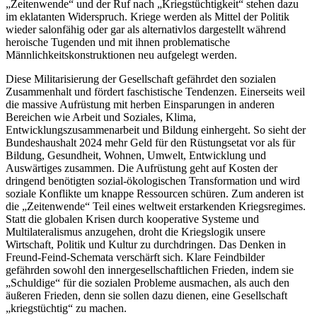
„Zeitenwende“ und der Ruf nach „Kriegstüchtigkeit“ stehen dazu
im eklatanten Widerspruch. Kriege werden als Mittel der Politik
wieder salonfähig oder gar als alternativlos dargestellt während
heroische Tugenden und mit ihnen problematische
Männlichkeitskonstruktionen neu aufgelegt werden.
Diese Militarisierung der Gesellschaft gefährdet den sozialen
Zusammenhalt und fördert faschistische Tendenzen. Einerseits weil
die massive Aufrüstung mit herben Einsparungen in anderen
Bereichen wie Arbeit und Soziales, Klima,
Entwicklungszusammenarbeit und Bildung einhergeht. So sieht der
Bundeshaushalt 2024 mehr Geld für den Rüstungsetat vor als für
Bildung, Gesundheit, Wohnen, Umwelt, Entwicklung und
Auswärtiges zusammen. Die Aufrüstung geht auf Kosten der
dringend benötigten sozial-ökologischen Transformation und wird
soziale Konflikte um knappe Ressourcen schüren. Zum anderen ist
die „Zeitenwende“ Teil eines weltweit erstarkenden Kriegsregimes.
Statt die globalen Krisen durch kooperative Systeme und
Multilateralismus anzugehen, droht die Kriegslogik unsere
Wirtschaft, Politik und Kultur zu durchdringen. Das Denken in
Freund-Feind-Schemata verschärft sich. Klare Feindbilder
gefährden sowohl den innergesellschaftlichen Frieden, indem sie
„Schuldige“ für die sozialen Probleme ausmachen, als auch den
äußeren Frieden, denn sie sollen dazu dienen, eine Gesellschaft
„kriegstüchtig“ zu machen.