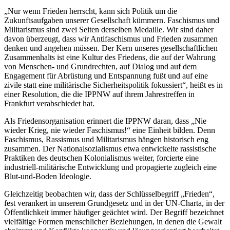
„Nur wenn Frieden herrscht, kann sich Politik um die
Zukunftsaufgaben unserer Gesellschaft kümmern. Faschismus und
Militarismus sind zwei Seiten derselben Medaille. Wir sind daher
davon überzeugt, dass wir Antifaschismus und Frieden zusammen
denken und angehen müssen. Der Kern unseres gesellschaftlichen
Zusammenhalts ist eine Kultur des Friedens, die auf der Wahrung
von Menschen- und Grundrechten, auf Dialog und auf dem
Engagement für Abrüstung und Entspannung fußt und auf eine
zivile statt eine militärische Sicherheitspolitik fokussiert“, heißt es in
einer Resolution, die die IPPNW auf ihrem Jahrestreffen in
Frankfurt verabschiedet hat.
Als Friedensorganisation erinnert die IPPNW daran, dass „Nie
wieder Krieg, nie wieder Faschismus!“ eine Einheit bilden. Denn
Faschismus, Rassismus und Militarismus hängen historisch eng
zusammen. Der Nationalsozialismus etwa entwickelte rassistische
Praktiken des deutschen Kolonialismus weiter, forcierte eine
industriell-militärische Entwicklung und propagierte zugleich eine
Blut-und-Boden Ideologie.
Gleichzeitig beobachten wir, dass der Schlüsselbegriff „Frieden“,
fest verankert in unserem Grundgesetz und in der UN-Charta, in der
Öffentlichkeit immer häufiger geächtet wird. Der Begriff bezeichnet
vielfältige Formen menschlicher Beziehungen, in denen die Gewalt