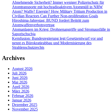
Abnehmende Sicherheit? Immer weniger Polizeischutz für
Atomtransporte mit hochradioaktivem Atommüll in NRW
Atom? Waffe? Energie? How Military Tritium Production in
Civilian Reactors Can Further Non-proliferation Goals
Hiroshima-Jahrestag: BUND fordert Beitritt zum
Atomwaffenverbotsvertrag
Atomanlagen im Krieg: Drohnenangriffe und Stromausfälle in
Saporischschja
Kernfusion: Bundesregierung legt Gesetzentwurf vor und
nennt es Bürokratieabbau und Modernisierung des
Strahlenschutzrechts
Archives
August 2026
Juli 2026
Juni 2026
Mai 2026
April 2026
März 2026
Februar 2026
Januar 2026
Dezember 2025
November 2025