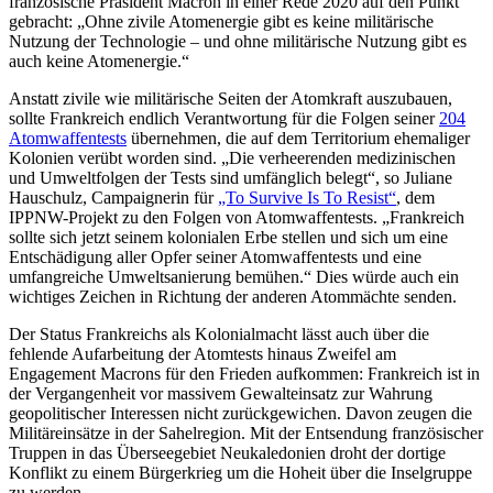
französische Präsident Macron in einer Rede 2020 auf den Punkt
gebracht: „Ohne zivile Atomenergie gibt es keine militärische
Nutzung der Technologie – und ohne militärische Nutzung gibt es
auch keine Atomenergie.“
Anstatt zivile wie militärische Seiten der Atomkraft auszubauen,
sollte Frankreich endlich Verantwortung für die Folgen seiner
204
Atomwaffentests
übernehmen, die auf dem Territorium ehemaliger
Kolonien verübt worden sind. „Die verheerenden medizinischen
und Umweltfolgen der Tests sind umfänglich belegt“, so Juliane
Hauschulz, Campaignerin für
„To Survive Is To Resist“
, dem
IPPNW-Projekt zu den Folgen von Atomwaffentests. „Frankreich
sollte sich jetzt seinem kolonialen Erbe stellen und sich um eine
Entschädigung aller Opfer seiner Atomwaffentests und eine
umfangreiche Umweltsanierung bemühen.“ Dies würde auch ein
wichtiges Zeichen in Richtung der anderen Atommächte senden.
Der Status Frankreichs als Kolonialmacht lässt auch über die
fehlende Aufarbeitung der Atomtests hinaus Zweifel am
Engagement Macrons für den Frieden aufkommen: Frankreich ist in
der Vergangenheit vor massivem Gewalteinsatz zur Wahrung
geopolitischer Interessen nicht zurückgewichen. Davon zeugen die
Militäreinsätze in der Sahelregion. Mit der Entsendung französischer
Truppen in das Überseegebiet Neukaledonien droht der dortige
Konflikt zu einem Bürgerkrieg um die Hoheit über die Inselgruppe
zu werden.