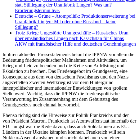
statt Stilllegung der Uranfabrik Lingen? Was tun?
Erörterungstermin live.
Deutsche – Grüne – Atompolitik: Produktionserweiterung bei
Uranfabrik Lingen: Mit oder ohne Russland – keine
Stilllegung?
Trotz Krieg: Ungestörte Urangeschäfte – Russisches Uran
über emsländisches Lingen nach Kasachstan für Chinas
AKW mit französischer Hilfe und deutschen Genehmigungen
In ihren aktuellen Pressestatements betont die IPPNW vor allem die
Bedeutung friedenspolitischer Maßnahmen und Aktivitäten, um
Krieg und Leid zu beenden und die Kette von Aufrüstung und
Eskalation zu brechen. Das Friedensgebot im Grundgesetz, eine
Konsequenz aus dem von deutschem Faschismus und den Nazis
angezettelten Zweiten Weltkrieg ist vor dem Hintergrund
innenpolitischer und internationaler Entwicklungen von großem
Stellenwert. Wichtig, dass die IPPNW die friedenspolitische
Verantwortung im Zusammenhang mit dem Geburtstag des
Grundgesetzes noch einmal hervorhebt.
Ebenso richtig sind die Hinweise zur Politik Frankreichs und der
von Präsident Macron. Frankreich ist Atomwaffenstaat innerhalb der
EU. Jüngst war die Rede davon, dass auch Soldat:innen aus EU-
Ländern in der Ukraine kämpfen könnten. Frankreich will sein
Nuklear-Arsenal ausbauen und spricht dabei auch von einer