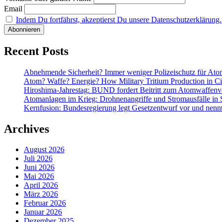
Email
Indem Du fortfährst, akzeptierst Du unsere Datenschutzerklärung.
Recent Posts
Abnehmende Sicherheit? Immer weniger Polizeischutz für At
Atom? Waffe? Energie? How Military Tritium Production in Civ
Hiroshima-Jahrestag: BUND fordert Beitritt zum Atomwaffenve
Atomanlagen im Krieg: Drohnenangriffe und Stromausfälle in 
Kernfusion: Bundesregierung legt Gesetzentwurf vor und nennt
Archives
August 2026
Juli 2026
Juni 2026
Mai 2026
April 2026
März 2026
Februar 2026
Januar 2026
Dezember 2025