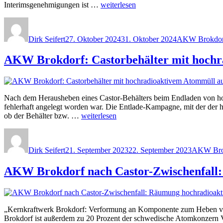
Brokdorf:
„AKW
Interimsgenehmigungen ist …
weiterlesen
Läuft“
Brokdorf:
Autor
Veröffentlicht
Kategorien
Stilllegung
am
und
Dirk Seifert
27. Oktober 2024
31. Oktober 2024
AKW Brokdor
Rückbau
sind
AKW Brokdorf: Castorbehälter mit hochr
endlich
genehmigt“
Nach dem Herausheben eines Castor-Behälters beim Endladen von ho
fehlerhaft angelegt worden war. Die Entlade-Kampagne, mit der der
„AKW
ob der Behälter bzw. …
weiterlesen
Brokdorf:
Autor
Veröffentlicht
Kategorie
Castorbehälter
am
mit
Dirk Seifert
21. September 2023
22. September 2023
AKW Bro
hochradioaktivem
Atommüll
AKW Brokdorf nach Castor-Zwischenfall:
ausgeschleust“
„Kernkraftwerk Brokdorf: Verformung an Komponente zum Heben von
Brokdorf ist außerdem zu 20 Prozent der schwedische Atomkonzern Vat