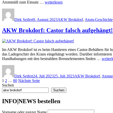
„AKW
Atommüll zum Einsatz …
weiterlesen
Brokdorf
Autor
Veröffentlicht
Kategorien
nach
am
Castor-
Dirk Seifert
9. August 2023
AKW Brokdorf
,
Atom-Geschichte
Zwischenfall:
Räumung
AKW Brokdorf: Castor falsch aufgehängt!
hochradioaktiver
Brennelemente
vorerst
gestoppt“
Im AKW Brokdorf ist es beim Hantieren eines Castor-Behälters für h
das Ladegeschirr des Krans eingehängt worden. Darüber informieren d
„AKW
Handhabungen mit den bestrahlten Brennelementen finden …
weiter
Brokdo
Autor
Veröffentlicht
Kategorien
Castor
am
falsch
Dirk Seifert
24. Juli 2023
25. Juli 2023
AKW Brokdorf
,
Atomen
aufgeh
Seitennummerierung
Seite
Seite
Seite
1
2
…
80
Nächste Seite
Suchen
der
Suchen
Beiträge
INFO|NEWS bestellen
Vorname oder ganzer Name