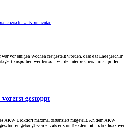
zu
AKW
braucherschutz
1 Kommentar
Brokdorf:
Stilllegung
und
Rückbau
sind
endlich
genehmigt
r vor einigen Wochen festgestellt worden, dass das Ladegeschirr
ger transportiert werden soll, wurde unterbrochen, um zu prüfen,
vorerst gestoppt
es AKW Brokdorf maximal distanziert mitgeteilt. An dem AKW
egeschirr eingehängt worden, als er zum Beladen mit hochradioaktiven