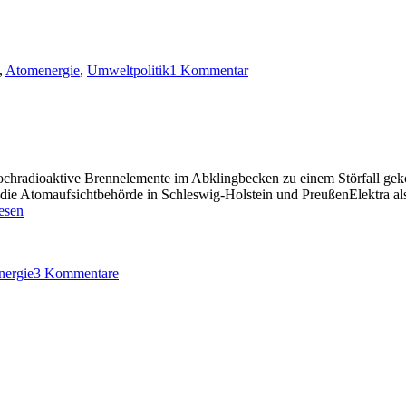
zu
AKW
,
Atomenergie
,
Umweltpolitik
1 Kommentar
Brokdorf
nach
Castor-
Zwischenfall:
Räumung
hochradioaktiver
Brennelemente
ochradioaktive Brennelemente im Abklingbecken zu einem Störfall gek
vorerst
ie Atomaufsichtbehörde in Schleswig-Holstein und PreußenElektra als 
gestoppt
lesen
rf:
zu
AKW
ergie
3 Kommentare
Brokdorf:
ängt!“
Castor
falsch
aufgehängt!