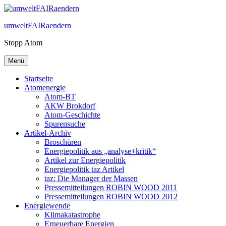
Zum
Inhalt
umweltFAIRaendern
springen
Stopp Atom
Menü
Startseite
Atomenergie
Atom-BT
AKW Brokdorf
Atom-Geschichte
Spurensuche
Artikel-Archiv
Broschüren
Energiepolitik aus „analyse+kritik“
Artikel zur Energiepolitik
Energiepolitik taz Artikel
taz: Die Manager der Massen
Pressemitteilungen ROBIN WOOD 2011
Pressemitteilungen ROBIN WOOD 2012
Energiewende
Klimakatastrophe
Erneuerbare Energien