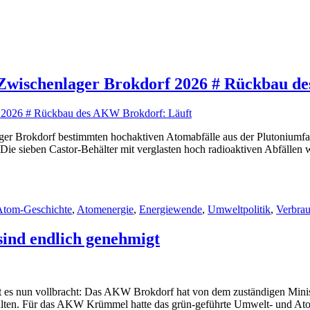
 Zwischenlager Brokdorf 2026 # Rückbau d
ager Brokdorf bestimmten hochaktiven Atomabfälle aus der Plutoniumfabr
) Die sieben Castor-Behälter mit verglasten hoch radioaktiven Abfälle
Atom-Geschichte
,
Atomenergie
,
Energiewende
,
Umweltpolitik
,
Verbrau
ind endlich genehmigt
at es nun vollbracht: Das AKW Brokdorf hat von dem zuständigen Minist
alten. Für das AKW Krümmel hatte das grün-geführte Umwelt- und Ato