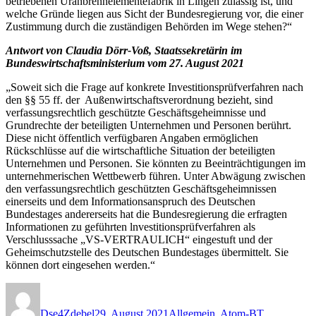
betriebenen Uranbrennelementefabrik in Lingen zulässig ist, und
welche Gründe liegen aus Sicht der Bundesregierung vor, die einer
Zustimmung durch die zuständigen Behörden im Wege stehen?“
Antwort von Claudia Dörr-Voß, Staatssekretärin im
Bundeswirtschaftsministerium vom 27. August 2021
„Soweit sich die Frage auf konkrete Investitionsprüfverfahren nach
den §§ 55 ff. der Außenwirtschaftsverordnung bezieht, sind
verfassungsrechtlich geschützte Geschäftsgeheimnisse und
Grundrechte der beteiligten Unternehmen und Personen berührt.
Diese nicht öffentlich verfügbaren Angaben ermöglichen
Rückschlüsse auf die wirtschaftliche Situation der beteiligten
Unternehmen und Personen. Sie könnten zu Beeinträchtigungen im
unternehmerischen Wettbewerb führen. Unter Abwägung zwischen
den verfassungsrechtlich geschützten Geschäftsgeheimnissen
einerseits und dem Informationsanspruch des Deutschen
Bundestages andererseits hat die Bundesregierung die erfragten
Informationen zu geführten lnvestitionsprüfverfahren als
Verschlusssache „VS-VERTRAULICH“ eingestuft und der
Geheimschutzstelle des Deutschen Bundestages übermittelt. Sie
können dort eingesehen werden.“
Autor
Veröffentlicht
Kategorien
am
Dse4Zdebel
29. August 2021
Allgemein
,
Atom-BT
,