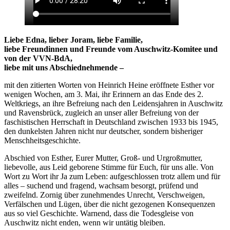
Liebe Edna, lieber Joram, liebe Familie,
liebe Freundinnen und Freunde vom Auschwitz-Komitee und
von der VVN-BdA,
liebe mit uns Abschiednehmende –
mit den zitierten Worten von Heinrich Heine eröffnete Esther vor
wenigen Wochen, am 3. Mai, ihr Erinnern an das Ende des 2.
Weltkriegs, an ihre Befreiung nach den Leidensjahren in Auschwitz
und Ravensbrück, zugleich an unser aller Befreiung von der
faschistischen Herrschaft in Deutschland zwischen 1933 bis 1945,
den dunkelsten Jahren nicht nur deutscher, sondern bisheriger
Menschheitsgeschichte.
Abschied von Esther, Eurer Mutter, Groß- und Urgroßmutter,
liebevolle, aus Leid geborene Stimme für Euch, für uns alle. Von
Wort zu Wort ihr Ja zum Leben: aufgeschlossen trotz allem und für
alles – suchend und fragend, wachsam besorgt, prüfend und
zweifelnd. Zornig über zunehmendes Unrecht, Verschweigen,
Verfälschen und Lügen, über die nicht gezogenen Konsequenzen
aus so viel Geschichte. Warnend, dass die Todesgleise von
Auschwitz nicht enden, wenn wir untätig bleiben.