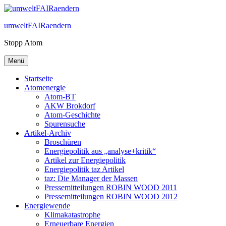
Zum
Inhalt
umweltFAIRaendern
springen
Stopp Atom
Menü
Startseite
Atomenergie
Atom-BT
AKW Brokdorf
Atom-Geschichte
Spurensuche
Artikel-Archiv
Broschüren
Energiepolitik aus „analyse+kritik“
Artikel zur Energiepolitik
Energiepolitik taz Artikel
taz: Die Manager der Massen
Pressemitteilungen ROBIN WOOD 2011
Pressemitteilungen ROBIN WOOD 2012
Energiewende
Klimakatastrophe
Erneuerbare Energien