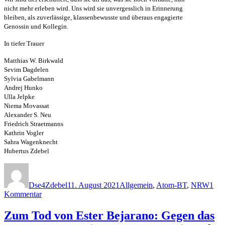
nicht mehr erleben wird. Uns wird sie unvergesslich in Erinnerung
bleiben, als zuverlässige, klassenbewusste und überaus engagierte
Genossin und Kollegin.
In tiefer Trauer
Matthias W. Birkwald
Sevim Dagdelen
Sylvia Gabelmann
Andrej Hunko
Ulla Jelpke
Niema Movassat
Alexander S. Neu
Friedrich Straetmanns
Kathrin Vogler
Sahra Wagenknecht
Hubertus Zdebel
Autor
Veröffentlicht
Kategorien
am
Dse4Zdebel
11. August 2021
Allgemein
,
Atom-BT
,
NRW
1
zu
Kommentar
Trauer
um
Zum Tod von Ester Bejarano: Gegen das
Ingrid