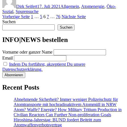
am
Dirk Seifert
17. Juli 2021
Allgemein
,
Atomenergie
,
Öko-
Sozial
,
Spurensuche
Seitennummerierung
Seite
Seite
Seite
Seite
Seite
Vorherige Seite
1
…
5
6
7
…
76
Nächste Seite
Suchen
der
Suchen
Beiträge
INFO|NEWS bestellen
Vorname oder ganzer Name
Email
Indem Du fortfährst, akzeptierst Du unsere
Datenschutzerklärung.
Recent Posts
Abnehmende Sicherheit? Immer weniger Polizeischutz für
Atomtransporte mit hochradioaktivem Atommüll in NRW
Atom? Waffe? Energie? How Military Tritium Production in
Civilian Reactors Can Further Non-proliferation Goals
Hiroshima-Jahrestag: BUND fordert Beitritt zum
Atomwaffenverbotsvertrag