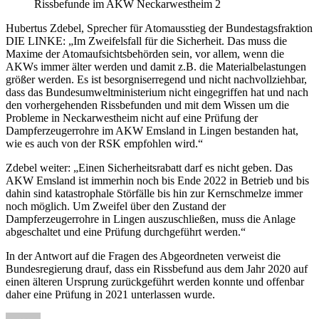
Rissbefunde im AKW Neckarwestheim 2
Hubertus Zdebel, Sprecher für Atomausstieg der Bundestagsfraktion
DIE LINKE: „Im Zweifelsfall für die Sicherheit. Das muss die
Maxime der Atomaufsichtsbehörden sein, vor allem, wenn die
AKWs immer älter werden und damit z.B. die Materialbelastungen
größer werden. Es ist besorgniserregend und nicht nachvollziehbar,
dass das Bundesumweltministerium nicht eingegriffen hat und nach
den vorhergehenden Rissbefunden und mit dem Wissen um die
Probleme in Neckarwestheim nicht auf eine Prüfung der
Dampferzeugerrohre im AKW Emsland in Lingen bestanden hat,
wie es auch von der RSK empfohlen wird.“
Zdebel weiter: „Einen Sicherheitsrabatt darf es nicht geben. Das
AKW Emsland ist immerhin noch bis Ende 2022 in Betrieb und bis
dahin sind katastrophale Störfälle bis hin zur Kernschmelze immer
noch möglich. Um Zweifel über den Zustand der
Dampferzeugerrohre in Lingen auszuschließen, muss die Anlage
abgeschaltet und eine Prüfung durchgeführt werden.“
In der Antwort auf die Fragen des Abgeordneten verweist die
Bundesregierung drauf, dass ein Rissbefund aus dem Jahr 2020 auf
einen älteren Ursprung zurückgeführt werden konnte und offenbar
daher eine Prüfung in 2021 unterlassen wurde.
Autor
Veröffentlicht
Kategorien