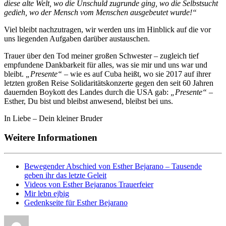
diese alte Welt, wo die Unschuld zugrunde ging, wo die Selbstsucht
gedieh, wo der Mensch vom Menschen ausgebeutet wurde!“
Viel bleibt nachzutragen, wir werden uns im Hinblick auf die vor
uns liegenden Aufgaben darüber austauschen.
Trauer über den Tod meiner großen Schwester – zugleich tief
empfundene Dankbarkeit für alles, was sie mir und uns war und
bleibt.
„Presente“
– wie es auf Cuba heißt, wo sie 2017 auf ihrer
letzten großen Reise Solidaritätskonzerte gegen den seit 60 Jahren
dauernden Boykott des Landes durch die USA gab:
„Presente“
–
Esther, Du bist und bleibst anwesend, bleibst bei uns.
In Liebe – Dein kleiner Bruder
Weitere Informationen
Bewegender Abschied von Esther Bejarano – Tausende
geben ihr das letzte Geleit
Videos von Esther Bejaranos Trauerfeier
Mir lebn ejbig
Gedenkseite für Esther Bejarano
Autor
Veröffentlicht
Kategorien