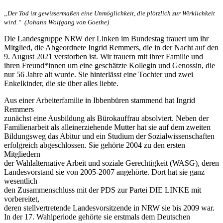
„Der Tod ist gewissermaßen eine Unmöglichkeit, die plötzlich zur Wirklichkeit
wird.“ (Johann Wolfgang von Goethe)
Die Landesgruppe NRW der Linken im Bundestag trauert um ihr
Mitglied, die Abgeordnete Ingrid Remmers, die in der Nacht auf den
9. August 2021 verstorben ist. Wir trauern mit ihrer Familie und
ihren Freund*innen um eine geschätzte Kollegin und Genossin, die
nur 56 Jahre alt wurde. Sie hinterlässt eine Tochter und zwei
Enkelkinder, die sie über alles liebte.
Aus einer Arbeiterfamilie in Ibbenbüren stammend hat Ingrid
Remmers
zunächst eine Ausbildung als Bürokauffrau absolviert. Neben der
Familienarbeit als alleinerziehende Mutter hat sie auf dem zweiten
Bildungsweg das Abitur und ein Studium der Sozialwissenschaften
erfolgreich abgeschlossen. Sie gehörte 2004 zu den ersten
Mitgliedern
der Wahlalternative Arbeit und soziale Gerechtigkeit (WASG), deren
Landesvorstand sie von 2005-2007 angehörte. Dort hat sie ganz
wesentlich
den Zusammenschluss mit der PDS zur Partei DIE LINKE mit
vorbereitet,
deren stellvertretende Landesvorsitzende in NRW sie bis 2009 war.
In der 17. Wahlperiode gehörte sie erstmals dem Deutschen