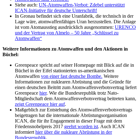
Siehe auch:
UN-Atomwaffen-Verbot: Zdebel unterstützt
ICAN-Initiative für deutsche Unterschrift!
In Gronau befindet sich eine Uranfabrik, die technisch in der
Lage wäre, atomwaffenfähiges Uran herzustellen. Die Anlage
ist vom Atomausstieg ausdrücklich ausgenommen:
URENCO
und der Vertrag von Almelo – 50 Jahre „Schlüssel zu
Atomwaffen“
Weitere Informationen zu Atomwaffen und den Aktionen in
Büchel:
Greenpeace spricht auf seiner Homepage mit Blick auf die in
Büchel in der Eifel stationierten us-amerikanischen
Atomwaffen
von einer fast deutsche Bombe.
Weitere
Informationen zur nuklearen Abrüstung und die Gründe für
einen deutschen Beitritt zum Atomwaffenverbotsvertrag liefert
Greenpeace
hier
. Wie die Bundesrepublik trotz Nato-
Mitgliedschaft dem Atomwaffenverbotsvertrag beitreten kann,
zeigt Greenpeace hier auf
.
Maßgeblich zur Entstehung des Atomwaffenverbotsvertrags
beigetragen hat die internationale Abrüstungsorganisation
ICAN, die für ihr Engagement in dieser Frage mit dem
Friedensnobelpreis 2017
geehrt worden ist
. Auch ICAN
informiert
hier über die nukleare Abrüstung in der
Bundesrepublik
.