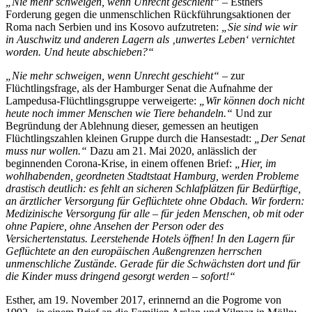
„Nie mehr schweigen, wenn Unrecht geschieht“
– Esthers
Forderung gegen die unmenschlichen Rückführungsaktionen der
Roma nach Serbien und ins Kosovo aufzutreten:
„Sie sind wie wir
in Auschwitz und anderen Lagern als ‚unwertes Leben‘ vernichtet
worden. Und heute abschieben?“
„Nie mehr schweigen, wenn Unrecht geschieht“
– zur
Flüchtlingsfrage, als der Hamburger Senat die Aufnahme der
Lampedusa-Flüchtlingsgruppe verweigerte:
„Wir können doch nicht
heute noch immer Menschen wie Tiere behandeln.“
Und zur
Begründung der Ablehnung dieser, gemessen an heutigen
Flüchtlingszahlen kleinen Gruppe durch die Hansestadt:
„Der Senat
muss nur wollen.“
Dazu am 21. Mai 2020, anlässlich der
beginnenden Corona-Krise, in einem offenen Brief:
„Hier, im
wohlhabenden, geordneten Stadtstaat Hamburg, werden Probleme
drastisch deutlich: es fehlt an sicheren Schlafplätzen für Bedürftige,
an ärztlicher Versorgung für Geflüchtete ohne Obdach. Wir fordern:
Medizinische Versorgung für alle – für jeden Menschen, ob mit oder
ohne Papiere, ohne Ansehen der Person oder des
Versichertenstatus. Leerstehende Hotels öffnen! In den Lagern für
Geflüchtete an den europäischen Außengrenzen herrschen
unmenschliche Zustände. Gerade für die Schwächsten dort und für
die Kinder muss dringend gesorgt werden – sofort!“
Esther, am 19. November 2017, erinnernd an die Pogrome von