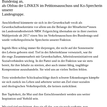
Bundestag an,
als Obfrau der LINKEN im Petitionsausschuss und Ko-Sprecherin
unserer
Landesgruppe.
Anschließend kümmerte sie sich in der Gewerkschaft ver.di als
Gewerkschaftssekretärin vor allem um die Belange der Mitarbeiter*innen
im Landesstraßenbetrieb NRW. Folgerichtig übernahm sie in ihrer zweiten
Wahlperiode ab 2017 einen Sitz im Verkehrsausschuss des Bundestags und
wurde verkehrspolitische Sprecherin unserer Fraktion.
Ingrids Herz schlug immer für diejenigen, die nicht auf der Sonnenseite
des Lebens geboren sind. Tief in der Arbeiterklasse verwurzelt, war ihr
die enge Zusammenarbeit mit Gewerkschaften, Arbeitsloseninitiativen und
Sozialverbänden wichtig. In der Partei und in der Fraktion war sie stets
bereit, für ihre Inhalte zu streiten, aber auch immer fähig, tragfähige
Kompromisse auszuhandeln. Sie wird uns an vielen Stellen fehlen.
Trotz wiederholter Schicksalsschläge durch schwere Erkrankungen kämpfte
sie sich zurück ins Leben und arbeitete weiter am Ziel einer sozialen
und ökologischen Verkehrspolitik, die keinen zurücklässt.
Ihre Tapferkeit, ihr Mut und ihre Entschlossenheit werden uns weiter
Inspiration und Vorbild sein.
Wir sind tief erschüttert, dass sie all das, was sie noch vorhatte, nun