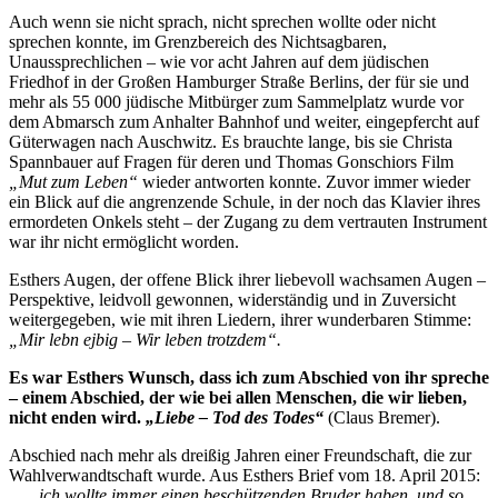
Auch wenn sie nicht sprach, nicht sprechen wollte oder nicht
sprechen konnte, im Grenzbereich des Nichtsagbaren,
Unaussprechlichen – wie vor acht Jahren auf dem jüdischen
Friedhof in der Großen Hamburger Straße Berlins, der für sie und
mehr als 55 000 jüdische Mitbürger zum Sammelplatz wurde vor
dem Abmarsch zum Anhalter Bahnhof und weiter, eingepfercht auf
Güterwagen nach Auschwitz. Es brauchte lange, bis sie Christa
Spannbauer auf Fragen für deren und Thomas Gonschiors Film
„Mut zum Leben“
wieder antworten konnte. Zuvor immer wieder
ein Blick auf die angrenzende Schule, in der noch das Klavier ihres
ermordeten Onkels steht – der Zugang zu dem vertrauten Instrument
war ihr nicht ermöglicht worden.
Esthers Augen, der offene Blick ihrer liebevoll wachsamen Augen –
Perspektive, leidvoll gewonnen, widerständig und in Zuversicht
weitergegeben, wie mit ihren Liedern, ihrer wunderbaren Stimme:
„Mir lebn ejbig – Wir leben trotzdem“.
Es war Esthers Wunsch, dass ich zum Abschied von ihr spreche
– einem Abschied, der wie bei allen Menschen, die wir lieben,
nicht enden wird.
„Liebe – Tod des Todes“
(Claus Bremer).
Abschied nach mehr als dreißig Jahren einer Freundschaft, die zur
Wahlverwandtschaft wurde. Aus Esthers Brief vom 18. April 2015:
„… ich wollte immer einen beschützenden Bruder haben, und so