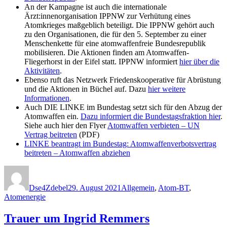
An der Kampagne ist auch die internationale
Ärzt:innenorganisation IPPNW zur Verhütung eines
Atomkrieges maßgeblich beteiligt. Die IPPNW gehört auch
zu den Organisationen, die für den 5. September zu einer
Menschenkette für eine atomwaffenfreie Bundesrepublik
mobilisieren. Die Aktionen finden am Atomwaffen-
Fliegerhorst in der Eifel statt. IPPNW informiert
hier über die
Aktivitäten
.
Ebenso ruft das Netzwerk Friedenskooperative für Abrüstung
und die Aktionen in Büchel auf. Dazu
hier weitere
Informationen
.
Auch DIE LINKE im Bundestag setzt sich für den Abzug der
Atomwaffen ein.
Dazu informiert die Bundestagsfraktion hier
.
Siehe auch hier den Flyer
Atomwaffen verbieten – UN
Vertrag beitreten
(PDF)
LINKE beantragt im Bundestag: Atomwaffenverbotsvertrag
beitreten – Atomwaffen abziehen
Autor
Veröffentlicht
Kategorien
am
Dse4Zdebel
29. August 2021
Allgemein
,
Atom-BT
,
Atomenergie
Trauer um Ingrid Remmers