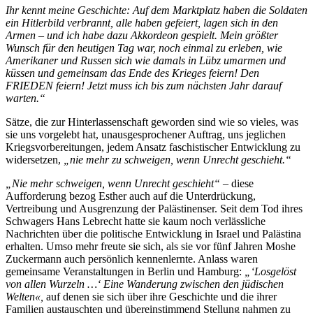
Ihr kennt meine Geschichte: Auf dem Marktplatz haben die Soldaten
ein Hitlerbild verbrannt, alle haben gefeiert, lagen sich in den
Armen – und ich habe dazu Akkordeon gespielt. Mein größter
Wunsch für den heutigen Tag war, noch einmal zu erleben, wie
Amerikaner und Russen sich wie damals in Lübz umarmen und
küssen und gemeinsam das Ende des Krieges feiern! Den
FRIEDEN feiern! Jetzt muss ich bis zum nächsten Jahr darauf
warten.“
Sätze, die zur Hinterlassenschaft geworden sind wie so vieles, was
sie uns vorgelebt hat, unausgesprochener Auftrag, uns jeglichen
Kriegsvorbereitungen, jedem Ansatz faschistischer Entwicklung zu
widersetzen,
„nie mehr zu schweigen, wenn Unrecht geschieht.“
„Nie mehr schweigen, wenn Unrecht geschieht“
– diese
Aufforderung bezog Esther auch auf die Unterdrückung,
Vertreibung und Ausgrenzung der Palästinenser. Seit dem Tod ihres
Schwagers Hans Lebrecht hatte sie kaum noch verlässliche
Nachrichten über die politische Entwicklung in Israel und Palästina
erhalten. Umso mehr freute sie sich, als sie vor fünf Jahren Moshe
Zuckermann auch persönlich kennenlernte. Anlass waren
gemeinsame Veranstaltungen in Berlin und Hamburg:
„‘Losgelöst
von allen Wurzeln …‘ Eine Wanderung zwischen den jüdischen
Welten«,
auf denen sie sich über ihre Geschichte und die ihrer
Familien austauschten und übereinstimmend Stellung nahmen zu