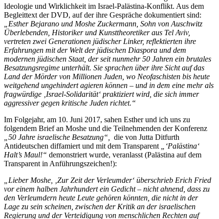
Ideologie und Wirklichkeit im Israel-Palästina-Konflikt. Aus dem
Begleittext der DVD, auf der ihre Gespräche dokumentiert sind:
„Esther Bejarano und Moshe Zuckermann, Sohn von Auschwitz
Überlebenden, Historiker und Kunsttheoretiker aus Tel Aviv,
vertreten zwei Generationen jüdischer Linker, reflektierten ihre
Erfahrungen mit der Welt der jüdischen Diaspora und dem
modernen jüdischen Staat, der seit nunmehr 50 Jahren ein brutales
Besatzungsregime unterhält. Sie sprachen über ihre Sicht auf das
Land der Mörder von Millionen Juden, wo Neofaschisten bis heute
weitgehend ungehindert agieren können – und in dem eine mehr als
fragwürdige ‚Israel-Solidarität‘ praktiziert wird, die sich immer
aggressiver gegen kritische Juden richtet.“
Im Folgejahr, am 10. Juni 2017, sahen Esther und ich uns zu
folgendem Brief an Moshe und die Teilnehmenden der Konferenz
„50 Jahre israelische Besatzung“,
die von Jutta Ditfurth
Antideutschen diffamiert und mit dem Transparent
„‘Palästina‘
Halt’s Maul!“
demonstriert wurde, veranlasst (Palästina auf dem
Transparent in Anführungszeichen!):
„Lieber Moshe, ‚Zur Zeit der Verleumder‘ überschrieb Erich Fried
vor einem halben Jahrhundert ein Gedicht – nicht ahnend, dass zu
den Verleumdern heute Leute gehören könnten, die nicht in der
Lage zu sein scheinen, zwischen der Kritik an der israelischen
Regierung und der Verteidigung von menschlichen Rechten auf