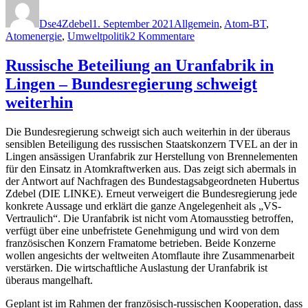
am
Dse4Zdebel
1. September 2021
Allgemein
,
Atom-BT
,
zu
Atomenergie
,
Umweltpolitik
2 Kommentare
Rostige
Rohre
Russische Beteiliung an Uranfabrik in
im
Lingen – Bundesregierung schweigt
AKW
Lingen?
weiterhin
Kein
Sicherheitsrabatt
Die Bundesregierung schweigt sich auch weiterhin in der überaus
für
sensiblen Beteiligung des russischen Staatskonzern TVEL an der in
Alt-
Lingen ansässigen Uranfabrik zur Herstellung von Brennelementen
Reaktoren
für den Einsatz in Atomkraftwerken aus. Das zeigt sich abermals in
der Antwort auf Nachfragen des Bundestagsabgeordneten Hubertus
Zdebel (DIE LINKE). Erneut verweigert die Bundesregierung jede
konkrete Aussage und erklärt die ganze Angelegenheit als „VS-
Vertraulich“. Die Uranfabrik ist nicht vom Atomausstieg betroffen,
verfügt über eine unbefristete Genehmigung und wird von dem
französischen Konzern Framatome betrieben. Beide Konzerne
wollen angesichts der weltweiten Atomflaute ihre Zusammenarbeit
verstärken. Die wirtschaftliche Auslastung der Uranfabrik ist
überaus mangelhaft.
Geplant ist im Rahmen der französisch-russischen Kooperation, dass