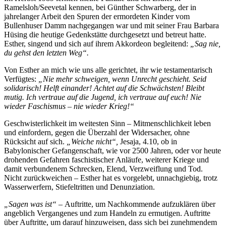
Ramelsloh/Seevetal kennen, bei Günther Schwarberg, der in
jahrelanger Arbeit den Spuren der ermordeten Kinder vom
Bullenhuser Damm nachgegangen war und mit seiner Frau Barbara
Hüsing die heutige Gedenkstätte durchgesetzt und betreut hatte.
Esther, singend und sich auf ihrem Akkordeon begleitend:
„Sag nie,
du gehst den letzten Weg“.
Von Esther an mich wie uns alle gerichtet, ihr wie testamentarisch
Verfügtes:
„Nie mehr schweigen, wenn Unrecht geschieht. Seid
solidarisch! Helft einander! Achtet auf die Schwächsten! Bleibt
mutig. Ich vertraue auf die Jugend, ich vertraue auf euch! Nie
wieder Faschismus – nie wieder Krieg!“
Geschwisterlichkeit im weitesten Sinn – Mitmenschlichkeit leben
und einfordern, gegen die Überzahl der Widersacher, ohne
Rücksicht auf sich.
„Weiche nicht“,
Jesaja, 4.10, ob in
Babylonischer Gefangenschaft, wie vor 2500 Jahren, oder vor heute
drohenden Gefahren faschistischer Anläufe, weiterer Kriege und
damit verbundenem Schrecken, Elend, Verzweiflung und Tod.
Nicht zurückweichen – Esther hat es vorgelebt, unnachgiebig, trotz
Wasserwerfern, Stiefeltritten und Denunziation.
„Sagen was ist“ –
Auftritte, um Nachkommende aufzuklären über
angeblich Vergangenes und zum Handeln zu ermutigen. Auftritte
über Auftritte, um darauf hinzuweisen, dass sich bei zunehmendem