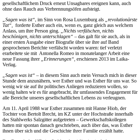
gesellschaftlichem Druck erneut Unsagbares ereignen kann, auch
ohne dass Rauch aus Verbrennungsöfen aufsteigt.
„Sagen was ist“
, im Sinn von Rosa Luxemburg als
„revolutionärste
Tat“,
forderte Esther auch ein, wenn es, ganz gleich aus welchem
Anlass, um ihre Person ging.
„Nichts verfälschen, nichts
beschönigen, nichts unterschlagen“
– das galt für sie auch, als in
einer ersten Ausgabe einer Biografie über sie ihre auf Band
gesprochenen Berichte verfälscht worden waren: tief verletzt
erarbeitete sie mit Antonella Romeo in monatelanger Arbeit eine
neue Fassung ihrer
„Erinnerungen“,
erschienen 2013 im Laika-
Verlag.
„Sagen was ist“
– in diesem Sinn auch mein Versuch mich in dieser
Stunde dem anzunähern, wer Esther und was Esther für uns war. So
wenig wir sie auf ihr politisches Anliegen reduzieren wollen, so
wenig halten wir es für angebracht, ihr umfassendes Engagement für
alle Bereiche unseres gesellschaftlichen Lebens zu verleugnen.
Am 11. April 1988 war Esther zusammen mit Hanne Hiob, der
Tochter von Bertolt Brecht, im KZ unter der Hochstraße innerhalb
des Stahlwerks Salzgitter aufgetreten – Gewerkschaftskollegen
hatten mir spontan danach geschrieben, auch über das, was Esther
ihnen über sich und die Geschichte ihrer Familie erzählt hatte.