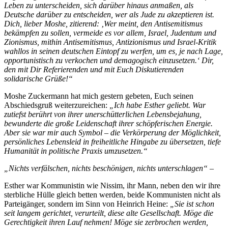
Leben zu unterscheiden, sich darüber hinaus anmaßen, als
Deutsche darüber zu entscheiden, wer als Jude zu akzeptieren ist.
Dich, lieber Moshe, zitierend: ‚Wer meint, den Antisemitismus
bekämpfen zu sollen, vermeide es vor allem, Israel, Judentum und
Zionismus, mithin Antisemitismus, Antizionismus und Israel-Kritik
wahllos in seinen deutschen Eintopf zu werfen, um es, je nach Lage,
opportunistisch zu verkochen und demagogisch einzusetzen.‘ Dir,
den mit Dir Referierenden und mit Euch Diskutierenden
solidarische Grüße!“
Moshe Zuckermann hat mich gestern gebeten, Euch seinen
Abschiedsgruß weiterzureichen:
„Ich habe Esther geliebt. War
zutiefst berührt von ihrer unerschütterlichen Lebensbejahung,
bewunderte die große Leidenschaft ihrer schöpferischen Energie.
Aber sie war mir auch Symbol – die Verkörperung der Möglichkeit,
persönliches Lebensleid in freiheitliche Hingabe zu übersetzen, tiefe
Humanität in politische Praxis umzusetzen.“
„Nichts verfälschen, nichts beschönigen, nichts unterschlagen“ –
Esther war Kommunistin wie Nissim, ihr Mann, neben den wir ihre
sterbliche Hülle gleich betten werden, beide Kommunisten nicht als
Parteigänger, sondern im Sinn von Heinrich Heine:
„Sie ist schon
seit langem gerichtet, verurteilt, diese alte Gesellschaft. Möge die
Gerechtigkeit ihren Lauf nehmen! Möge sie zerbrochen werden,