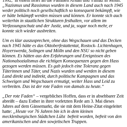
1992, in einem Brief an die Familien Arslan und Yilmaz in Mölln:
„Nazismus und Rassismus wurden in diesem Land auch nach 1945
weder politisch noch gesellschaftlich so konsequent bekämpft, wie
er hätte bekämpft werden müssen und können. Er konnte sich auch
weiterhin in staatlichen Strukturen festhalten, vor allem im
Verfassungsschutz und der Justiz, und ja, sogar noch mehr, er
konnte sich wieder ausbreiten.
Um es klar auszusprechen, ohne das Wegschauen und das Decken
nach 1945 hätte es das Oktoberfestattentat, Rostock- Lichtenhagen,
Hoyerswerda, Solingen und Mölln und den NSU so nicht geben
können. Es hätten aus den Erfahrungen und Ereignissen des
Nationalsozialismus die richtigen Konsequenzen gegen den Hass
gezogen werden müssen. Es gab jedoch eine Toleranz gegen
Täterinnen und Täter, und Nazis wurden und werden in diesem
Land direkt und indirekt, durch politische Kampagnen und das
Schweigen und Wegschauen ermutigt, weiter Hass und Leid zu
verbreiten. Das ist der rote Faden von damals zu heute.“
„Der rote Faden“ –
vergebliches Hoffen, dass er in absehbarer Zeit
abreißt – dazu Esther in ihrer vorletzten Rede am 3. Mai dieses
Jahres auf dem Gänsemarkt, die sie mit dem Heine-Zitat eingeleitet
hatte:
„Heute vor 76 Jahren bin ich in dem kleinen
mecklenburgischen Städtchen Lübz befreit worden, befreit von den
amerikanischen und den sowjetischen Truppen.