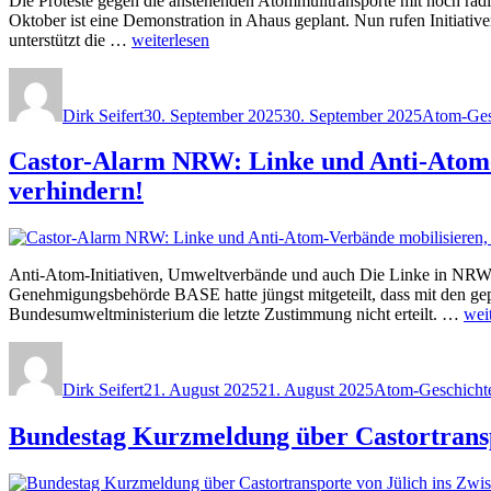
Die Proteste gegen die anstehenden Atommülltransporte mit hoch r
Zusammenhang
Oktober ist eine Demonstration in Ahaus geplant. Nun rufen Initia
mit
„Stopp
unterstützt die …
weiterlesen
Castortransporten
Castor:
zwischen
Autor
Veröffentlicht
Kategorie
Aktionen
Jülich
am
und
und
Dirk Seifert
30. September 2025
30. September 2025
Atom-Ges
Protest
Ahaus““
gegen
Castor-Alarm NRW: Linke und Anti-Atom-
hochgefährliche
Atommülltransporte
verhindern!
aus
München-
Garching
(und
Anti-Atom-Initiativen, Umweltverbände und auch Die Linke in NRW m
Jülich)
Genehmigungsbehörde BASE hatte jüngst mitgeteilt, dass mit den ge
nach
„Ca
Bundesumweltministerium die letzte Zustimmung nicht erteilt. …
wei
Ahaus“
Ala
Autor
Veröffentlicht
Kategorien
NR
am
Lin
Dirk Seifert
21. August 2025
21. August 2025
Atom-Geschicht
und
Ant
Bundestag Kurzmeldung über Castortransp
Ato
Ver
mobi
um