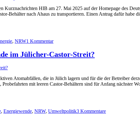
mmülltransporte
en Kurznachrichten HIB am 27. Mai 2025 auf der Homepage des Deutsch
or-Behälter nach Ahaus zu transportieren. Einen Antrag dafür habe di
ch
h
us
zu
Bundestag
hindern!“
nergie
,
NRW
1 Kommentar
Kurzmeldung
über
Castortransporte
 im Jülicher-Castor-Streit?
von
Jülich
ins
Zwischenlager
n Atomabfällen, die in Jülich lagern und für die der Betreiber derzei
Ahaus
 Probefahrten mit leeren Castor-Behältern sind für Anfang nächster W
zu
Hochradioaktiver
e
,
Energiewende
,
NRW
,
Umweltpolitik
3 Kommentare
Atommüll
in
NRW:
Wende
im
Jülicher-