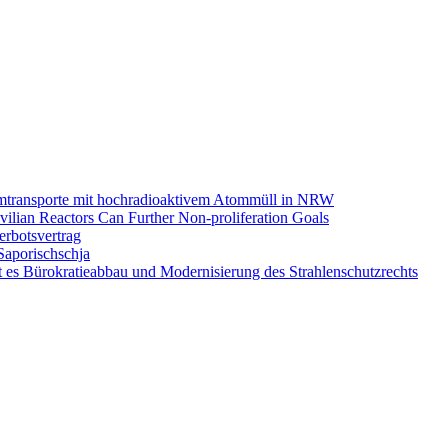
Castor-
Streit?
omtransporte mit hochradioaktivem Atommüll in NRW
ilian Reactors Can Further Non-proliferation Goals
rbotsvertrag
Saporischschja
 es Bürokratieabbau und Modernisierung des Strahlenschutzrechts