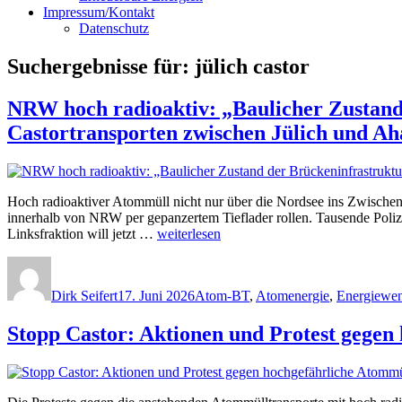
Impressum/Kontakt
Datenschutz
Suchergebnisse für:
jülich castor
NRW hoch radioaktiv: „Baulicher Zustan
Castortransporten zwischen Jülich und Ah
Hoch radioaktiver Atommüll nicht nur über die Nordsee ins Zwischen
innerhalb von NRW per gepanzertem Tieflader rollen. Tausende Poli
„NRW
Linksfraktion will jetzt …
weiterlesen
hoch
Autor
Veröffentlicht
Kategorien
radioaktiv:
am
„Baulicher
Dirk Seifert
17. Juni 2026
Atom-BT
,
Atomenergie
,
Energiewe
Zustand
der
Stopp Castor: Aktionen und Protest gege
Brückeninfrastruktur
in
Nordrhein-
Westfalen
im