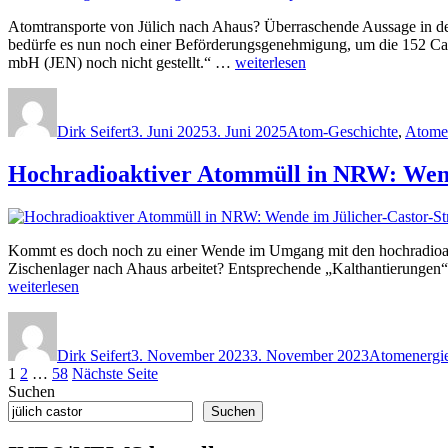
Ato
Atomtransporte von Jülich nach Ahaus? Überraschende Aussage in d
von
bedürfe es nun noch einer Beförderungsgenehmigung, um die 152 Cast
Jüli
„Bundestag
mbH (JEN) noch nicht gestellt.“ …
weiterlesen
nac
Kurzmeldung
Aha
Autor
Veröffentlicht
Kategorien
über
zu
am
Castortransporte
ver
Dirk Seifert
3. Juni 2025
3. Juni 2025
Atom-Geschichte
,
Atome
von
Jülich
Hochradioaktiver Atommüll in NRW: Wende
ins
Zwischenlager
Ahaus“
Kommt es doch noch zu einer Wende im Umgang mit den hochradioaktive
Zischenlager nach Ahaus arbeitet? Entsprechende „Kalthantierungen“,
weiterlesen
Autor
Veröffentlicht
Kategorien
am
Dirk Seifert
3. November 2023
3. November 2023
Atomenergi
Seitennummerierung
Seite
Seite
Seite
1
2
…
58
Nächste Seite
Suchen
der
Suchen
Beiträge