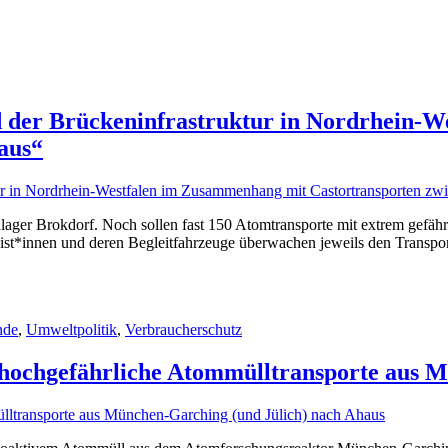
d der Brückeninfrastruktur in Nordrhein-
aus“
lager Brokdorf. Noch sollen fast 150 Atomtransporte mit extrem gefäh
zist*innen und deren Begleitfahrzeuge überwachen jeweils den Trans
nde
,
Umweltpolitik
,
Verbraucherschutz
n hochgefährliche Atommülltransporte aus 