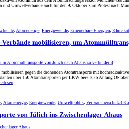
adioaktivem Atommüll aus dem Atomforschungsreaktor München-Garchin
tiven und Umweltverbände auch für den 9. Oktober zum Protest nach 
n
chichte
,
Atomenergie
,
Energiewende
,
Erneuerbare Energien
,
Klimakat
Verbände mobilisieren, um Atommülltransp
obilisieren gegen die drohenden Atomtransporte mit hochradioaktive
planten über 150 Atomtransporten per LKW bereits ab Anfang Oktober
stor-
terlesen
rm
W:
ke
e
,
Atomenergie
,
Energiewende
,
Umweltpolitik
,
Verbraucherschutz
3 Ko
i-
orte von Jülich ins Zwischenlager Ahaus
m-
bände
lisieren,