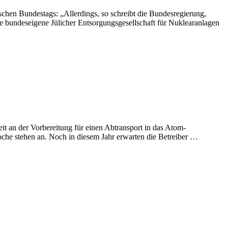
Verbände
en Bundestags: „Allerdings, so schreibt die Bundesregierung,
mobilisieren,
e bundeseigene Jülicher Entsorgungsgesellschaft für Nuklearanlagen
um
Atommülltransporte
von
Jülich
nach
Ahaus
zu
verhindern!
t an der Vorbereitung für einen Abtransport in das Atom-
„Hochrad
oche stehen an. Noch in diesem Jahr erwarten die Betreiber …
Atommül
in
NRW:
Wende
im
Jülicher-
Castor-
Streit?“