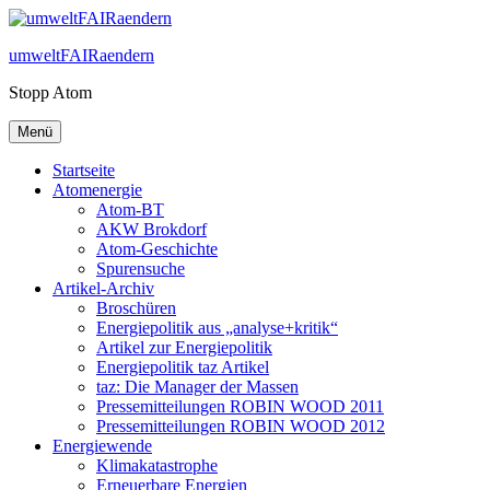
Zum
Inhalt
umweltFAIRaendern
springen
Stopp Atom
Menü
Startseite
Atomenergie
Atom-BT
AKW Brokdorf
Atom-Geschichte
Spurensuche
Artikel-Archiv
Broschüren
Energiepolitik aus „analyse+kritik“
Artikel zur Energiepolitik
Energiepolitik taz Artikel
taz: Die Manager der Massen
Pressemitteilungen ROBIN WOOD 2011
Pressemitteilungen ROBIN WOOD 2012
Energiewende
Klimakatastrophe
Erneuerbare Energien