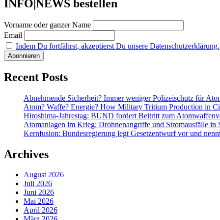
INFO|NEWS bestellen
Vorname oder ganzer Name
Email
Indem Du fortfährst, akzeptierst Du unsere Datenschutzerklärung.
Recent Posts
Abnehmende Sicherheit? Immer weniger Polizeischutz für At
Atom? Waffe? Energie? How Military Tritium Production in Civ
Hiroshima-Jahrestag: BUND fordert Beitritt zum Atomwaffenve
Atomanlagen im Krieg: Drohnenangriffe und Stromausfälle in 
Kernfusion: Bundesregierung legt Gesetzentwurf vor und nennt
Archives
August 2026
Juli 2026
Juni 2026
Mai 2026
April 2026
März 2026