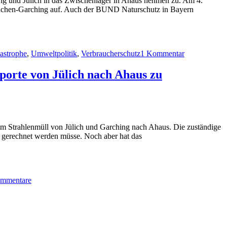
g und Jülich in das Zwischenlager in Ahaus nehmen zu. Am 4.
München-Garching auf. Auch der BUND Naturschutz in Bayern
zu
Stopp
astrophe
,
Umweltpolitik
,
Verbraucherschutz
1 Kommentar
Castor:
Aktionen
und
orte von Jülich nach Ahaus zu
Protest
gegen
hochgefährli
Atommülltran
aus
München-
m Strahlenmüll von Jülich und Garching nach Ahaus. Die zuständige
Garching
 gerechnet werden müsse. Noch aber hat das
(und
Jülich)
zu
nach
Castor-
Ahaus
mmentare
Alarm
NRW:
Linke
und
Anti-
Atom-