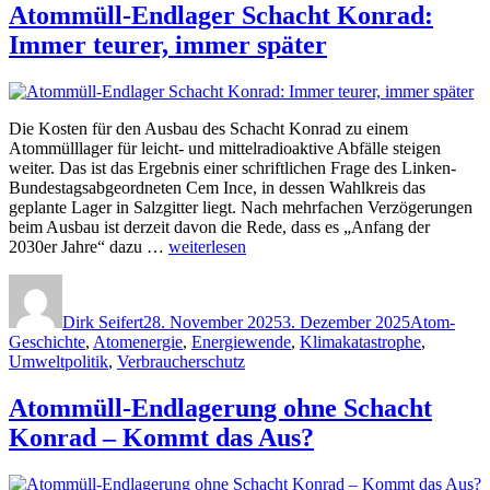
Atommüll-Endlager Schacht Konrad:
Anforderungen.
Eine
Immer teurer, immer später
Kleine
Anfrage
im
Bundestag“
Die Kosten für den Ausbau des Schacht Konrad zu einem
Atommülllager für leicht- und mittelradioaktive Abfälle steigen
weiter. Das ist das Ergebnis einer schriftlichen Frage des Linken-
Bundestagsabgeordneten Cem Ince, in dessen Wahlkreis das
geplante Lager in Salzgitter liegt. Nach mehrfachen Verzögerungen
beim Ausbau ist derzeit davon die Rede, dass es „Anfang der
„Atommüll-
2030er Jahre“ dazu …
weiterlesen
Endlager
Autor
Veröffentlicht
Kategorien
Schacht
am
Konrad:
Dirk Seifert
28. November 2025
3. Dezember 2025
Atom-
Immer
Geschichte
,
Atomenergie
,
Energiewende
,
Klimakatastrophe
,
teurer,
Umweltpolitik
,
Verbraucherschutz
immer
später“
Atommüll-Endlagerung ohne Schacht
Konrad – Kommt das Aus?