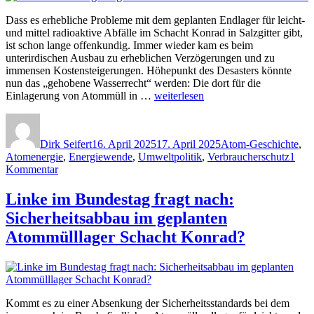
Dass es erhebliche Probleme mit dem geplanten Endlager für leicht-
und mittel radioaktive Abfälle im Schacht Konrad in Salzgitter gibt,
ist schon lange offenkundig. Immer wieder kam es beim
unterirdischen Ausbau zu erheblichen Verzögerungen und zu
immensen Kostensteigerungen. Höhepunkt des Desasters könnte
nun das „gehobene Wasserrecht“ werden: Die dort für die
„Atommüll-
Einlagerung von Atommüll in …
weiterlesen
Endlagerung
Autor
Veröffentlicht
Kategorien
ohne
am
Schacht
Dirk Seifert
16. April 2025
17. April 2025
Atom-Geschichte
,
Konrad
Atomenergie
,
Energiewende
,
Umweltpolitik
,
Verbraucherschutz
1
–
zu
Kommentar
Kommt
Atommüll-
das
Endlagerung
Linke im Bundestag fragt nach:
Aus?“
ohne
Sicherheitsabbau im geplanten
Schacht
Konrad
Atommülllager Schacht Konrad?
–
Kommt
das
Aus?
Kommt es zu einer Absenkung der Sicherheitsstandards bei dem