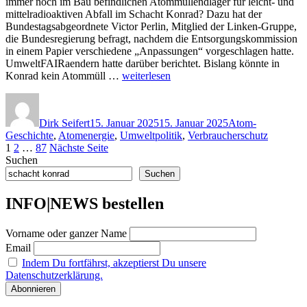
immer noch im Bau befindlichen Atommüllendlager für leicht- und
mittelradioaktiven Abfall im Schacht Konrad? Dazu hat der
Bundestagsabgeordnete Victor Perlin, Mitglied der Linken-Gruppe,
die Bundesregierung befragt, nachdem die Entsorgungskommission
in einem Papier verschiedene „Anpassungen“ vorgeschlagen hatte.
UmweltFAIRaendern hatte darüber berichtet. Bislang könnte in
„Linke
Konrad kein Atommüll …
weiterlesen
im
Autor
Veröffentlicht
Kategorien
Bundestag
am
fragt
Dirk Seifert
15. Januar 2025
15. Januar 2025
Atom-
nach:
Geschichte
,
Atomenergie
,
Umweltpolitik
,
Verbraucherschutz
Sicherheitsabbau
Seitennummerierung
Seite
Seite
Seite
1
2
…
87
Nächste Seite
im
Suchen
geplanten
der
Atommülllager
Suchen
Beiträge
Schacht
Konrad?“
INFO|NEWS bestellen
Vorname oder ganzer Name
Email
Indem Du fortfährst, akzeptierst Du unsere
Datenschutzerklärung.