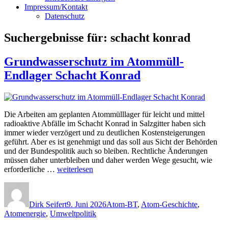
Impressum/Kontakt
Datenschutz
Suchergebnisse für:
schacht konrad
Grundwasserschutz im Atommüll-
Endlager Schacht Konrad
Die Arbeiten am geplanten Atommülllager für leicht und mittel
radioaktive Abfälle im Schacht Konrad in Salzgitter haben sich
immer wieder verzögert und zu deutlichen Kostensteigerungen
geführt. Aber es ist genehmigt und das soll aus Sicht der Behörden
und der Bundespolitik auch so bleiben. Rechtliche Änderungen
müssen daher unterbleiben und daher werden Wege gesucht, wie
„Grundwasserschutz
erforderliche …
weiterlesen
im
Autor
Veröffentlicht
Kategorien
Atommüll-
am
Endlager
Dirk Seifert
9. Juni 2026
Atom-BT
,
Atom-Geschichte
,
Schacht
Atomenergie
,
Umweltpolitik
Konrad“