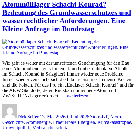
Atommülllager Schacht Konrad?
Bedeutung des Grundwasserschutzes und
wasserrechtlicher Anforderungen. Eine
Kleine Anfrage im Bundestag
Wie geht es weiter mit der umstrittenen Genehmigung für den Bau
eines Atommüllendlagers für leicht- und mittel radioaktive Abfälle
im Schacht Konrad in Salzgitter? Immer wieder neue Probleme.
Immer wieder verschiebt sich die Inbetriebnahme. Immense Kosten
sind die Folgen. Für das Projekt „Endlager Schacht Konrad“ und für
die AKW-Standorte, deren Rückbau immer neue Atommüll-
„Atommülllager
ZWISCHEN-Lager erfordert. …
weiterlesen
Schacht
Autor
Veröffentlicht
Kategorien
Konrad?
am
Bedeutung
Dirk Seifert
13. Mai 2026
9. Juni 2026
Atom-BT
,
Atom-
des
Geschichte
,
Atomenergie
,
Erneuerbare Energien
,
Klimakatastrophe
,
Grundwasserschutzes
Umweltpolitik
,
Verbraucherschutz
und
wasserrechtlicher