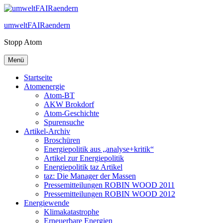
Zum
Inhalt
umweltFAIRaendern
springen
Stopp Atom
Menü
Startseite
Atomenergie
Atom-BT
AKW Brokdorf
Atom-Geschichte
Spurensuche
Artikel-Archiv
Broschüren
Energiepolitik aus „analyse+kritik“
Artikel zur Energiepolitik
Energiepolitik taz Artikel
taz: Die Manager der Massen
Pressemitteilungen ROBIN WOOD 2011
Pressemitteilungen ROBIN WOOD 2012
Energiewende
Klimakatastrophe
Erneuerbare Energien