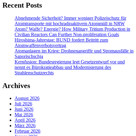
Recent Posts
Abnehmende Sicherheit? Immer weniger Polizeischutz für
Atomtransporte mit hochradioaktivem Atommüll in NRW
Atom? Waffe? Energie? How Military Tritium Production in
Civilian Reactors Can Further Non-proliferation Goals
Hiroshima-Jahrestag: BUND fordert Beitritt zum
Atomwaffenverbotsvertrag
Atomanlagen im Krieg: Drohnenangriffe und Stromausfälle in
Saporischschja
Kernfusion: Bundesregierung legt Gesetzentwurf vor und
nennt es Bürokratieabbau und Modernisierung des
Strahlenschutzrechts
Archives
August 2026
Juli 2026
Juni 2026
Mai 2026
April 2026
März 2026
Februar 2026