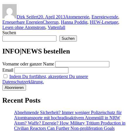
Autor
Veröffentlicht
Kategorien
am
Dirk Seifert
20. April 2013
Atomenergie
,
Energiewende
,
Schlagwörter
Erneuerbare Energien
Cheerup
,
Hanna Poddig
,
HEW-Lesetage
,
Lesen ohne Atomstrom
,
Vattenfall
Suchen
Suchen
INFO|NEWS bestellen
Vorname oder ganzer Name
Email
Indem Du fortfährst, akzeptierst Du unsere
Datenschutzerklärung.
Recent Posts
Abnehmende Sicherheit? Immer weniger Polizeischutz für
Atomtransporte mit hochradioaktivem Atommüll in NRW
Atom? Waffe? Energie? How Military Tritium Production in
Civilian Reactors Can Further Non-proliferation Goals