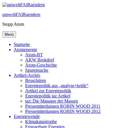
Zum
Inhalt
umweltFAIRaendern
springen
Stopp Atom
Menü
Startseite
Atomenergie
Atom-BT
AKW Brokdorf
Atom-Geschichte
Spurensuche
Artikel-Archiv
Broschüren
Energiepolitik aus „analyse+kritik“
Artikel zur Energiepolitik
Energiepolitik taz Artikel
taz: Die Manager der Massen
Pressemitteilungen ROBIN WOOD 2011
Pressemitteilungen ROBIN WOOD 2012
Energiewende
Klimakatastrophe
Erneuerbare Energien