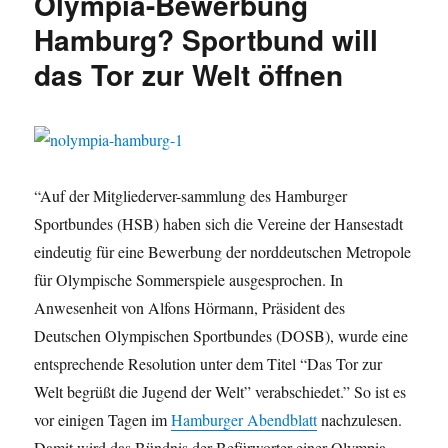
Olympia-Bewerbung
im
„Grenzbereich“
Hamburg? Sportbund will
–
das Tor zur Welt öffnen
Bußgeld
für
Chef
des
Olympischen
Sportbundes
“Auf der Mitgliederver-sammlung des Hamburger
Sportbundes (HSB) haben sich die Vereine der Hansestadt
eindeutig für eine Bewerbung der norddeutschen Metropole
für Olympische Sommerspiele ausgesprochen. In
Anwesenheit von Alfons Hörmann, Präsident des
Deutschen Olympischen Sportbundes (DOSB), wurde eine
entsprechende Resolution unter dem Titel “Das Tor zur
Welt begrüßt die Jugend der Welt” verabschiedet.” So ist es
vor einigen Tagen im
Hamburger Abendblatt
nachzulesen.
Damit wird das Bündnis der Befürworter einer Olympia-