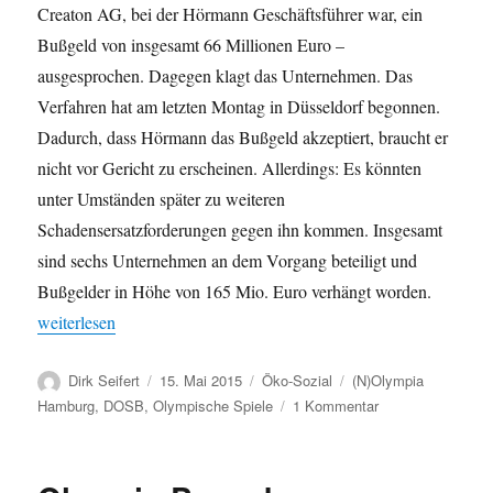
Creaton AG, bei der Hörmann Geschäftsführer war, ein
Bußgeld von insgesamt 66 Millionen Euro –
ausgesprochen. Dagegen klagt das Unternehmen. Das
Verfahren hat am letzten Montag in Düsseldorf begonnen.
Dadurch, dass Hörmann das Bußgeld akzeptiert, braucht er
nicht vor Gericht zu erscheinen. Allerdings: Es könnten
unter Umständen später zu weiteren
Schadensersatzforderungen gegen ihn kommen. Insgesamt
sind sechs Unternehmen an dem Vorgang beteiligt und
Bußgelder in Höhe von 165 Mio. Euro verhängt worden.
„Olympia Hamburg: Preisabsprachen im „Grenzbereich“ – Bußge
weiterlesen
Autor
Veröffentlicht
Kategorien
Schlagwörter
Dirk Seifert
15. Mai 2015
Öko-Sozial
(N)Olympia
am
zu
Hamburg
,
DOSB
,
Olympische Spiele
1 Kommentar
Olympia
Hamburg:
Preisabsprachen