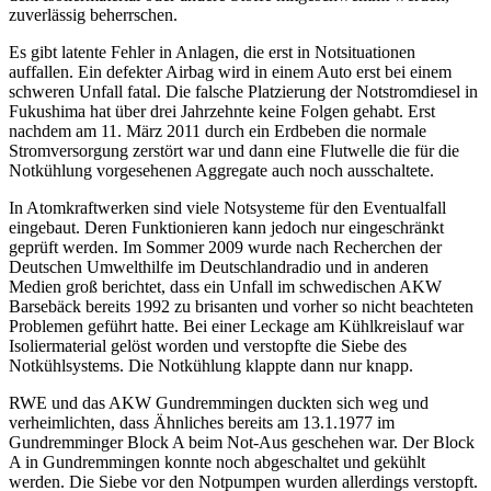
zuverlässig beherrschen.
Es gibt latente Fehler in Anlagen, die erst in Notsituationen
auffallen. Ein defekter Airbag wird in einem Auto erst bei einem
schweren Unfall fatal. Die falsche Platzierung der Notstromdiesel in
Fukushima hat über drei Jahrzehnte keine Folgen gehabt. Erst
nachdem am 11. März 2011 durch ein Erdbeben die normale
Stromversorgung zerstört war und dann eine Flutwelle die für die
Notkühlung vorgesehenen Aggregate auch noch ausschaltete.
In Atomkraftwerken sind viele Notsysteme für den Eventualfall
eingebaut. Deren Funktionieren kann jedoch nur eingeschränkt
geprüft werden. Im Sommer 2009 wurde nach Recherchen der
Deutschen Umwelthilfe im Deutschlandradio und in anderen
Medien groß berichtet, dass ein Unfall im schwedischen AKW
Barsebäck bereits 1992 zu brisanten und vorher so nicht beachteten
Problemen geführt hatte. Bei einer Leckage am Kühlkreislauf war
Isoliermaterial gelöst worden und verstopfte die Siebe des
Notkühlsystems. Die Notkühlung klappte dann nur knapp.
RWE und das AKW Gundremmingen duckten sich weg und
verheimlichten, dass Ähnliches bereits am 13.1.1977 im
Gundremminger Block A beim Not-Aus geschehen war. Der Block
A in Gundremmingen konnte noch abgeschaltet und gekühlt
werden. Die Siebe vor den Notpumpen wurden allerdings verstopft.