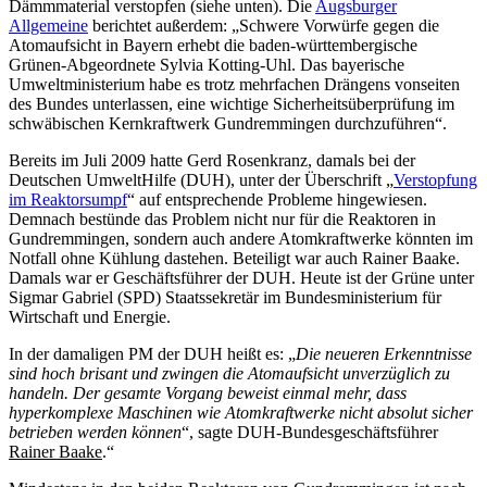
Dämmmaterial verstopfen (siehe unten). Die
Augsburger
Allgemeine
berichtet außerdem: „Schwere Vorwürfe gegen die
Atomaufsicht in Bayern erhebt die baden-württembergische
Grünen-Abgeordnete Sylvia Kotting-Uhl. Das bayerische
Umweltministerium habe es trotz mehrfachen Drängens vonseiten
des Bundes unterlassen, eine wichtige Sicherheitsüberprüfung im
schwäbischen Kernkraftwerk Gundremmingen durchzuführen“.
Bereits im Juli 2009 hatte Gerd Rosenkranz, damals bei der
Deutschen UmweltHilfe (DUH), unter der Überschrift „
Verstopfung
im Reaktorsumpf
“ auf entsprechende Probleme hingewiesen.
Demnach bestünde das Problem nicht nur für die Reaktoren in
Gundremmingen, sondern auch andere Atomkraftwerke könnten im
Notfall ohne Kühlung dastehen. Beteiligt war auch Rainer Baake.
Damals war er Geschäftsführer der DUH. Heute ist der Grüne unter
Sigmar Gabriel (SPD)
Staatssekretär im Bundesministerium für
Wirtschaft und Energie.
In der damaligen PM der DUH heißt es:
„
Die neueren Erkenntnisse
sind hoch brisant und zwingen die Atomaufsicht unverzüglich zu
handeln. Der gesamte Vorgang beweist einmal mehr, dass
hyperkomplexe Maschinen wie Atomkraftwerke nicht absolut sicher
betrieben werden können
“, sagte DUH-Bundesgeschäftsführer
Rainer Baake
.“