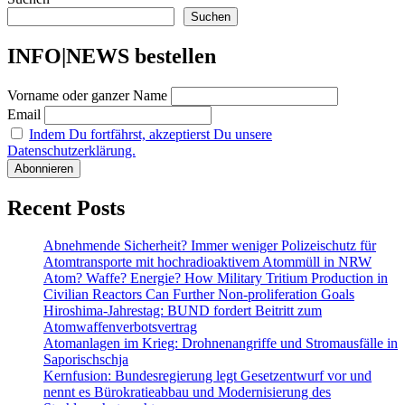
Suchen
INFO|NEWS bestellen
Vorname oder ganzer Name
Email
Indem Du fortfährst, akzeptierst Du unsere
Datenschutzerklärung.
Recent Posts
Abnehmende Sicherheit? Immer weniger Polizeischutz für
Atomtransporte mit hochradioaktivem Atommüll in NRW
Atom? Waffe? Energie? How Military Tritium Production in
Civilian Reactors Can Further Non-proliferation Goals
Hiroshima-Jahrestag: BUND fordert Beitritt zum
Atomwaffenverbotsvertrag
Atomanlagen im Krieg: Drohnenangriffe und Stromausfälle in
Saporischschja
Kernfusion: Bundesregierung legt Gesetzentwurf vor und
nennt es Bürokratieabbau und Modernisierung des