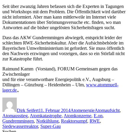
Seit über zwanzig Jahren befassen sich die Experten in Tagungen
und Workshops mit dem Problem. Die Öffentlichkeit wird darüber
nicht informiert. Aber man kann mittlerweile im Internet viele
Dokumentationen über Strömungsversuche etc. finden, wo man
Antworten auf die bisher ungelösten Sicherheitsfragen sucht.
Dass das AKW Gundremmingen abwiegelt, entspricht leider der
schlechten RWE-Sicherheitskultur. Aber die Aufsichtsbehörde im
Bayerischen Umweltministerium ist gefordert. Sie muss öffentlich
den Nachweis erzwingen und vorzeigen, dass so ein Störfall nicht
zur Katastrophe führt.
Raimund Kamm (Vorstand), FORUM Gemeinsam gegen das
Zwischenlager
und für eine verantwortbare Energiepolitik e.V., Augsburg –
Dillingen – Günzburg – Heidenheim – Ulm,
www.atommuell-
lager.de
„
Autor
Veröffentlicht
Kategorien
Schlagwörter
am
Dirk Seifert
11. Februar 2014
Atomenergie
Atomaufsicht
,
Atomausstieg
,
Atomkatastrophe
,
Atomkonzerne
,
E.on
,
Gundremmingen
,
Notkühlung
,
Reaktorsumpf
,
RWE
,
Siedewasserreaktor
,
Super-Gau
Suchen