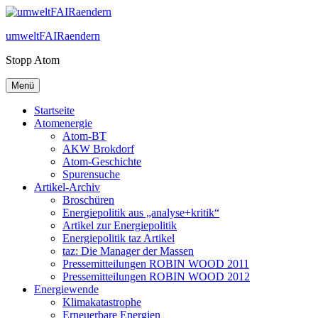
Zum
Inhalt
umweltFAIRaendern
springen
Stopp Atom
Menü
Startseite
Atomenergie
Atom-BT
AKW Brokdorf
Atom-Geschichte
Spurensuche
Artikel-Archiv
Broschüren
Energiepolitik aus „analyse+kritik“
Artikel zur Energiepolitik
Energiepolitik taz Artikel
taz: Die Manager der Massen
Pressemitteilungen ROBIN WOOD 2011
Pressemitteilungen ROBIN WOOD 2012
Energiewende
Klimakatastrophe
Erneuerbare Energien