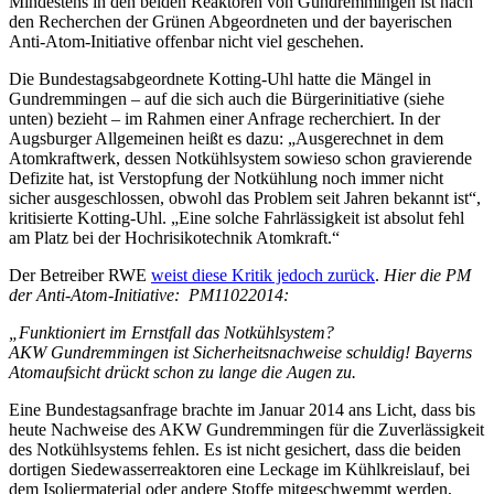
Mindestens in den beiden Reaktoren von Gundremmingen ist nach
den Recherchen der Grünen Abgeordneten und der bayerischen
Anti-Atom-Initiative offenbar nicht viel geschehen.
Die Bundestagsabgeordnete Kotting-Uhl hatte die Mängel in
Gundremmingen – auf die sich auch die Bürgerinitiative (siehe
unten) bezieht – im Rahmen einer Anfrage recherchiert. In der
Augsburger Allgemeinen heißt es dazu: „Ausgerechnet in dem
Atomkraftwerk, dessen Notkühlsystem sowieso schon gravierende
Defizite hat, ist Verstopfung der Notkühlung noch immer nicht
sicher ausgeschlossen, obwohl das Problem seit Jahren bekannt ist“,
kritisierte Kotting-Uhl. „Eine solche Fahrlässigkeit ist absolut fehl
am Platz bei der Hochrisikotechnik Atomkraft.“
Der Betreiber RWE
weist diese Kritik jedoch zurück
.
Hier die PM
der Anti-Atom-Initiative: PM11022014:
„Funktioniert im Ernstfall das Notkühlsystem?
AKW Gundremmingen ist Sicherheitsnachweise schuldig! Bayerns
Atomaufsicht drückt schon zu lange die Augen zu.
Eine Bundestagsanfrage brachte im Januar 2014 ans Licht, dass bis
heute Nachweise des AKW Gundremmingen für die Zuverlässigkeit
des Notkühlsystems fehlen. Es ist nicht gesichert, dass die beiden
dortigen Siedewasserreaktoren eine Leckage im Kühlkreislauf, bei
dem Isoliermaterial oder andere Stoffe mitgeschwemmt werden,