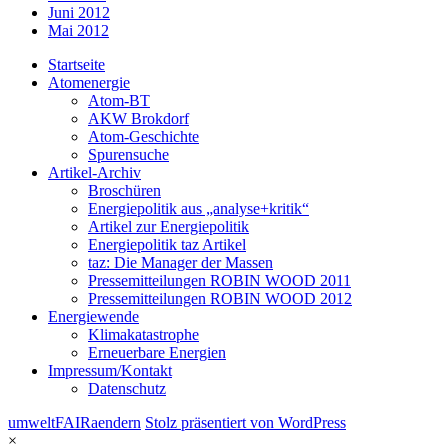
Juni 2012
Mai 2012
Startseite
Atomenergie
Atom-BT
AKW Brokdorf
Atom-Geschichte
Spurensuche
Artikel-Archiv
Broschüren
Energiepolitik aus „analyse+kritik“
Artikel zur Energiepolitik
Energiepolitik taz Artikel
taz: Die Manager der Massen
Pressemitteilungen ROBIN WOOD 2011
Pressemitteilungen ROBIN WOOD 2012
Energiewende
Klimakatastrophe
Erneuerbare Energien
Impressum/Kontakt
Datenschutz
umweltFAIRaendern
Stolz präsentiert von WordPress
×