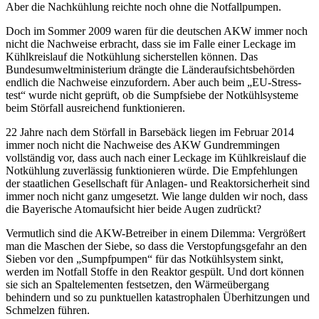
Aber die Nachkühlung reichte noch ohne die Notfallpumpen.
Doch im Sommer 2009 waren für die deutschen AKW immer noch
nicht die Nachweise erbracht, dass sie im Falle einer Leckage im
Kühlkreislauf die Notkühlung sicherstellen können. Das
Bundesumweltministerium drängte die Länderaufsichtsbehörden
endlich die Nachweise einzufordern. Aber auch beim „EU-Stress­
test“ wurde nicht geprüft, ob die Sumpfsiebe der Notkühlsysteme
beim Störfall ausreichend funktionieren.
22 Jahre nach dem Störfall in Barsebäck liegen im Februar 2014
immer noch nicht die Nachweise des AKW Gundremmingen
vollständig vor, dass auch nach einer Leckage im Kühlkreislauf die
Notkühlung zuverlässig funktionieren würde. Die Empfehlungen
der staatlichen Gesellschaft für Anlagen- und Reaktorsicherheit sind
immer noch nicht ganz umgesetzt. Wie lange dulden wir noch, dass
die Bayerische Atomaufsicht hier beide Augen zudrückt?
Vermutlich sind die AKW-Betreiber in einem Dilemma: Vergrößert
man die Maschen der Siebe, so dass die Verstopfungsgefahr an den
Sieben vor den „Sumpfpumpen“ für das Notkühlsystem sinkt,
werden im Notfall Stoffe in den Reaktor gespült. Und dort können
sie sich an Spaltelementen festsetzen, den Wärmeübergang
behindern und so zu punktuellen katastrophalen Überhitzungen und
Schmelzen führen.