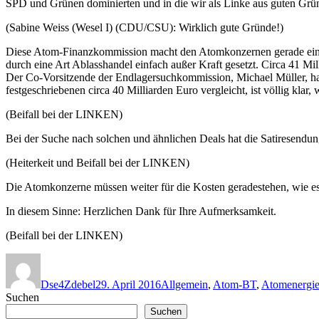
SPD und Grünen dominierten und in die wir als Linke aus guten Grü
(Sabine Weiss (Wesel I) (CDU/CSU): Wirklich gute Gründe!)
Diese Atom-Finanzkommission macht den Atomkonzernen gerade ein f
durch eine Art Ablasshandel einfach außer Kraft gesetzt. Circa 41 Mi
Der Co-Vorsitzende der Endlagersuchkommission, Michael Müller, ha
festgeschriebenen circa 40 Milliarden Euro vergleicht, ist völlig klar
(Beifall bei der LINKEN)
Bei der Suche nach solchen und ähnlichen Deals hat die Satiresendu
(Heiterkeit und Beifall bei der LINKEN)
Die Atomkonzerne müssen weiter für die Kosten geradestehen, wie es s
In diesem Sinne: Herzlichen Dank für Ihre Aufmerksamkeit.
(Beifall bei der LINKEN)
Autor
Veröffentlicht
Kategorien
am
Dse4Zdebel
29. April 2016
Allgemein
,
Atom-BT
,
Atomenergi
Suchen
Suchen