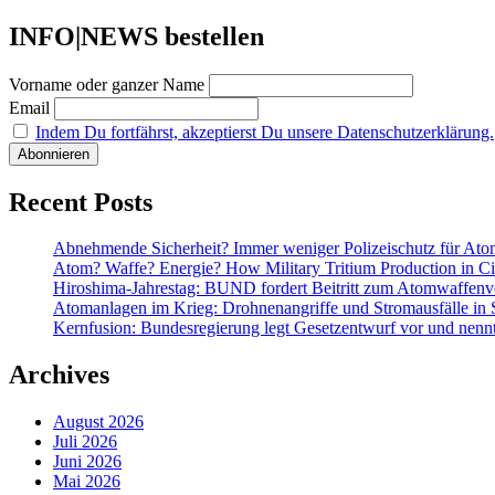
INFO|NEWS bestellen
Vorname oder ganzer Name
Email
Indem Du fortfährst, akzeptierst Du unsere Datenschutzerklärung.
Recent Posts
Abnehmende Sicherheit? Immer weniger Polizeischutz für At
Atom? Waffe? Energie? How Military Tritium Production in Civ
Hiroshima-Jahrestag: BUND fordert Beitritt zum Atomwaffenve
Atomanlagen im Krieg: Drohnenangriffe und Stromausfälle in 
Kernfusion: Bundesregierung legt Gesetzentwurf vor und nennt
Archives
August 2026
Juli 2026
Juni 2026
Mai 2026