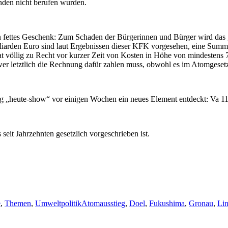
nden nicht berufen wurden.
ettes Geschenk: Zum Schaden der Bürgerinnen und Bürger wird das ge
lliarden Euro sind laut Ergebnissen dieser KFK vorgesehen, eine Summe,
t völlig zu Recht vor kurzer Zeit von Kosten in Höhe von mindestens
, wer letztlich die Rechnung dafür zahlen muss, obwohl es im Atomgesetz
ng „heute-show“ vor einigen Wochen ein neues Element entdeckt: Va 11
eit Jahrzehnten gesetzlich vorgeschrieben ist.
Schlagwörter
e
,
Themen
,
Umweltpolitik
Atomausstieg
,
Doel
,
Fukushima
,
Gronau
,
Li