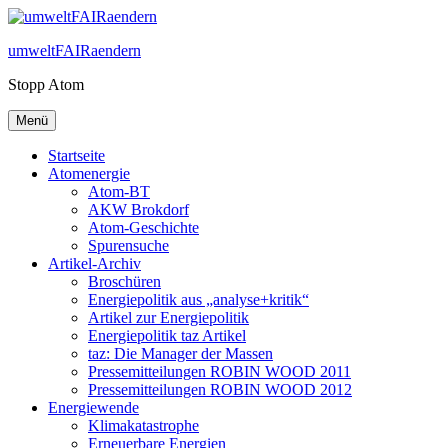
Zum
Inhalt
umweltFAIRaendern
springen
Stopp Atom
Menü
Startseite
Atomenergie
Atom-BT
AKW Brokdorf
Atom-Geschichte
Spurensuche
Artikel-Archiv
Broschüren
Energiepolitik aus „analyse+kritik“
Artikel zur Energiepolitik
Energiepolitik taz Artikel
taz: Die Manager der Massen
Pressemitteilungen ROBIN WOOD 2011
Pressemitteilungen ROBIN WOOD 2012
Energiewende
Klimakatastrophe
Erneuerbare Energien