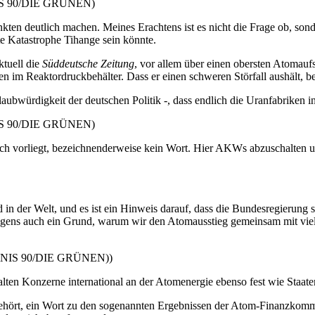
SES 90/DIE GRÜNEN)
ten deutlich machen. Meines Erachtens ist es nicht die Frage ob, son
te Katastrophe Tihange sein könnte.
ktuell die
Süddeutsche Zeitung
, vor allem über einen obersten Atomaufs
im Reaktordruckbehälter. Dass er einen schweren Störfall aushält, b
ubwürdigkeit der deutschen Politik -, dass endlich die Uranfabriken
SES 90/DIE GRÜNEN)
uch vorliegt, bezeichnenderweise kein Wort. Hier AKWs abzuschalten un
in der Welt, und es ist ein Hinweis darauf, dass die Bundesregierung s
brigens auch ein Grund, warum wir den Atomausstieg gemeinsam mit v
ÜNDNIS 90/DIE GRÜNEN))
alten Konzerne international an der Atomenergie ebenso fest wie Staate
ehört, ein Wort zu den sogenannten Ergebnissen der Atom-Finanzkomm