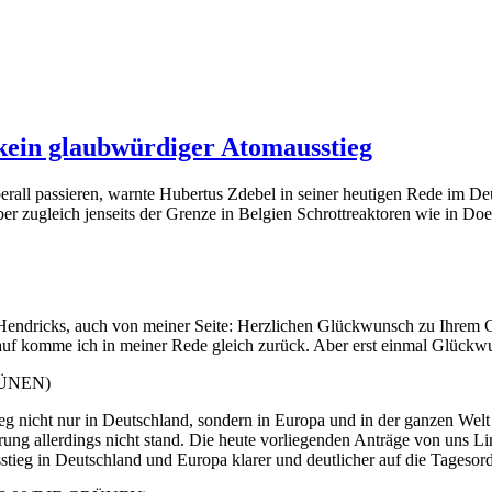
kein glaubwürdiger Atomausstieg
ll passieren, warnte Hubertus Zdebel in seiner heutigen Rede im Deu
 zugleich jenseits der Grenze in Belgien Schrottreaktoren wie in Doe
endricks, auch von meiner Seite: Herzlichen Glückwunsch zu Ihrem Geb
auf komme ich in meiner Rede gleich zurück. Aber erst einmal Glückwu
RÜNEN)
 nicht nur in Deutschland, sondern in Europa und in der ganzen Welt e
ung allerdings nicht stand. Die heute vorliegenden Anträge von uns Li
tieg in Deutschland und Europa klarer und deutlicher auf die Tagesor