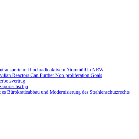
omtransporte mit hochradioaktivem Atommüll in NRW
ilian Reactors Can Further Non-proliferation Goals
rbotsvertrag
Saporischschja
 es Bürokratieabbau und Modernisierung des Strahlenschutzrechts