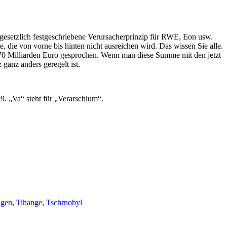
setzlich festgeschriebene Verursacherprinzip für RWE, Eon usw.
 die von vorne bis hinten nicht ausreichen wird. Das wissen Sie alle.
 70 Milliarden Euro gesprochen. Wenn man diese Summe mit den jetzt
 ganz anders geregelt ist.
9. „Va“ steht für „Verarschium“.
ngen
,
Tihange
,
Tschrnobyl